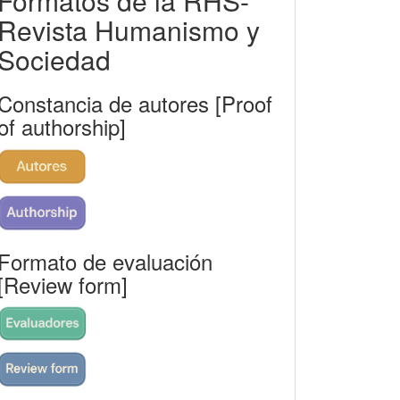
Formatos de la RHS-
rhs
Revista Humanismo y
Sociedad
Constancia de autores [Proof
of authorship]
Formato de evaluación
[Review form]