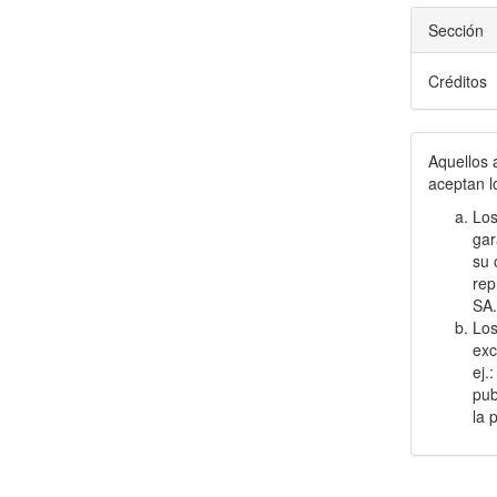
Sección
Créditos
Aquellos 
aceptan l
Los
gar
su 
rep
SA
Los
exc
ej.
pub
la 