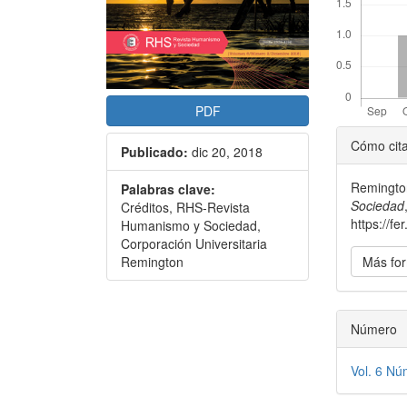
PDF
Detal
Cómo cit
Publicado:
dic 20, 2018
del
Remington
Palabras clave:
artícu
Sociedad
Créditos, RHS-Revista
https://f
Humanismo y Sociedad,
Corporación Universitaria
Más for
Remington
Número
Vol. 6 Nú