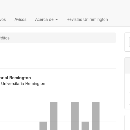
vos
Avisos
Acerca de
Revistas Uniremington
E
ditos
u
a
nido
orial Remington
 Universitaria Remington
pal
lo