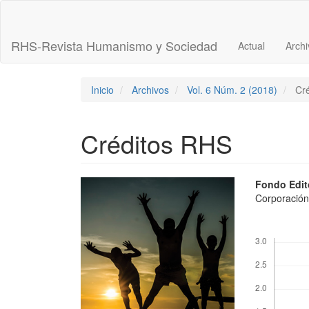
Navegación
principal
Contenido
RHS-Revista Humanismo y Sociedad
Actual
Archi
principal
Barra
lateral
Inicio
Archivos
Vol. 6 Núm. 2 (2018)
Cré
Créditos RHS
Barra
Conte
Fondo Edit
Corporación
lateral
princi
del
del
Descargas
artículo
artícu