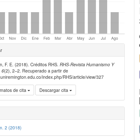
les
ar
, F. E. (2018). Créditos RHS.
RHS-Revista Humanismo Y
lo
,
6
(2), 2–2. Recuperado a partir de
er.uniremington.edu.co/index.php/RHS/article/view/327
matos de cita
Descargar cita
m. 2 (2018)