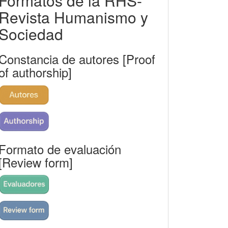
Formatos de la RHS-
rhs
Revista Humanismo y
Sociedad
Constancia de autores [Proof
of authorship]
Formato de evaluación
[Review form]