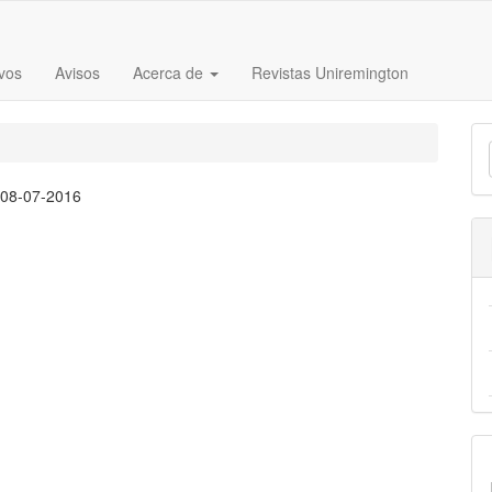
vos
Avisos
Acerca de
Revistas Uniremington
E
u
:
08-07-2016
a