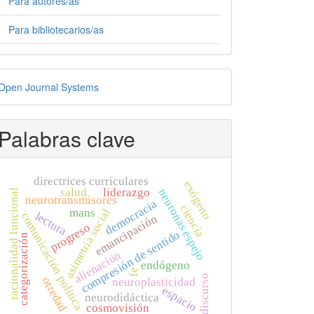
Para autores/as
Para bibliotecarios/as
esarrollado
Open Journal Systems
or
Palabras clave
directrices curriculares
exógeno
salud
liderazgo
neuronas espejo
racionalidad funcional
neurotransmisores
democracia
ciencia
asimetría social
mans
lectura
comunicación política
emancipación
progreso
compresión de sentido
categorización
alienación
endógeno
fe
discurso
otredad
neuroplasticidad
espacio
neurodidáctica
cosmovisión