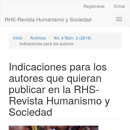
Navegación
Registrarse
Entrar
principal
Contenido
RHS-Revista Humanismo y Sociedad
Toggl
principal
naviga
Barra
lateral
Inicio
Archivos
Vol. 4 Núm. 2 (2016)
Indicaciones para los autores
Indicaciones para los
autores que quieran
publicar en la RHS-
Revista Humanismo y
Sociedad