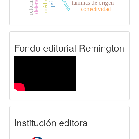
deterioro
reforma.
médico
familias de origen
conectividad
FER
Fondo editorial Remington
uniremington
Institución editora