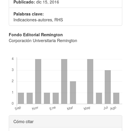
Publicado:
dic 15, 2016
Palabras clave:
Indicaciones-autores, RHS
Contenido
Fondo Editorial Remington
Corporación Universitaria Remington
principal
del
Descargas
artículo
Detalles
Cómo citar
del