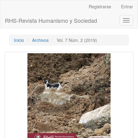
Navegación
Registrarse
Entrar
principal
Contenido
RHS-Revista Humanismo y Sociedad
Toggl
principal
naviga
Barra
lateral
Inicio
Archivos
Vol. 7 Núm. 2 (2019)