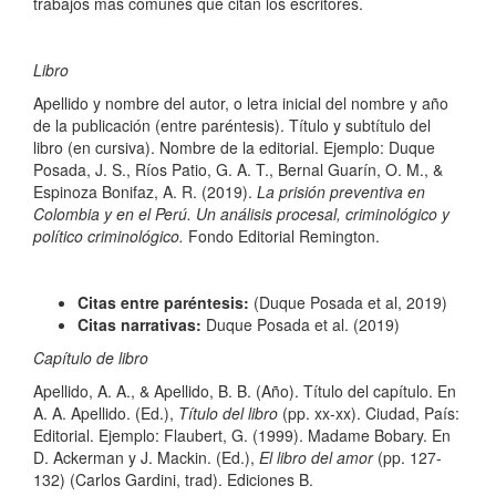
trabajos más comunes que citan los escritores.
Libro
Apellido y nombre del autor, o letra inicial del nombre y año
de la publicación (entre paréntesis). Título y subtítulo del
libro (en cursiva). Nombre de la editorial. Ejemplo: Duque
Posada, J. S., Ríos Patio, G. A. T., Bernal Guarín, O. M., &
Espinoza Bonifaz, A. R. (2019).
La prisión preventiva en
Colombia y en el Perú. Un análisis procesal, criminológico y
político criminológico.
Fondo Editorial Remington.
Citas entre paréntesis:
(Duque Posada et al, 2019)
Citas narrativas:
Duque Posada et al. (2019)
Capítulo de libro
Apellido, A. A., & Apellido, B. B. (Año). Título del capítulo. En
A. A. Apellido. (Ed.),
Título del libro
(pp. xx-xx). Ciudad, País:
Editorial. Ejemplo: Flaubert, G. (1999). Madame Bobary. En
D. Ackerman y J. Mackin. (Ed.),
El libro del amor
(pp. 127-
132) (Carlos Gardini, trad). Ediciones B.