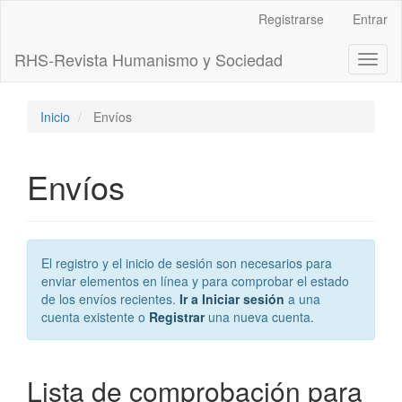
Navegación
Registrarse
Entrar
principal
Contenido
RHS-Revista Humanismo y Sociedad
Toggl
principal
naviga
Barra
lateral
Inicio
Envíos
Envíos
El registro y el inicio de sesión son necesarios para
enviar elementos en línea y para comprobar el estado
de los envíos recientes.
Ir a Iniciar sesión
a una
cuenta existente o
Registrar
una nueva cuenta.
Lista de comprobación para