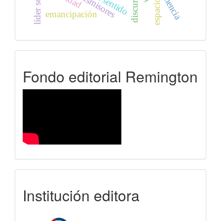
líder social
discurso
ciencia
espacio
emancipación
FER
Fondo editorial Remington
uniremington
Institución editora