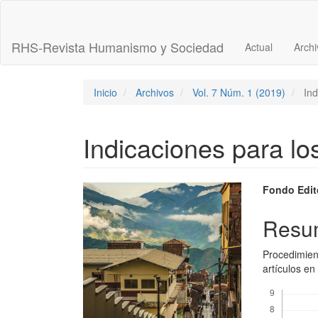
Navegación
principal
Contenido
RHS-Revista Humanismo y Sociedad
Actual
Archi
principal
Barra
lateral
Inicio
Archivos
Vol. 7 Núm. 1 (2019)
Ind
Indicaciones para lo
Barra
Conte
Fondo Edit
lateral
princi
Resu
del
del
Procedimien
artículo
artícu
artículos e
Descargas