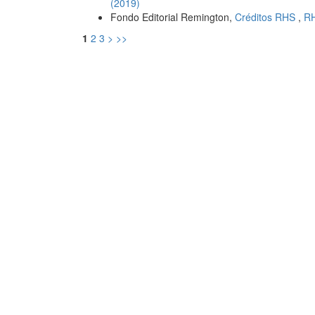
(2019)
Fondo Editorial Remington,
Créditos RHS
,
RH
1
2
3
>
>>