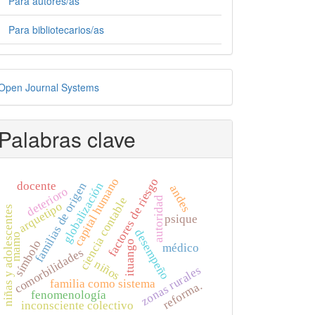
Para autores/as
Para bibliotecarios/as
esarrollado
Open Journal Systems
or
Palabras clave
capital humano
factores de riesgo
docente
globalización
familias de origen
andes
deterioro
ciencia contable
autoridad
arquetipo
niñas y adolescentes
psique
desempeño
mamo
símbolo
ituango
médico
comorbilidades
niños
zonas rurales
familia como sistema
reforma.
fenomenología
inconsciente colectivo