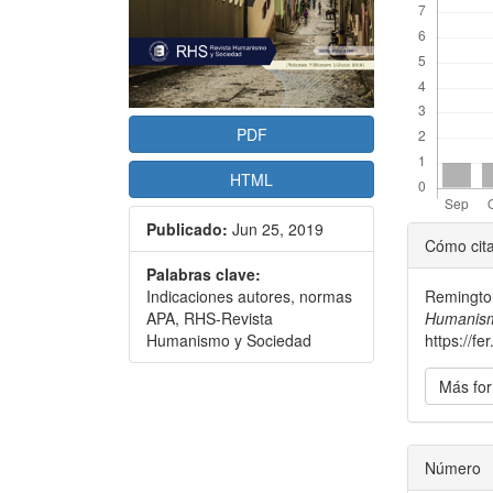
PDF
HTML
Detal
Publicado:
Jun 25, 2019
Cómo cit
del
Palabras clave:
Remington
Indicaciones autores, normas
artícu
Humanism
APA, RHS-Revista
https://f
Humanismo y Sociedad
Más for
Número