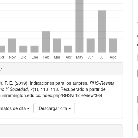
les
ar
, F. E. (2019). Indicaciones para los autores.
RHS-Revista
lo
o Y Sociedad
,
7
(1), 113–118. Recuperado a partir de
er.uniremington.edu.co/index.php/RHS/article/view/364
matos de cita
Descargar cita