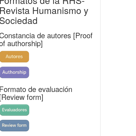
Formatos de la RHS-
rhs
Revista Humanismo y
Sociedad
Constancia de autores [Proof
of authorship]
Formato de evaluación
[Review form]