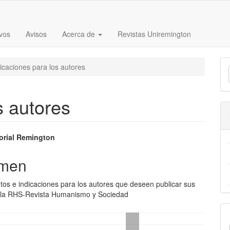
vos
Avisos
Acerca de
Revistas Uniremington
E
icaciones para los autores
u
a
s autores
nido
orial Remington
pal
men
tos e indicaciones para los autores que deseen publicar sus
lo
n la RHS-Revista Humanismo y Sociedad