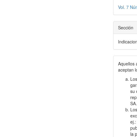
Vol. 7 Nú
Sección
Indicacio
Aquellos 
aceptan l
Los
gar
su 
rep
SA
Los
exc
ej.
pub
la 