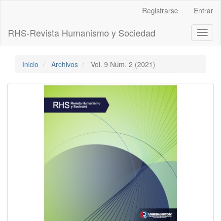
Navegación
Registrarse
Entrar
principal
Contenido
RHS-Revista Humanismo y Sociedad
Toggl
principal
naviga
Barra
lateral
Inicio
Archivos
Vol. 9 Núm. 2 (2021)