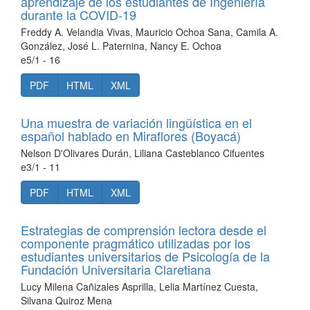
aprendizaje de los estudiantes de Ingeniería
durante la COVID-19
Freddy A. Velandia Vivas, Mauricio Ochoa Sana, Camila A.
González, José L. Paternina, Nancy E. Ochoa
e5/1 - 16
PDF
HTML
XML
Una muestra de variación lingüística en el
español hablado en Miraflores (Boyacá)
Nelson D'Olivares Durán, Liliana Casteblanco Cifuentes
e3/1 - 11
PDF
HTML
XML
Estrategias de comprensión lectora desde el
componente pragmático utilizadas por los
estudiantes universitarios de Psicología de la
Fundación Universitaria Claretiana
Lucy Milena Cañizales Asprilla, Lelia Martínez Cuesta,
Silvana Quiroz Mena