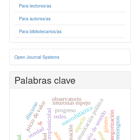
Para lectores/as
Para autores/as
Para bibliotecarios/as
Desarrollado
Open Journal Systems
por
Palabras clave
observatorio
comunicación política
juicio de valor
neuronas espejo
discurso
neurodidáctica
progreso
neuroplasticidad
compresión de sentido
categorización
redes.
espacio
uniremington
género
fe
alienación
otredad
salud