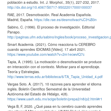
población a estudio. Int. J. Morphol., 35(1), 227-232, 2017.
http://dx.doi.org/10.4067/S0717-95022017000100037
RAE, 2017. Desmotivación. Real Academia Española.
Madrid, España.
https://dle.rae.es/desmotivaci%C3%B3n
Sabino, C. (1996). El proceso de investigación. Editorial
Panapo.
http://paginas.ufm.edu/sabino/ingles/book/proceso_investigacion.
Smart Academia. (2021). Cómo reacciona tu CEREBRO
cuando aprendes IDIOMAS [Video]. 17 abril 2021.
https://www.youtube.com/watch?v=2m1ecwvlQ7c
Tapia, A. (1995). La motivación o desmotivación se produce
en interacción con el contexto. Motivar para el aprendizaje.
Teoría y Estrategias.
http://www.terras.edu.ar/biblioteca/6/TA_Tapia_Unidad_4.pdf
Vargas Soto. A. (2017). 10 razones para aprender el idioma
inglés. Boletín Científico Semestral de la Universidad
Autónoma del Estado de Hidalgo, 4(8).
https://www.uaeh.edu.mx/scige/boletin/prepa2/n8/p2.html#r1
Vega B, F, 2020. ¿Qué pasa en tu cerebro cuando aprendes