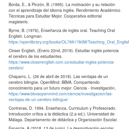
Borda, E., & Pinzón, B. (1995). La motivación y su relación
con el aprendizaje del idioma inglés. Rendimiento Académico
Técnicas para Estudiar Mejor. Cooperativa editorial
magisterio.
Byrne, B. (1976), Enseñanza de inglés oral. Teaching Oral
English. Longman.
https://openlibrary.org/books/OL7881780M/Teaching_Oral_Englis
Closer English, (Enero 22nd, 2019). Estudiar inglés potencia
el cerebro de los estudiantes.
https://www.closerenglish.com.co/estudiar-ingles-potencia-
cerebro/
Chaparro, L. (26 de abril de 2018). Las ventajas de un
cerebro bilingüe. OpenMind. BBVA. Compartiendo
conocimiento para un futuro mejor. Ciencia - Investigación,
https://www.bbvaopenmind.com/ciencia/investigacion/las-
ventajas-de-un-cerebro-bilingue/
Contreras, D. 1994. Enseñanza, Curriculum y Profesorado.
Introducción crítica a la didáctica (2.a ed.). Universidad de
Málaga. Departamento de didáctica y Organización Escolar.
Esparcia, A (2018, 13 de junio). La desmotivación escolar.