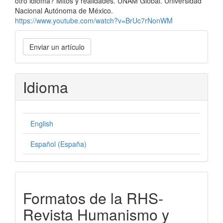
otro idioma? Mitos y realidades. UNAM Global. Universidad
Nacional Autónoma de México.
https://www.youtube.com/watch?v=BrUc7rNonWM
Enviar
Enviar un artículo
un
artículo
Idioma
English
Español (España)
formatos-
Formatos de la RHS-
rhs
Revista Humanismo y