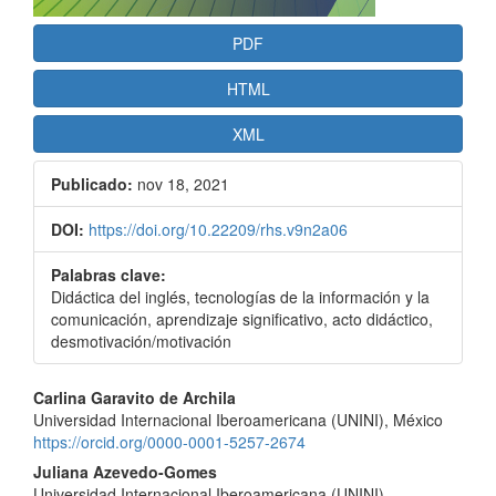
PDF
HTML
XML
Publicado:
nov 18, 2021
DOI:
https://doi.org/10.22209/rhs.v9n2a06
Palabras clave:
Didáctica del inglés, tecnologías de la información y la
comunicación, aprendizaje significativo, acto didáctico,
desmotivación/motivación
Contenido
Carlina Garavito de Archila
Universidad Internacional Iberoamericana (UNINI), México
principal
https://orcid.org/0000-0001-5257-2674
del
Juliana Azevedo-Gomes
Universidad Internacional Iberoamericana (UNINI)