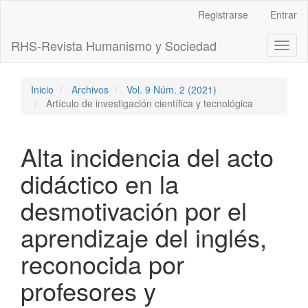
Navegación
Registrarse
Entrar
principal
Contenido
RHS-Revista Humanismo y Sociedad
Toggl
principal
naviga
Barra
lateral
Inicio
Archivos
Vol. 9 Núm. 2 (2021)
Artículo de investigación científica y tecnológica
Alta incidencia del acto
didáctico en la
desmotivación por el
aprendizaje del inglés,
reconocida por
profesores y