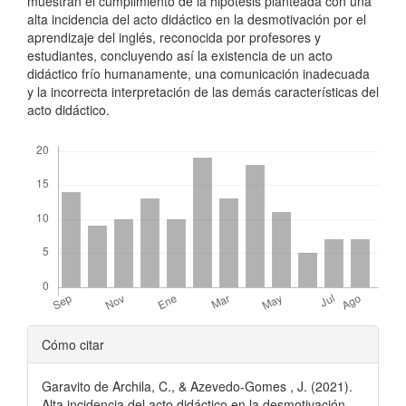
muestran el cumplimiento de la hipótesis planteada con una
alta incidencia del acto didáctico en la desmotivación por el
aprendizaje del inglés, reconocida por profesores y
estudiantes, concluyendo así la existencia de un acto
didáctico frío humanamente, una comunicación inadecuada
y la incorrecta interpretación de las demás características del
acto didáctico.
Descargas
Detalles
Cómo citar
del
Garavito de Archila, C., & Azevedo-Gomes , J. (2021).
artículo
Alta incidencia del acto didáctico en la desmotivación