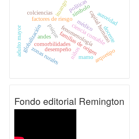
políticas
ituango
símbolo
capital humano
colciencias
autoridad
factores de riesgo
médico
ciencia contable
psique
globalización
fenomenología
docente
adulto mayor
familias de origen
andes
comorbilidades
zonas rurales
niños
desempeño
arquetipo
mamo
FER
Fondo editorial Remington