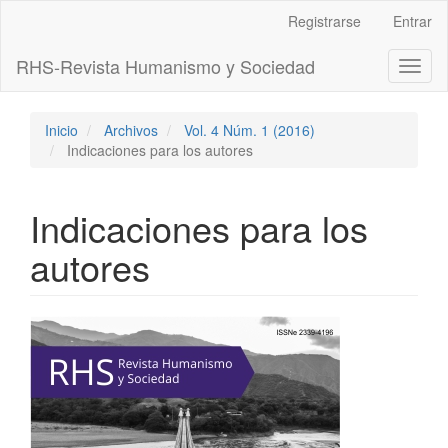
Navegación
Registrarse
Entrar
principal
Contenido
RHS-Revista Humanismo y Sociedad
Toggl
principal
naviga
Barra
lateral
Inicio
Archivos
Vol. 4 Núm. 1 (2016)
Indicaciones para los autores
Indicaciones para los
autores
Barra
lateral
del
artículo