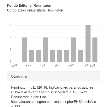
Contenido
Fondo Editorial Remington
Corporación Universitaria Remington
principal
del
Descargas
artículo
Detalles
Cómo citar
del
Remington, F. E. (2016). Indicaciones para los autores.
artículo
RHS-Revista Humanismo Y Sociedad
,
4
(1), 36–39.
Recuperado a partir de
https://fer.uniremington.edu.co/index.php/RHS/article/vie
w/223