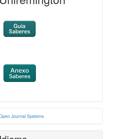
esarrollado
Open Journal Systems
or
Idioma