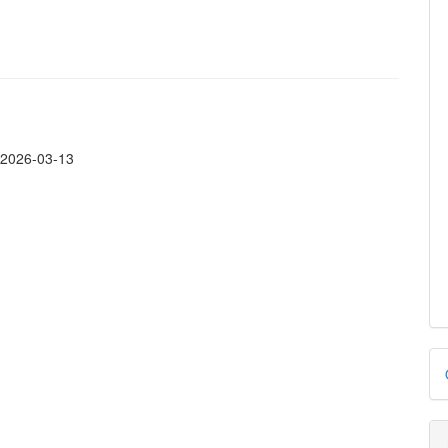
:
2026-03-13
D
p