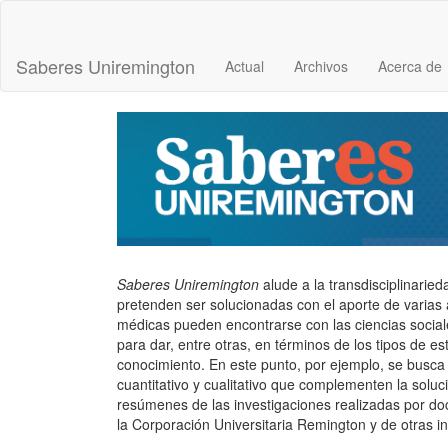
Navegación
principal
Contenido
Saberes Uniremington
Actual
Archivos
Acerca de
principal
Barra
lateral
Saberes Uniremington
alude a la transdisciplinarie
pretenden ser solucionadas con el aporte de varias 
médicas pueden encontrarse con las ciencias sociale
para dar, entre otras, en términos de los tipos de 
conocimiento. En este punto, por ejemplo, se busca
cuantitativo y cualitativo que complementen la solu
resúmenes de las investigaciones realizadas por do
la Corporación Universitaria Remington y de otras i