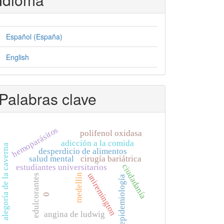
Español (España)
English
Palabras clave
hemoparásitos
polifenol oxidasa
adicción a la comida
alegoría de la caverna
desperdicio de alimentos
salud mental
cirugía bariátrica
ciudadanía
estudiantes universitarios
uniremington
medellín
edulcorantes
epidemiología
0
angina de ludwig