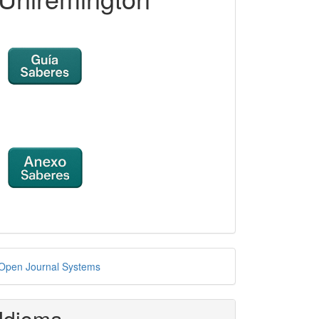
esarrollado
Open Journal Systems
or
Idioma