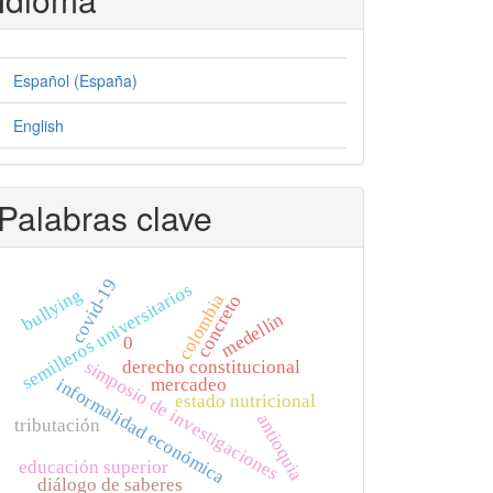
Español (España)
English
Palabras clave
covid-19
semilleros universitarios
bullying
colombia
concreto
medellín
0
simposio de investigaciones
derecho constitucional
mercadeo
informalidad económica
estado nutricional
antioquia
tributación
educación superior
diálogo de saberes