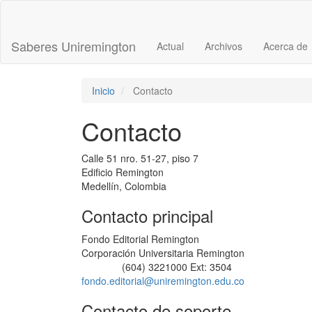
Navegación
principal
Contenido
Saberes Uniremington
Actual
Archivos
Acerca de
principal
Barra
lateral
Inicio
Contacto
Contacto
Calle 51 nro. 51-27, piso 7
Edificio Remington
Medellín, Colombia
Contacto principal
Fondo Editorial Remington
Corporación Universitaria Remington
(604) 3221000 Ext: 3504
Teléfono
fondo.editorial@uniremington.edu.co
Contacto de soporte