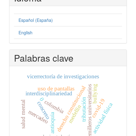
Español (España)
English
Palabras clave
vicerrectoría de investigaciones
bullying
semilleros universitarios
derecho constitucional
uso de pantallas
interdisciplinariedad
0
tributación
covid-19
colombia
salud mental
concreto
actividad física
medellín
mercadeo
antioquia