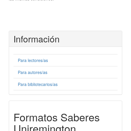
Información
Para lectores/as
Para autores/as
Para bibliotecarios/as
Formatos-
Formatos Saberes
Saberes
Uniremington