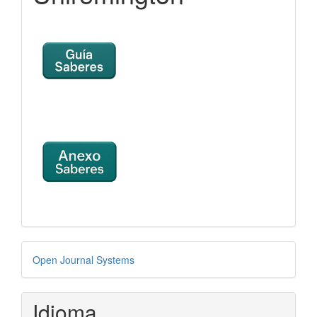
Desarrollado
Open Journal Systems
por
Idioma