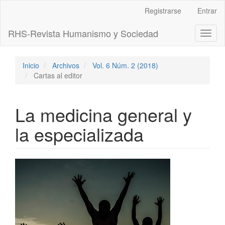
Navegación
Registrarse
Entrar
principal
Contenido
RHS-Revista Humanismo y Sociedad
Toggl
principal
naviga
Barra
lateral
Inicio
Archivos
Vol. 6 Núm. 2 (2018)
Cartas al editor
La medicina general y
la especializada
Barra
lateral
del
artículo