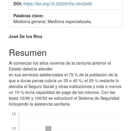
DOI:
https://doi.org/10.22209/rhs.v6n2a08
Palabras clave:
Medicina general, Medicina especializada,
Contenido
José De los Ríos
principal
Resumen
del
Al comenzar los años noventa de la centuria anterior el
artículo
Estado debería atender
en sus servicios asistenciales el 75 % de la población de la
que a duras penas cubría un 35 o 40 %; el 25 % restante lo
atendía el Seguro Social y otras instituciones y más o menos
un 10 % tenía capacidad de pago de los mismos. Con las
leyes 10/90 y 100/93 se estructuró el Sistema de Seguridad
incluyendo la asistencia sanitaria.
Descargas