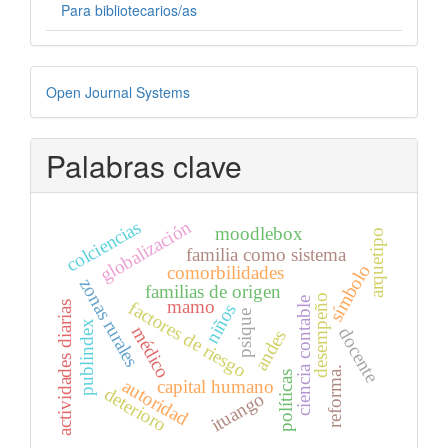
Para bibliotecarios/as
Desarrollado
Open Journal Systems
por
Palabras clave
globalización
colciencias
moodlebox
arquetipo
familia como sistema
símbolo
comorbilidades
zonas rurales
familias de origen
desempeño
ciencia contable
mamo
factores de riesgo
actividades diarias
niños
psique
publindex
médico
docente
andes
reforma.
políticas
autoridad
capital humano
deterioro
ituango