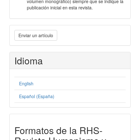
volumen monográfico) siempre que se indique la
publicación inicial en esta revista.
Enviar
Enviar un artículo
un
artículo
Idioma
English
Español (España)
formatos-
Formatos de la RHS-
rhs