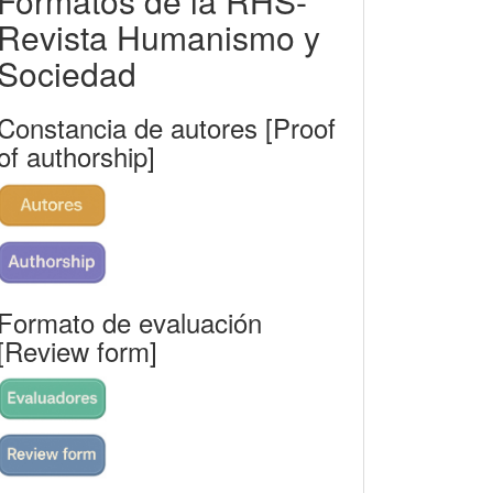
Formatos de la RHS-
rhs
Revista Humanismo y
Sociedad
Constancia de autores [Proof
of authorship]
Formato de evaluación
[Review form]