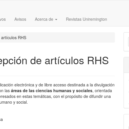
vos
Avisos
Acerca de
Revistas Uniremington
E
 artículos RHS
u
a
epción de artículos RHS
cación electrónica y de libre acceso destinada a la divulgación
on las
áreas de las ciencias humanas y sociales
, orientada
teresados en estas temáticas, con el propósito de difundir una
humano y social.
ca