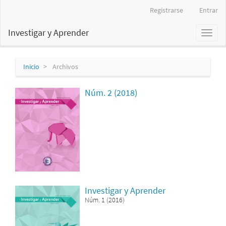
Navegación
Registrarse
Entrar
principal
Contenido
Investigar y Aprender
Toggl
principal
naviga
Barra
lateral
Inicio
Archivos
Núm. 2 (2018)
Investigar y Aprender
Núm. 1 (2016)