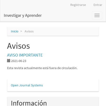
Navegación
Registrarse
Entrar
principal
Contenido
Investigar y Aprender
Toggl
principal
naviga
Barra
lateral
Inicio
Avisos
Avisos
AVISO IMPORTANTE
2021-06-23
Esta revista actualmente está fuera de circulación.
Desarrollado
Open Journal Systems
por
Información