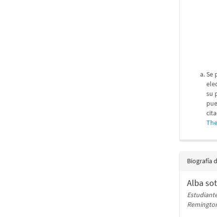
Se 
ele
su 
pue
cit
The
Biografía 
Alba sot
Estudiante
Remington