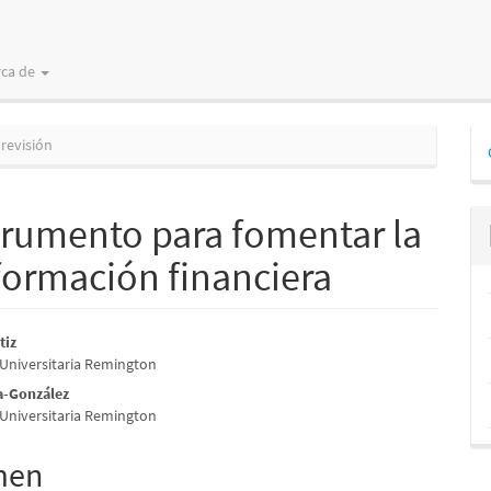
rca de
D
 revisión
p
strumento para fomentar la
nformación financiera
nido
tiz
Universitaria Remington
pal
a-González
Universitaria Remington
lo
men