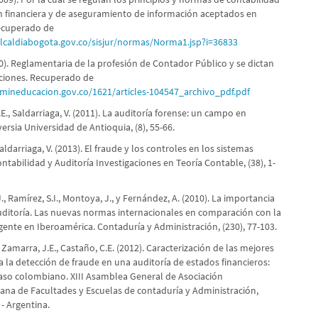
n financiera y de aseguramiento de información aceptados en
ecuperado de
lcaldiabogota.gov.co/sisjur/normas/Norma1.jsp?i=36833
90). Reglamentaria de la profesión de Contador Público y se dictan
iciones. Recuperado de
mineducacion.gov.co/1621/articles-104547_archivo_pdf.pdf
E., Saldarriaga, V. (2011). La auditoría forense: un campo en
ersia Universidad de Antioquia, (8), 55-66.
Saldarriaga, V. (2013). El fraude y los controles en los sistemas
ntabilidad y Auditoría Investigaciones en Teoría Contable, (38), 1-
J., Ramírez, S.I., Montoya, J., y Fernández, A. (2010). La importancia
auditoría. Las nuevas normas internacionales en comparación con la
gente en Iberoamérica. Contaduría y Administración, (230), 77-103.
, Zamarra, J.E., Castaño, C.E. (2012). Caracterización de las mejores
a la detección de fraude en una auditoría de estados financieros:
 caso colombiano. XIII Asamblea General de Asociación
ana de Facultades y Escuelas de contaduría y Administración,
- Argentina.