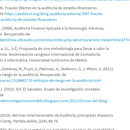
016). Fraude: Efectos en la auditoría de estados financieros.
 de
https://auditool.org/blog/auditoria-externa/3597-fraude-
-auditoria-de-estados-financieros
A. (2009). Auditoria Forense Aplicada a la tecnología. Adversia,
ual. Recuperado de
deenlinea.udea.edu.co/revistas/index.php/adversia/article/viewArticle/4770
ra, S.L. (s.f). Propuesta de una metodología para llevar a cabo la
rense. Decimoquinto congreso Internacional de Contaduría,
ón e Informática. Universidad Autónoma de México.
, Giménez, M., Puyó, V., Padovan, A., Stefanon, G., y Villani, S. (2011).
e riesgo en la auditoría. Recuperado de
ayer.es/15288827-El-enfoque-de-riesgo-en-la-auditoria.html
J. (2012). GIC El Salvador. Grupo de investigación contable.
de
odeinvestigacioncontable.blogspot.com/2012/03/uso-del-blog-
. (2010). Normas Internacionales de Auditoría: principales impactos
Clarity. Partida doble, (224), 69-79.
2009). Por la cual se regulan los principios y normas de contabilidad