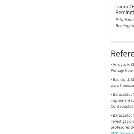
Laura O
Reming
Estudiante
Remington
Refer
• Arroyo, A. 
Peritaje Cont
• Badillo, J.
www.theiia.o
• Baracaldo, 
implementac
Contabilidad,
• Baracaldo, N
investigación
profesores d
http://www.