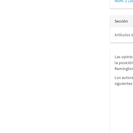
Núm. 2 (2
Sección
Artículos 
Las opini
la posició
Remingto
Los autore
siguientes