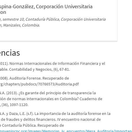
spina-González,
Corporación Universitaria
ton
, semestre 10, Contaduría Pública, Corporación Universitaria
, Manizales, Colombia.
encias
(2011). Normas Internacionales de Información Financiera y el
able. Contabilidad y Negocios, (6), 67-81.
 (2008). Auditoria Forense. Recuperado de
rg/chapters/pubdocs/70766573/Auditoria.pdf
N.A. (2013). ¿Es garante del principio de transparencia la
ión de normas internacionales en Colombia? Cuaderno de
 (36), 1097-1120.
.A. y Daza, L.E. (s.f). La importancia de la auditoría forense en la
 de fraudes y delitos financieros. IV encuentro nacional de
e Contaduría Pública. Recuperado de
conveniocpc.org/images/Memorias_iv_encuentro/Mesa_Auditoria/Importanc