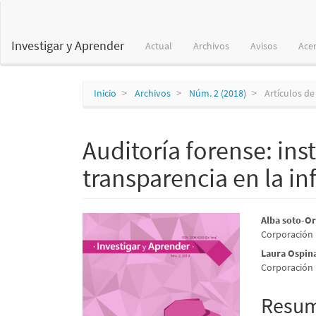
Navegación
principal
Contenido
Investigar y Aprender
Actual
Archivos
Avisos
Ace
principal
Barra
lateral
Inicio
Archivos
Núm. 2 (2018)
Artículos de
Auditoría forense: in
transparencia en la i
Barra
Conte
Alba soto-Or
Corporación 
lateral
princi
Laura Ospin
del
del
Corporación 
artículo
artícu
Resu