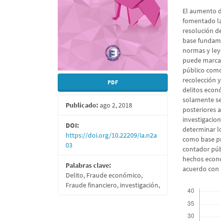
El aumento d
fomentado la
resolución de
base fundamen
normas y ley
puede marcar
público como
recolección y
PDF
delitos econó
solamente se 
Publicado:
ago 2, 2018
posteriores a
investigacion
DOI:
determinar l
https://doi.org/10.22209/ia.n2a
como base pri
03
contador públ
hechos econó
Palabras clave:
acuerdo con 
Delito, Fraude económico,
Fraude financiero, investigación,
Descargas