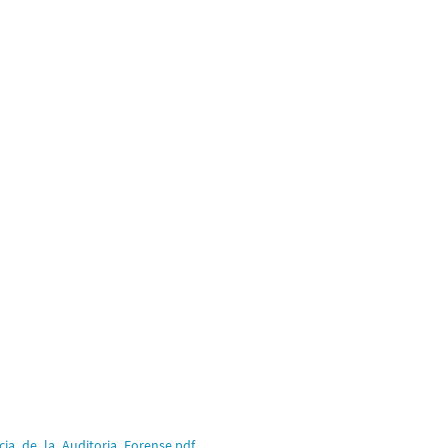
ia_de_la_Auditoria_Forense.pdf
.