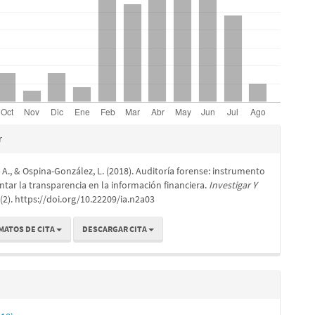
es
r
, A., & Ospina-González, L. (2018). Auditoría forense: instrumento
lo
tar la transparencia en la información financiera.
Investigar Y
 (2). https://doi.org/10.22209/ia.n2a03
MATOS DE CITA
DESCARGAR CITA