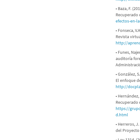
• Baza, F. (2
Recuperado
efectos-en-la
• Fonseca, V.
Revista virt
http://apren
• Funes, Naje
auditoría fo
Administraci
• González, S.
El enfoque d
http://docpl
• Hernández, 
Recuperado 
https://grup
d.html
• Herreros, J
del Proyecto 
• Ley 1314. (