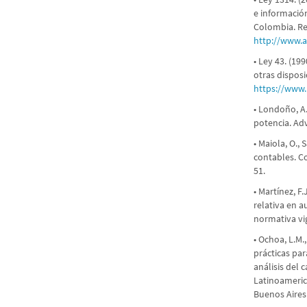
e informació
Colombia. R
http://www.a
• Ley 43. (19
otras dispos
https://www.
• Londoño, A.
potencia. Adv
• Maiola, O., 
contables. Co
51.
• Martínez, F.
relativa en 
normativa vi
• Ochoa, L.M.
prácticas par
análisis del
Latinoameric
Buenos Aires 