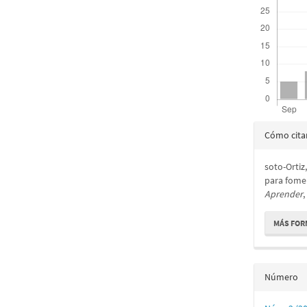
Detall
Cómo cita
del
soto-Ortiz
artícu
para fomen
Aprender
,
MÁS FOR
Número