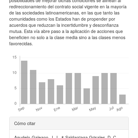
posibilidades de mejorar dichas condiciones se alinean al
redireccionamiento del contrato social vigente en la mayoría
de las sociedades latinoamericanas, en las que tanto las
comunidades como los Estados han de propender por
acuerdos que reduzcan la incertidumbre y desconfianza
mutua. Esta vía abre paso a la aplicación de acciones que
beneficien no solo a la clase media sino a las clases menos
favorecidas.
Descargas
Detalles
Cómo citar
del
Agudelo-Galeano, J. J., & Saldarriaga Grisales, D. C. .