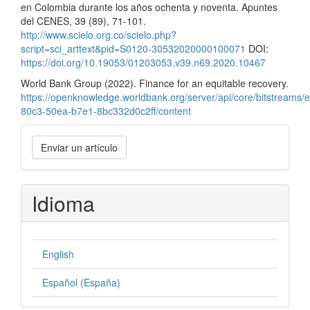
en Colombia durante los años ochenta y noventa. Apuntes
del CENES, 39 (89), 71-101.
http://www.scielo.org.co/scielo.php?
script=sci_arttext&pid=S0120-30532020000100071
DOI:
https://doi.org/10.19053/01203053.v39.n69.2020.10467
World Bank Group (2022). Finance for an equitable recovery.
https://openknowledge.worldbank.org/server/api/core/bitstreams
80c3-50ea-b7e1-8bc332d0c2ff/content
Enviar
Enviar un artículo
un
artículo
Idioma
English
Español (España)