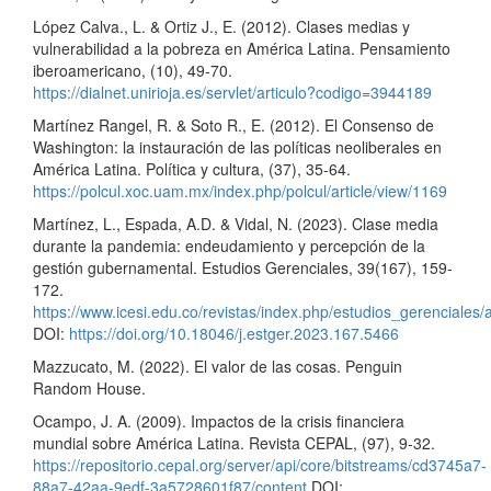
López Calva., L. & Ortiz J., E. (2012). Clases medias y
vulnerabilidad a la pobreza en América Latina. Pensamiento
iberoamericano, (10), 49-70.
https://dialnet.unirioja.es/servlet/articulo?codigo=3944189
Martínez Rangel, R. & Soto R., E. (2012). El Consenso de
Washington: la instauración de las políticas neoliberales en
América Latina. Política y cultura, (37), 35-64.
https://polcul.xoc.uam.mx/index.php/polcul/article/view/1169
Martínez, L., Espada, A.D. & Vidal, N. (2023). Clase media
durante la pandemia: endeudamiento y percepción de la
gestión gubernamental. Estudios Gerenciales, 39(167), 159-
172.
https://www.icesi.edu.co/revistas/index.php/estudios_gerenciales/
DOI:
https://doi.org/10.18046/j.estger.2023.167.5466
Mazzucato, M. (2022). El valor de las cosas. Penguin
Random House.
Ocampo, J. A. (2009). Impactos de la crisis financiera
mundial sobre América Latina. Revista CEPAL, (97), 9-32.
https://repositorio.cepal.org/server/api/core/bitstreams/cd3745a7-
88a7-42aa-9edf-3a5728601f87/content
DOI: