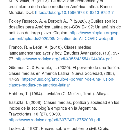
M., & Vakis, R. (2013). La movilidad económica y el
crecimiento de la clase media en América Latina. Banco
Mundial. DOI:
https://doi.org/10.1596/978-0-8213-9752-7
Foxley Rioseco, A. & Derpich A., P. (2020). ¿Cuáles son los
desafíos para América Latina pos-COVID-19?: Un análisis de
políticas de largo plazo. Cieplan.
https://www.cieplan.org/wp-
content/uploads/2020/08/Desafios-de-AL-COVID-web.pdf
Franco, R. & León, A. (2010). Clases medias
latinoamericanas: ayer y hoy. Estudios Avanzados, (13), 59-
77.
https://www.redalyc.org/pdf/4355/435541644004.pdf
Güemes, C. & Paramio, L. (2020). El porvenir de una ilusión:
clases medias en América Latina. Nueva Sociedad, (285),
47-59.
https://nuso.org/articulo/el-porvenir-de-una-ilusion-
clases-medias-en-america-latina/
Hobbes, T. (1994). Leviatán (C. Mellizo, Trad.). Altaya.
Irazuzta, I. (2008). Clases medias, política y sociedad en los
inicios de la sociología empírica en la Argentina.
Trayectorias, 10 (27), 90-99.
https://www.redalyc.org/pdf/607/60712752009.pdf
Locke, J. (1983). Ensayo sobre el gobierno civil. Orbis.