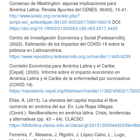
Consenso de Washington: algunas implicaciones para
América Latina. Revista Apuntes del CENES, 36(63), 15-41.
http://www.scielo.org.co/scielo.php?
script=sci_arttext&pid=S0120-30532017000100015
DOI:
https://doi.org/10.19053/01203053.v36.n63.2017.4425
Centro de Investigación Económica y Social [Fedesarrollo].
(2022). Estimación de los impactos del COVID-19 sobre la
pobreza en Latinoamérica.
https://www.repository.fedesarrollo.org.co/handle/11445/4239
Comisión Económica para América Latina y el Caribe
[Cepal]. (2020). Informe sobre el impacto económico en
América Latina y el Caribe de la enfermedad por coronavirus
(COVID-19).
https://repositorio.cepal.org/bitstream/handle/11362/45602/1/S2
Elías, A. (2015). La ofensiva del capital impulsa el libre
comercio en américa del sur. En: Luis Rojas Villegas
(Coord.). Neoliberalismo en américa latina. Crisis, tendencias
y alternativas (pp. 43 – 64). CLACSO.
https://biblioteca.clacso.edu.ar/clacso/gt/20151203044203/Neolib
Ferrerira, F., Messina, J, Rigolini, J. López-Calvo, L., Lugo,