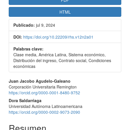
PDF
HTML
Publicado:
jul 9, 2024
DOI:
https://doi.org/10.22209/rhs.v12n2a01
Palabras clave:
Clase media, América Latina, Sistema económico,
Distribución del ingreso, Contrato social, Condiciones
económicas
Contenido
Juan Jacobo Agudelo-Galeano
Corporación Universitaria Remington
principal
https://orcid.org/0000-0001-8480-9752
del
Dora Saldarriaga
Universidad Autónoma Latinoamericana
artículo
https://orcid.org/0000-0002-9073-2090
Resumen