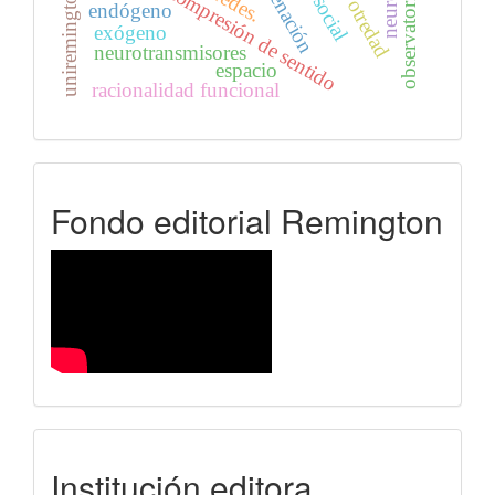
alienación
compresión de sentido
redes.
uniremington
observatorio
otredad
endógeno
exógeno
neurotransmisores
espacio
racionalidad funcional
FER
Fondo editorial Remington
uniremington
Institución editora