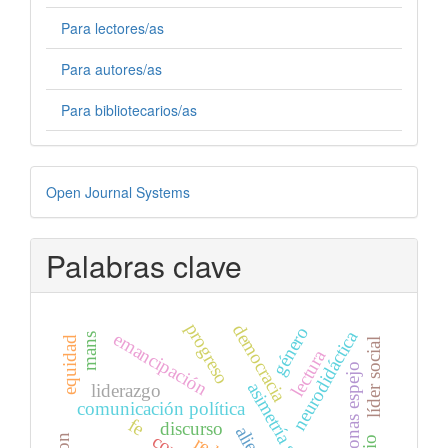
Para lectores/as
Para autores/as
Para bibliotecarios/as
Desarrollado
Open Journal Systems
por
Palabras clave
progreso
democracia
género
neurodidáctica
emancipación
mans
equidad
líder social
lectura
neuronas espejo
asimetría social
liderazgo
comunicación política
fe
discurso