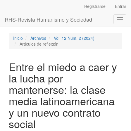
Navegación
Registrarse
Entrar
principal
Contenido
RHS-Revista Humanismo y Sociedad
Toggl
principal
naviga
Barra
lateral
Inicio
Archivos
Vol. 12 Núm. 2 (2024)
Artículos de reflexión
Entre el miedo a caer y
la lucha por
mantenerse: la clase
media latinoamericana
y un nuevo contrato
social