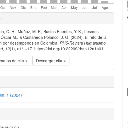
les
ar
oa, C. H., Muñoz, M. F., Bustos Fuentes, Y. K., Lesmes
lo
 Óscar M., & Castañeda Polanco, J. G. (2024). El reto de la
ón por desempeños en Colombia.
RHS-Revista Humanismo
ad
,
12
(1), e1/1–17. https://doi.org/10.22209/rhs.v12n1a01
matos de cita
Descargar cita
úm. 1 (2024)
de revisión