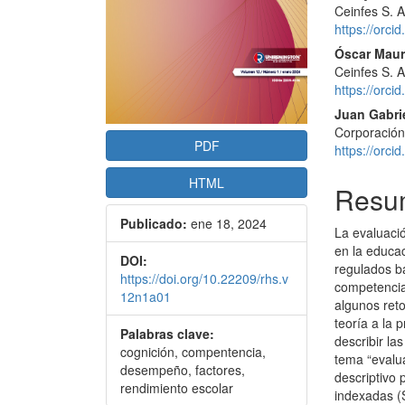
Ceinfes S. A
https://orc
Óscar Maur
Ceinfes S. A
https://orc
Juan Gabri
Corporación
PDF
https://orc
HTML
Resu
Publicado:
ene 18, 2024
La evaluaci
en la educa
DOI:
regulados b
https://doi.org/10.22209/rhs.v
competencia
12n1a01
algunos ret
teoría a la 
Palabras clave:
describir la
cognición, compentencia,
tema “evalu
desempeño, factores,
descriptivo
rendimiento escolar
indexadas (