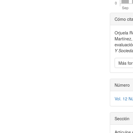
Detal
Cómo cit
del
Orjuela R
artícu
Martínez,
evaluaci
Y Socied
Más for
Número
Vol. 12 N
Sección
Artículos 