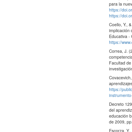
para la nuev
https://doi.
https://doi.
Coello, Y., 
implicación 
Educativa -
https://www
Correa, J. (
competencia 
Facultad de
investigació
Covacevich,
aprendizajes
https://publ
instrumento-
Decreto 1290
del aprendiz
educación bá
de 2009, pp.
Escorza, Y.