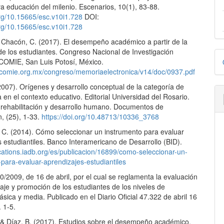
a educación del milenio. Escenarios, 10(1), 83-88.
org/10.15665/esc.v10i1.728
DOI:
org/10.15665/esc.v10i1.728
& Chacón, C. (2017). El desempeño académico a partir de la
de los estudiantes. Congreso Nacional de Investigación
D
 COMIE, San Luis Potosí, México.
p
.comie.org.mx/congreso/memoriaelectronica/v14/doc/0937.pdf
2007). Orígenes y desarrollo conceptual de la categoría de
en el contexto educativo. Editorial Universidad del Rosario.
 rehabilitación y desarrollo humano. Documentos de
n, (25), 1-33.
https://doi.org/10.48713/10336_3768
 C. (2014). Cómo seleccionar un instrumento para evaluar
 estudiantiles. Banco Interamericano de Desarrollo (BID).
ications.iadb.org/es/publicacion/16899/como-seleccionar-un-
para-evaluar-aprendizajes-estudiantiles
/2009, de 16 de abril, por el cual se reglamenta la evaluación
aje y promoción de los estudiantes de los niveles de
sica y media. Publicado en el Diario Oficial 47.322 de abril 16
 1-5.
, & Díaz, B. (2017). Estudios sobre el desempeño académico.