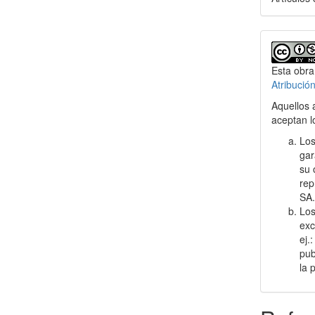
Esta obra
Atribució
Aquellos 
aceptan l
Los
gar
su 
rep
SA
Los
exc
ej.
pub
la 