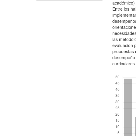
académico) y
Entre los h
implementan
desempeños,
orientacione
necesidades 
las metodolo
evaluación 
propuestas m
desempeño y
curriculares 
Descargas