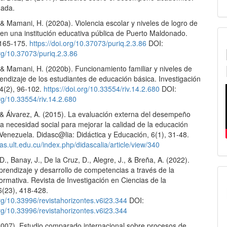
mada.
 & Mamani, H. (2020a). Violencia escolar y niveles de logro de
 en una institución educativa pública de Puerto Maldonado.
, 165-175.
https://doi.org/10.37073/puriq.2.3.86
DOI:
org/10.37073/puriq.2.3.86
 & Mamani, H. (2020b). Funcionamiento familiar y niveles de
endizaje de los estudiantes de educación básica. Investigación
14(2), 96-102.
https://doi.org/10.33554/riv.14.2.680
DOI:
org/10.33554/riv.14.2.680
, & Álvarez, A. (2015). La evaluación externa del desempeño
a necesidad social para mejorar la calidad de la educación
Venezuela. Didasc@lia: Didáctica y Educación, 6(1), 31-48.
stas.ult.edu.cu/index.php/didascalia/article/view/340
., Banay, J., De la Cruz, D., Alegre, J., & Breña, A. (2022).
prendizaje y desarrollo de competencias a través de la
ormativa. Revista de Investigación en Ciencias de la
6(23), 418-428.
org/10.33996/revistahorizontes.v6i23.344
DOI:
org/10.33996/revistahorizontes.v6i23.344
(2007). Estudio comparado internacional sobre procesos de