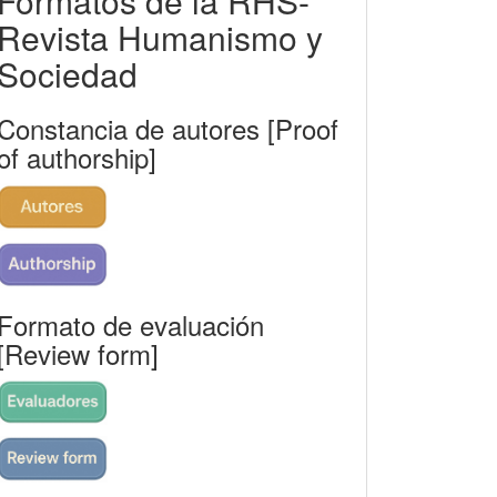
Formatos de la RHS-
rhs
Revista Humanismo y
Sociedad
Constancia de autores [Proof
of authorship]
Formato de evaluación
[Review form]