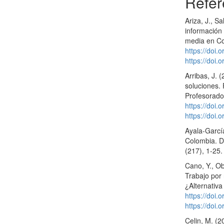
Refer
Ariza, J., S
información
media en Co
https://doi
https://doi
Arribas, J. 
soluciones.
Profesorado
https://doi
https://doi
Ayala-García
Colombia. D
(217), 1-25
Cano, Y., Ob
Trabajo por
¿Alternativ
https://doi
https://doi
Celin, M. (2