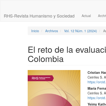
Navegación
principal
Contenido
RHS-Revista Humanismo y Sociedad
Actual
Archi
principal
Barra
lateral
Inicio
Archivos
Vol. 12 Núm. 1 (2024)
Ar
El reto de la evalu
Colombia
Barra
Conte
Cristian Ha
Ceinfes S. A
lateral
princi
https://orc
del
del
María Fer
Ceinfes S. A
artículo
artícu
https://orc
Yeimy Kath