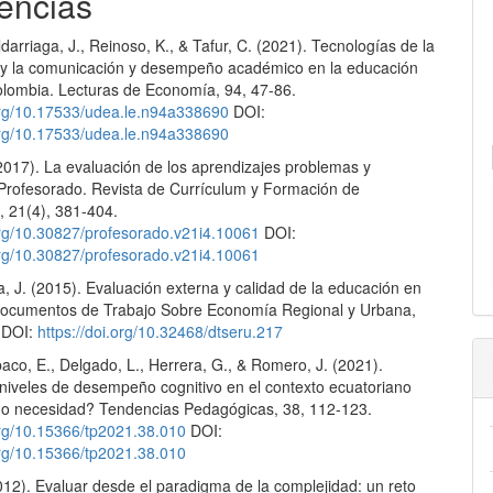
encias
aldarriaga, J., Reinoso, K., & Tafur, C. (2021). Tecnologías de la
 y la comunicación y desempeño académico en la educación
lombia. Lecturas de Economía, 94, 47-86.
.org/10.17533/udea.le.n94a338690
DOI:
.org/10.17533/udea.le.n94a338690
(2017). La evaluación de los aprendizajes problemas y
 Profesorado. Revista de Currículum y Formación de
, 21(4), 381-404.
.org/10.30827/profesorado.v21i4.10061
DOI:
.org/10.30827/profesorado.v21i4.10061
, J. (2015). Evaluación externa y calidad de la educación en
ocumentos de Trabajo Sobre Economía Regional y Urbana,
. DOI:
https://doi.org/10.32468/dtseru.217
aco, E., Delgado, L., Herrera, G., & Romero, J. (2021).
 niveles de desempeño cognitivo en el contexto ecuatoriano
a o necesidad? Tendencias Pedagógicas, 38, 112-123.
.org/10.15366/tp2021.38.010
DOI:
.org/10.15366/tp2021.38.010
012). Evaluar desde el paradigma de la complejidad: un reto