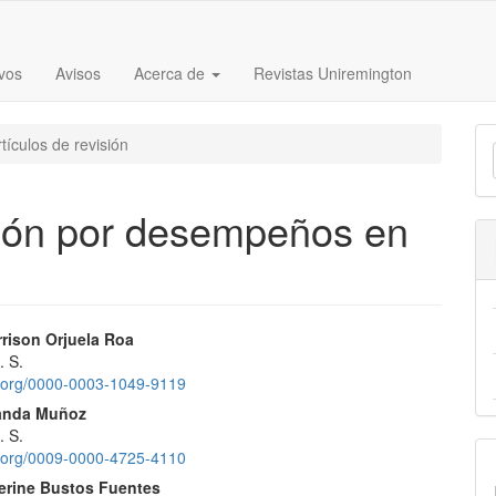
vos
Avisos
Acerca de
Revistas Uniremington
E
tículos de revisión
u
a
ación por desempeños en
nido
rrison Orjuela Roa
. S.
pal
id.org/0000-0003-1049-9119
nanda Muñoz
. S.
lo
id.org/0009-0000-4725-4110
erine Bustos Fuentes