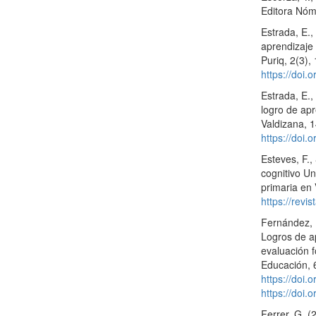
Editora Nó
Estrada, E.,
aprendizaje
Puriq, 2(3)
https://doi.
Estrada, E.,
logro de apr
Valdizana, 
https://doi.
Esteves, F.
cognitivo Un
primaria en 
https://revi
Fernández, D
Logros de a
evaluación f
Educación, 
https://doi.
https://doi.
Ferrer, G. 