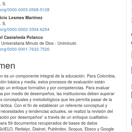
. S.
id.org/0000-0003-0568-5128
icio Lesmes Martínez
. S.
id.org/0000-0002-3304-6254
el Castañeda Polanco
 Universitaria Minuto de Dios - Uniminuto
id.org/0000-0001-7632-7526
men
ón es un componente integral de la educación. Para Colombia,
ción básica y media, estos procesos de evaluación están
ajo un enfoque formativo y por competencias. Para evaluar
s por medio de desempeños, las instituciones deben superar
os conceptuales y metodológicos que les permita pasar de la
práctica. Con el fin de establecer un referente conceptual y
s necesidades y tendencias actuales, se realizó la revisión del
ación por desempeños” a través de un enfoque cualitativo-
 para 59 documentos recuperados de bases de datos
ScIELO, Redalyc, Dialnet, Publindex, Scopus, Ebsco y Google