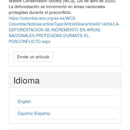
Wildlife Conservation Society [WCS]. (26 de abril de 2020).
La deforestación se incrementó en áreas nacionales
protegidas durante el posconflicto.
https://colombia.wcs.org/es-es/WCS-
Colombia/Noticias/articleType/ArticleView/articleId/14034/LA-
DEFORESTACION-SE-INCREMENTO-EN-AREAS-
NACIONALES-PROTEGIDAS-DURANTE-EL-
POSCONFLICTO.aspx
Enviar
Enviar un artículo
un
artículo
Idioma
English
Español (España)