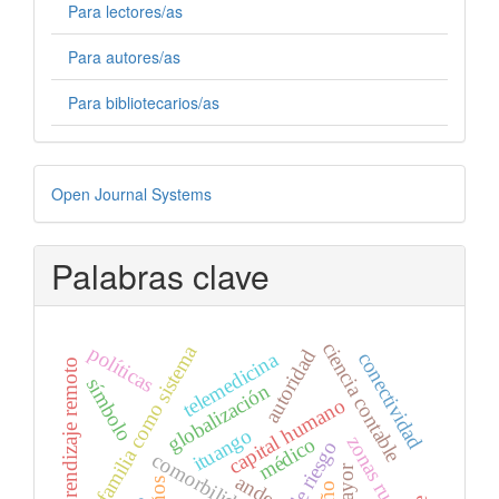
Para lectores/as
Para autores/as
Para bibliotecarios/as
Desarrollado
Open Journal Systems
por
Palabras clave
ciencia contable
familia como sistema
políticas
autoridad
telemedicina
conectividad
aprendizaje remoto
símbolo
globalización
capital humano
ituango
zonas rurales
médico
comorbilidades
andes