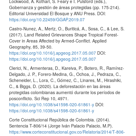
Lockwood, A. Kothari, S. Feary e I. Pulsford (eds.),
Gobernanza y gestión de áreas protegidas (pp. 175-214).
Editorial Universidad El Bosque y ANU Press. DOI:
https://doi.org/10.22459/GGAP.2019.07
Castro-Nunez, A., Mertz, O., Buriticá, A., Sosa, C., & Lee, S.
(2017). Land Related Grievances Shape Tropical Forest-
Cover in Areas Affected by Armed-Conflict. Applied
Geography, 85, 39-50.
https://doi.org/10.1016/j.apgeog.2017.05.007
DOI:
https://doi.org/10.1016/j.apgeog.2017.05.007
Clerici, N., Armenteras, D., Kareiva, P., Botero, R., Ramírez-
Delgado, J. P., Forero-Medina, G., Ochoa, J., Pedraza, C.,
Scheneider, L., Lora, C., Gómez, C., Linares, M., Hirashiki,
C., & Biggs, D. (2020). La deforestación en las áreas
protegidas colombianas aumentó durante los períodos de
posconflicto. Sci Rep 10, 4971.
https://doi.org/10.1038/s41598-020-61861-y
DOI:
https://doi.org/10.1038/s41598-020-61861-y
Corte Constitucional República de Colombia. (2014).
Sentencia T-806/14 (Jorge Iván Palacio Palacio, M.P).
https://www.corteconstitucional.gov.co/Relatoria/2014/T-806-