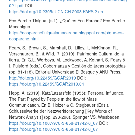
021.pdf
DOI:
https://doi.org/10.2305/IUCN.CH.2008.PAPS.2.en
Eco Parche Tinigua. (s.f.). ¿Qué es Eco Parche? Eco Parche
Macanigua.
https://ecoparchetinigualamacarena.blogspot.com/p/que-es-
ecoparche.html
Feary, S., Brown, S., Marshall, D., Lilley, I., McKinnon, R.,
Verschuuren, B., & Wild, R. (2019). Patrimonio Cultural de la
tierra. En G.L. Worboys, M. Lockwood, A. Kothari, S. Feary &
I. Pulsford (eds.), Gobernanza y Gestión de áreas protegidas
(pp. 81-118). Editorial Universidad El Bosque y ANU Press.
http://doi.org/10.22459/GGAP.2019
DOI:
https://doi.org/10.22459/GGAP.2019.04
Hepp, A. (2019). Katz/Lazarsfeld (1955): Personal Influence.
The Part Played by People in the flow of Mass
Communication. En B. Holzer & C. Stegbauer (Eds.),
Schlüsselwerke der Netzwerkforschung [Key Works of
Network Analysis] (pp. 293-296). Springer VS, Wiesbaden.
https://doi.org/10.1007/978-3-658-21742-6_67
DOI:
https://doi.org/10.1007/978-3-658-21742-6_67