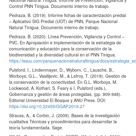
Nacional Natural Tinigua. Informe de Prevención, Vigilancia y
Control PNN Tinigua. Documento interno de trabajo.
Pedraza, B. (2019). Informe fichas de caracterización predial
– Aplicativo SIG Predial (UOT) de PNN, Parque Nacional
Natural Tinigua. Documento interno de trabajo.
Pedraza, B. (2020). Línea Prevención, Vigilancia y Control –
PVC. En Apropiación e implementación de la estrategia de
comunicación y educación para la conservación de la
biodiversidad y la diversidad cultural en el PNN Tinigua.
https://issuu.com/parquenacionalnaturaltinigua/docs/estrategia
Pulsford, I., Lindenmayer, D., Wyborn, C., Lausche, B.,
Worboys, G.L., Vasilijevic, M., & Lefroy, T. (2019). Gestión de
la conservación de la conectividad. En G.L. Worboys, M.
Lockwood, A. Kothari, S. Feary e I. Pulsford (eds.),
Gobernanza y gestión de áreas protegidas, (pp. 909-948).
Editorial Universidad El Bosque y ANU Press. DOI:
https://doi.org/10.22459/GGAP.2019.27
Strauss, A., & Corbin, J. (2009). Bases de la investigación
cualitativa Técnicas y procedimientos para desarrollar la
teoría fundamentada. Sage.