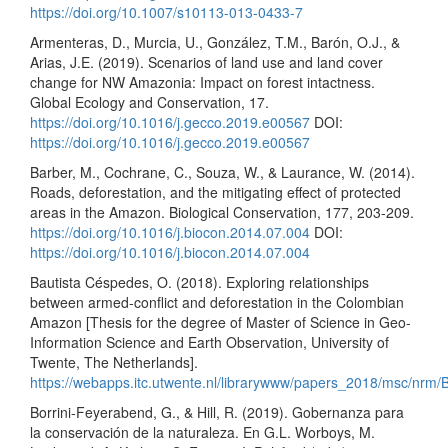
https://doi.org/10.1007/s10113-013-0433-7
Armenteras, D., Murcia, U., González, T.M., Barón, O.J., &
Arias, J.E. (2019). Scenarios of land use and land cover
change for NW Amazonia: Impact on forest intactness.
Global Ecology and Conservation, 17.
https://doi.org/10.1016/j.gecco.2019.e00567
DOI:
https://doi.org/10.1016/j.gecco.2019.e00567
Barber, M., Cochrane, C., Souza, W., & Laurance, W. (2014).
Roads, deforestation, and the mitigating effect of protected
areas in the Amazon. Biological Conservation, 177, 203-209.
https://doi.org/10.1016/j.biocon.2014.07.004
DOI:
https://doi.org/10.1016/j.biocon.2014.07.004
Bautista Céspedes, O. (2018). Exploring relationships
between armed-conflict and deforestation in the Colombian
Amazon [Thesis for the degree of Master of Science in Geo-
Information Science and Earth Observation, University of
Twente, The Netherlands].
https://webapps.itc.utwente.nl/librarywww/papers_2018/msc/nrm/
Borrini-Feyerabend, G., & Hill, R. (2019). Gobernanza para
la conservación de la naturaleza. En G.L. Worboys, M.