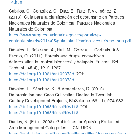
14.htm
Cubillos, C., González, C., Diaz, E., Ruiz, F. y Jiménez, Z.
(2013). Guía para la planificación del ecoturismo en Parques
Nacionales Naturales de Colombia. Parques Nacionales
Naturales de Colombia.
https://www.parquesnacionales.gov.co/portal/wp-
content/uploads/2014/05/guia_planificacion_ecoturismo_pnn.pdf
Dávalos, L, Bejarano, A., Hall, M., Correa, L. Corthals, A &
Espejo, O. (2011). Forests and drugs: coca-driven
deforestation in tropical biodiversity hotspots. Environ. Sci.
Technol., 45(4), 1219-1227.
https://doi.org/10.1021/es102373d
DOI:
https://doi.org/10.1021/es102373d
Dávalos, L., Sánchez, K., & Armenteras, D. (2016).
Deforestation and Coca Cultivation Rooted in Twentieh-
Century Development Projects, BioScience, 66(11), 974-982.
https://doi.org/10.1093/biosci/biw118
DOI:
https://doi.org/10.1093/biosci/biw118
Dudley, N. (Ed.). (2008). Guidelines for Applying Protected
Area Management Categories. UICN. UICN.
https://portals.iucn.org/library/sites/library/files/documents/pag-