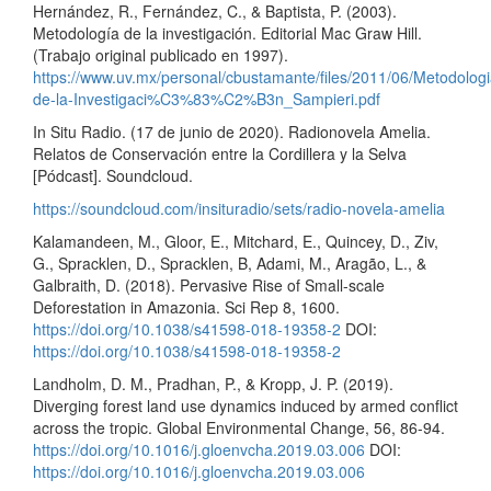
Hernández, R., Fernández, C., & Baptista, P. (2003).
Metodología de la investigación. Editorial Mac Graw Hill.
(Trabajo original publicado en 1997).
https://www.uv.mx/personal/cbustamante/files/2011/06/Metodologi
de-la-Investigaci%C3%83%C2%B3n_Sampieri.pdf
In Situ Radio. (17 de junio de 2020). Radionovela Amelia.
Relatos de Conservación entre la Cordillera y la Selva
[Pódcast]. Soundcloud.
https://soundcloud.com/insituradio/sets/radio-novela-amelia
Kalamandeen, M., Gloor, E., Mitchard, E., Quincey, D., Ziv,
G., Spracklen, D., Spracklen, B, Adami, M., Aragão, L., &
Galbraith, D. (2018). Pervasive Rise of Small-scale
Deforestation in Amazonia. Sci Rep 8, 1600.
https://doi.org/10.1038/s41598-018-19358-2
DOI:
https://doi.org/10.1038/s41598-018-19358-2
Landholm, D. M., Pradhan, P., & Kropp, J. P. (2019).
Diverging forest land use dynamics induced by armed conflict
across the tropic. Global Environmental Change, 56, 86-94.
https://doi.org/10.1016/j.gloenvcha.2019.03.006
DOI:
https://doi.org/10.1016/j.gloenvcha.2019.03.006