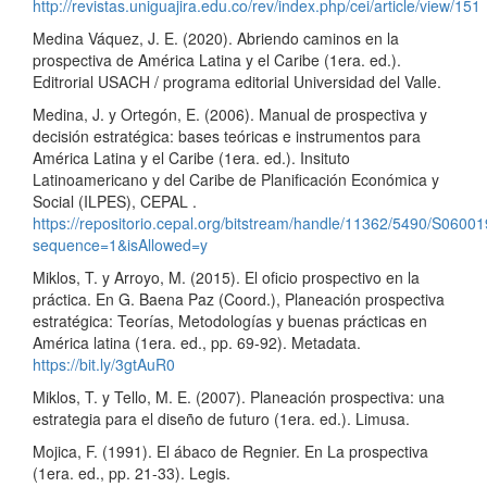
http://revistas.uniguajira.edu.co/rev/index.php/cei/article/view/151
Medina Váquez, J. E. (2020). Abriendo caminos en la
prospectiva de América Latina y el Caribe (1era. ed.).
Editrorial USACH / programa editorial Universidad del Valle.
Medina, J. y Ortegón, E. (2006). Manual de prospectiva y
decisión estratégica: bases teóricas e instrumentos para
América Latina y el Caribe (1era. ed.). Insituto
Latinoamericano y del Caribe de Planificación Económica y
Social (ILPES), CEPAL .
https://repositorio.cepal.org/bitstream/handle/11362/5490/S0600
sequence=1&isAllowed=y
Miklos, T. y Arroyo, M. (2015). El oficio prospectivo en la
práctica. En G. Baena Paz (Coord.), Planeación prospectiva
estratégica: Teorías, Metodologías y buenas prácticas en
América latina (1era. ed., pp. 69-92). Metadata.
https://bit.ly/3gtAuR0
Miklos, T. y Tello, M. E. (2007). Planeación prospectiva: una
estrategia para el diseño de futuro (1era. ed.). Limusa.
Mojica, F. (1991). El ábaco de Regnier. En La prospectiva
(1era. ed., pp. 21-33). Legis.