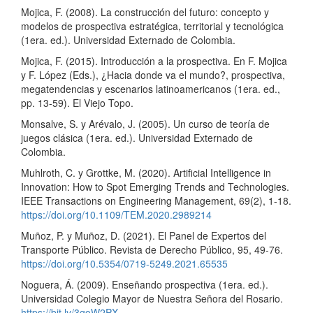
Mojica, F. (2008). La construcción del futuro: concepto y
modelos de prospectiva estratégica, territorial y tecnológica
(1era. ed.). Universidad Externado de Colombia.
Mojica, F. (2015). Introducción a la prospectiva. En F. Mojica
y F. López (Eds.), ¿Hacia donde va el mundo?, prospectiva,
megatendencias y escenarios latinoamericanos (1era. ed.,
pp. 13-59). El Viejo Topo.
Monsalve, S. y Arévalo, J. (2005). Un curso de teoría de
juegos clásica (1era. ed.). Universidad Externado de
Colombia.
Muhlroth, C. y Grottke, M. (2020). Artificial Intelligence in
Innovation: How to Spot Emerging Trends and Technologies.
IEEE Transactions on Engineering Management, 69(2), 1-18.
https://doi.org/10.1109/TEM.2020.2989214
Muñoz, P. y Muñoz, D. (2021). El Panel de Expertos del
Transporte Público. Revista de Derecho Público, 95, 49-76.
https://doi.org/10.5354/0719-5249.2021.65535
Noguera, Á. (2009). Enseñando prospectiva (1era. ed.).
Universidad Colegio Mayor de Nuestra Señora del Rosario.
https://bit.ly/3goW2PX