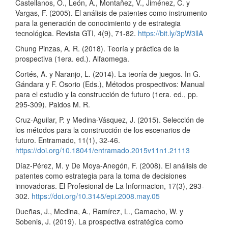
Castellanos, O., León, A., Montañez, V., Jiménez, C. y
Vargas, F. (2005). El análisis de patentes como instrumento
para la generación de conocimiento y de estrategia
tecnológica. Revista GTI, 4(9), 71-82.
https://bit.ly/3pW3llA
Chung Pinzas, A. R. (2018). Teoría y práctica de la
prospectiva (1era. ed.). Alfaomega.
Cortés, A. y Naranjo, L. (2014). La teoría de juegos. In G.
Gándara y F. Osorio (Eds.), Métodos prospectivos: Manual
para el estudio y la construcción de futuro (1era. ed., pp.
295-309). Paidos M. R.
Cruz-Aguilar, P. y Medina-Vásquez, J. (2015). Selección de
los métodos para la construcción de los escenarios de
futuro. Entramado, 11(1), 32-46.
https://doi.org/10.18041/entramado.2015v11n1.21113
Díaz-Pérez, M. y De Moya-Anegón, F. (2008). El análisis de
patentes como estrategia para la toma de decisiones
innovadoras. El Profesional de La Informacion, 17(3), 293-
302.
https://doi.org/10.3145/epi.2008.may.05
Dueñas, J., Medina, A., Ramírez, L., Camacho, W. y
Sobenis, J. (2019). La prospectiva estratégica como