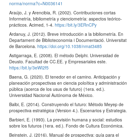
norma/norma?c=N0036141
Araújo, J. y Arencibia, R. (2002). Contribuciones cortas
Informetría, bibliometría y cienciometría: aspectos teórico-
prácticos. Acimed, 1-4.
https://bit.ly/3ERnCPy
Ardanuy, J. (2012). Breve introducción a la bibliometría. En
Departament de Biblioteconomia i Documentació. Universitat
de Barcelona.
https://doi.org/10.1038/nmat3485
Astigarraga, E. (2008). El método Delphi. Universidad de
Deusto. Facultad de CC.EE. y Empresariales este.
https://bit.ly/3eWI2f5
Baena, G. (2020). El tenedor en el camino. Anticipación y
planeación prospectivas en ciencia poloítica y administración
pública (acerca de los usus de futuro) (1era. ed.).
Universidad Nacional Autónoma de México.
Balbi, E. (2014). Construyendo el futuro: Método Meyep de
prospectiva estratégica (Version 4.). Escenarios y Estrategia.
Barbieri, E. (1993). La previsión humana y social: estudios
sobre los futuros (1era. ed.). Fondo de Cultura Económica.
Beinstein, J. (2016). Manual de prospectiva: guía para el