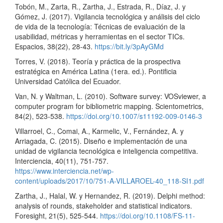
Tobón, M., Zarta, R., Zartha, J., Estrada, R., Díaz, J. y
Gómez, J. (2017). Vigilancia tecnológica y análisis del ciclo
de vida de la tecnología: Técnicas de evaluación de la
usabilidad, métricas y herramientas en el sector TICs.
Espacios, 38(22), 28-43.
https://bit.ly/3pAyGMd
Torres, V. (2018). Teoría y práctica de la prospectiva
estratégica en América Latina (1era. ed.). Pontificia
Universidad Católica del Ecuador.
Van, N. y Waltman, L. (2010). Software survey: VOSviewer, a
computer program for bibliometric mapping. Scientometrics,
84(2), 523-538.
https://doi.org/10.1007/s11192-009-0146-3
Villarroel, C., Comai, A., Karmelic, V., Fernández, A. y
Arriagada, C. (2015). Diseño e implementación de una
unidad de vigilancia tecnológica e inteligencia competitiva.
Interciencia, 40(11), 751-757.
https://www.interciencia.net/wp-
content/uploads/2017/10/751-A-VILLAROEL-40_118-SI1.pdf
Zartha, J., Halal, W. y Hernandez, R. (2019). Delphi method:
analysis of rounds, stakeholder and statistical indicators.
Foresight, 21(5), 525-544.
https://doi.org/10.1108/FS-11-