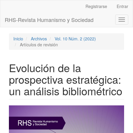
Navegación
Registrarse
Entrar
principal
Contenido
RHS-Revista Humanismo y Sociedad
Toggl
principal
naviga
Barra
lateral
Inicio
Archivos
Vol. 10 Núm. 2 (2022)
Artículos de revisión
Evolución de la
prospectiva estratégica:
un análisis bibliométrico
Barra
lateral
del