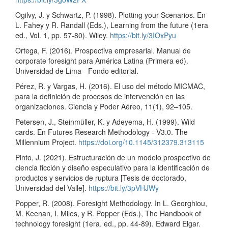
Ogilvy, J. y Schwartz, P. (1998). Plotting your Scenarios. En
L. Fahey y R. Randall (Eds.), Learning from the future (1era
ed., Vol. 1, pp. 57-80). Wiley.
https://bit.ly/3IOxPyu
Ortega, F. (2016). Prospectiva empresarial. Manual de
corporate foresight para América Latina (Primera ed).
Universidad de Lima - Fondo editorial.
Pérez, R. y Vargas, H. (2016). El uso del método MICMAC,
para la definición de procesos de intervención en las
organizaciones. Ciencia y Poder Aéreo, 11(1), 92–105.
Petersen, J., Steinmüller, K. y Adeyema, H. (1999). Wild
cards. En Futures Research Methodology - V3.0. The
Millennium Project.
https://doi.org/10.1145/312379.313115
Pinto, J. (2021). Estructuración de un modelo prospectivo de
ciencia ficción y diseño especulativo para la identificación de
productos y servicios de ruptura [Tesis de doctorado,
Universidad del Valle].
https://bit.ly/3pVHJWy
Popper, R. (2008). Foresight Methodology. In L. Georghiou,
M. Keenan, I. Miles, y R. Popper (Eds.), The Handbook of
technology foresight (1era. ed., pp. 44-89). Edward Elgar.