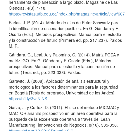
herramienta de planeación a largo plazo. Magazine de Las
Ciencias, 4(3), 1-18.
https://revistas.utb.edu.ec/index.php/magazine/article/view/667
Farias, J. P. (2014). Método de ejes de Peter Schwartz para
la identificación de escenarios posibles. En G. Gándara y F.
Osorio (Eds.), Métodos prospectivos: Manual para el estudio
y la construcción de futuro (Primera ed, pp. 217-237). Paidos
M. R.
Gándara, G., Leal, A. y Palomino, C. (2014). Matriz FODA y
matriz IGO. En G. Gándara y F. Osorio (Eds.), Métodos
prospectivos: Manual para el estudio y la construcción de
futuro (1era. ed., pp. 223-338). Paidós.
Garavito, J. (2008). Aplicación de análisis estructural y
morfológico a los factores determinantes para la seguridad
en Bogotá [Tesis de pregrado, Universidad de los Andes].
https://bit.ly/3vcNtNS
Garza, J. y Cortez, D. (2011). El uso del metodo MICMAC y
MACTOR analisis prospectivo en un area operativa para la
busqueda de la excelencia operativa a través del Lean
Manufacturing. Innovaciones de Negocios, 8(16), 335-356.
https://doi.org/10.29105/rinn8.16-6