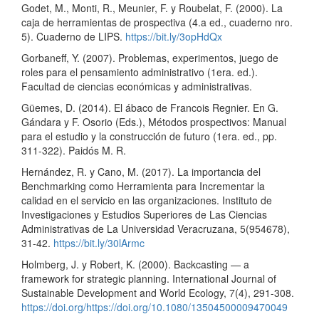
Godet, M., Monti, R., Meunier, F. y Roubelat, F. (2000). La
caja de herramientas de prospectiva (4.a ed., cuaderno nro.
5). Cuaderno de LIPS.
https://bit.ly/3opHdQx
Gorbaneff, Y. (2007). Problemas, experimentos, juego de
roles para el pensamiento administrativo (1era. ed.).
Facultad de ciencias económicas y administrativas.
Güemes, D. (2014). El ábaco de Francois Regnier. En G.
Gándara y F. Osorio (Eds.), Métodos prospectivos: Manual
para el estudio y la construcción de futuro (1era. ed., pp.
311-322). Paidós M. R.
Hernández, R. y Cano, M. (2017). La importancia del
Benchmarking como Herramienta para Incrementar la
calidad en el servicio en las organizaciones. Instituto de
Investigaciones y Estudios Superiores de Las Ciencias
Administrativas de La Universidad Veracruzana, 5(954678),
31-42.
https://bit.ly/30lArmc
Holmberg, J. y Robert, K. (2000). Backcasting — a
framework for strategic planning. International Journal of
Sustainable Development and World Ecology, 7(4), 291-308.
https://doi.org/https://doi.org/10.1080/13504500009470049