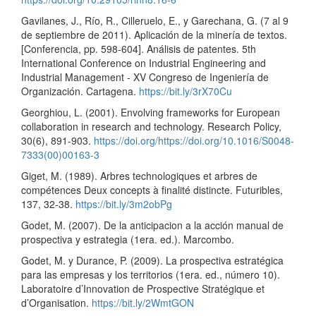
Gavilanes, J., Río, R., Cilleruelo, E., y Garechana, G. (7 al 9
de septiembre de 2011). Aplicación de la minería de textos.
[Conferencia, pp. 598-604]. Análisis de patentes. 5th
International Conference on Industrial Engineering and
Industrial Management - XV Congreso de Ingeniería de
Organización. Cartagena.
https://bit.ly/3rX70Cu
Georghiou, L. (2001). Envolving frameworks for European
collaboration in research and technology. Research Policy,
30(6), 891-903.
https://doi.org/https://doi.org/10.1016/S0048-
7333(00)00163-3
Giget, M. (1989). Arbres technologiques et arbres de
compétences Deux concepts à finalité distincte. Futuribles,
137, 32-38.
https://bit.ly/3m2obPg
Godet, M. (2007). De la anticipacion a la acción manual de
prospectiva y estrategia (1era. ed.). Marcombo.
Godet, M. y Durance, P. (2009). La prospectiva estratégica
para las empresas y los territorios (1era. ed., número 10).
Laboratoire d’Innovation de Prospective Stratégique et
d’Organisation.
https://bit.ly/2WmtGON