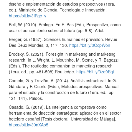
diseño e implementación de estudios prospectivos (1era.
ed.). Ministerio de Ciencia, Tecnología e Innovación.
https://bit.ly/3IPgc1y
Bell, W. (2010). Prólogo. En E. Bas (Ed.), Prospectiva, como
usar el pensamiento sobre el futuro (pp. 5-8). Ariel.
Berger, G. (1957). Sciences humaines et previsión. Revue
Des Deux Mondes, 3, 117–130.
https://bit.ly/3OcpWon
Brodsky, S. (2021). Foresight in marketing and marketing
research. In L. Wright, L. Moutinho, M. Stone, y R. Bagozzi
(Eds.), The routledge companion to marketing research
(1era. ed., pp. 481-508).Routledge.
https://bit.ly/3ze9Eqt
Camelo, G. y Treviño, A. (2014). Análisis estructural. In G.
Gándara y F. Osorio (Eds.), Métodos prospectivos: Manual
para el estudio y la construcción de futuro (1era. ed., pp.
121–141). Paidos.
Casado, G. (2019). La inteligencia competitiva como
herramienta de dirección estratégica: aplicación en el sector
hotelero español [Tesis doctoral, Universidad de Málaga].
https://bit.ly/30nXAo5