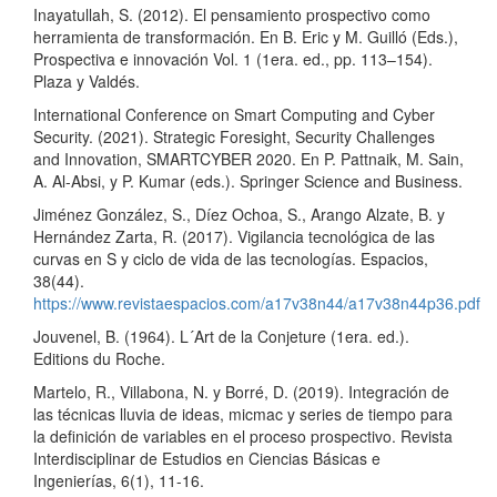
Inayatullah, S. (2012). El pensamiento prospectivo como
herramienta de transformación. En B. Eric y M. Guilló (Eds.),
Prospectiva e innovación Vol. 1 (1era. ed., pp. 113–154).
Plaza y Valdés.
International Conference on Smart Computing and Cyber
Security. (2021). Strategic Foresight, Security Challenges
and Innovation, SMARTCYBER 2020. En P. Pattnaik, M. Sain,
A. Al-Absi, y P. Kumar (eds.). Springer Science and Business.
Jiménez González, S., Díez Ochoa, S., Arango Alzate, B. y
Hernández Zarta, R. (2017). Vigilancia tecnológica de las
curvas en S y ciclo de vida de las tecnologías. Espacios,
38(44).
https://www.revistaespacios.com/a17v38n44/a17v38n44p36.pdf
Jouvenel, B. (1964). L´Art de la Conjeture (1era. ed.).
Editions du Roche.
Martelo, R., Villabona, N. y Borré, D. (2019). Integración de
las técnicas lluvia de ideas, micmac y series de tiempo para
la definición de variables en el proceso prospectivo. Revista
Interdisciplinar de Estudios en Ciencias Básicas e
Ingenierías, 6(1), 11-16.