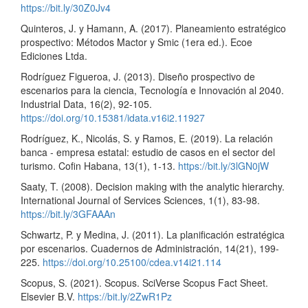
https://bit.ly/30Z0Jv4
Quinteros, J. y Hamann, A. (2017). Planeamiento estratégico
prospectivo: Métodos Mactor y Smic (1era ed.). Ecoe
Ediciones Ltda.
Rodríguez Figueroa, J. (2013). Diseño prospectivo de
escenarios para la ciencia, Tecnología e Innovación al 2040.
Industrial Data, 16(2), 92-105.
https://doi.org/10.15381/idata.v16i2.11927
Rodríguez, K., Nicolás, S. y Ramos, E. (2019). La relación
banca - empresa estatal: estudio de casos en el sector del
turismo. Cofin Habana, 13(1), 1-13.
https://bit.ly/3lGN0jW
Saaty, T. (2008). Decision making with the analytic hierarchy.
International Journal of Services Sciences, 1(1), 83-98.
https://bit.ly/3GFAAAn
Schwartz, P. y Medina, J. (2011). La planificación estratégica
por escenarios. Cuadernos de Administración, 14(21), 199-
225.
https://doi.org/10.25100/cdea.v14i21.114
Scopus, S. (2021). Scopus. SciVerse Scopus Fact Sheet.
Elsevier B.V.
https://bit.ly/2ZwR1Pz