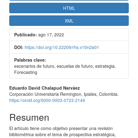
HTML
XML
Publicado:
ago 17, 2022
DOI:
https://doi.org/10.22209/rhs.v10n2a01
Palabras clave:
escenarios de futuro, escuelas de futuro, estrategia,
Forecasting
Contenido
Eduardo David Chalapud Narváez
Corporación Universitaria Remington, Ipiales, Colombia.
principal
https://orcid.org/0000-0003-0723-2149
del
Resumen
artículo
El artículo tiene como objetivo presentar una revisión
bibliométrica sobre el tema de prospectiva estratégica,