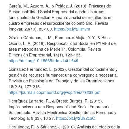
García, M., Azuero, A., & Peláez, J. (2013). Prácticas de
Responsabilidad Social Empresarial desde las areas
funcionales de Gestión Humana: análisi de resultados en
custro empresas del suroccidente colombiano. Revista
Innovar, 23(49), 83-100.
https://bit.ly/2Ilimvm
Giraldo-Cárdenas, L. M., Kammerer-Mejía, Y. Y., & Ríos-
Osorio, L. A. (2016). Responsabilidad Social en PYMES del
área metropolitana de Medellín, Colombia. Revista
Dimensión Empresarial, 14(1), 123-135.
https://doi.org/10.15665/rde.v14i1.649
González Fernández, L. (2002). Gestión del conocimiento y
gestión de recursos humanos: una convergencia necesaria.
Revista de Psicología del Trabajo y de las Organizaciones,
18(2-3), 177-213.
https://journals.copmadrid.org/jwop/files/79239.pdf
Henríquez Larrarte, R., & Oreste Burgos, R. (2015).
Implicancias de una Responsabilidad Social Empresarial
Sustentable. Revista Electrónica Gestión de las Personas y
Tecnología, 8(23), 16-27.
https://bit.ly/2U92caO
Hernández, F., & Sánchez, J. (2016). Análisis del efecto de la