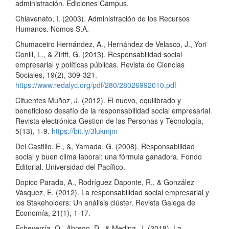
administración. Ediciones Campus.
Chiavenato, I. (2003). Administración de los Recursos
Humanos. Nomos S.A.
Chumaceiro Hernández, A., Hernández de Velasco, J., Yori
Conill, L., & Ziritt, G. (2013). Responsabilidad social
empresarial y políticas públicas. Revista de Ciencias
Sociales, 19(2), 309-321.
https://www.redalyc.org/pdf/280/28026992010.pdf
Cifuentes Muñoz, J. (2012). El nuevo, equilibrado y
beneficioso desafío de la responsabilidad social empresarial.
Revista electrónica Gestion de las Personas y Tecnología,
5(13), 1-9.
https://bit.ly/3lukmjm
Del Castillo, E., &, Yamada, G. (2008). Responsabilidad
social y buen clima laboral: una fórmula ganadora. Fondo
Editorial. Universidad del Pacífico.
Dopico Parada, A., Rodríguez Daponte, R., & González
Vásquez, E. (2012). La responsabilidad social empresarial y
los Stakeholders: Un análisis clúster. Revista Galega de
Economía, 21(1), 1-17.
Echeverría, O., Abrego, D., & Medina, J. (2018). La