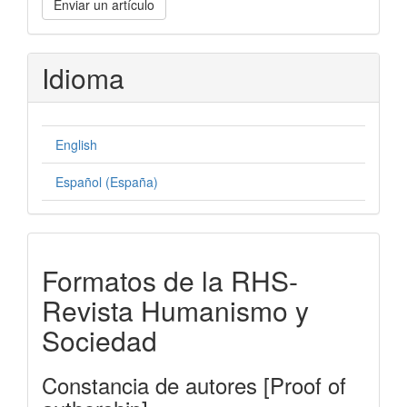
Enviar un artículo
un
artículo
Idioma
English
Español (España)
formatos-
Formatos de la RHS-
rhs
Revista Humanismo y
Sociedad
Constancia de autores [Proof of