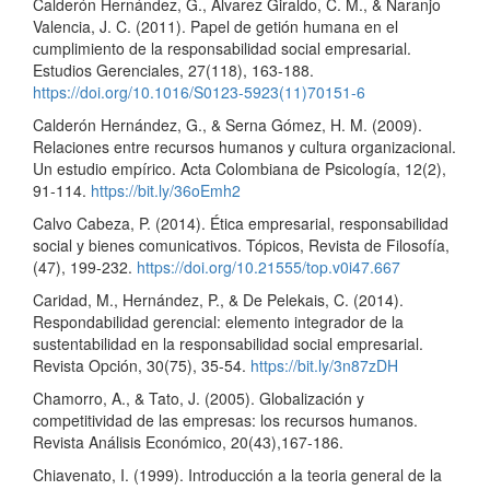
Calderón Hernández, G., Álvarez Giraldo, C. M., & Naranjo
Valencia, J. C. (2011). Papel de getión humana en el
cumplimiento de la responsabilidad social empresarial.
Estudios Gerenciales, 27(118), 163-188.
https://doi.org/10.1016/S0123-5923(11)70151-6
Calderón Hernández, G., & Serna Gómez, H. M. (2009).
Relaciones entre recursos humanos y cultura organizacional.
Un estudio empírico. Acta Colombiana de Psicología, 12(2),
91-114.
https://bit.ly/36oEmh2
Calvo Cabeza, P. (2014). Ética empresarial, responsabilidad
social y bienes comunicativos. Tópicos, Revista de Filosofía,
(47), 199-232.
https://doi.org/10.21555/top.v0i47.667
Caridad, M., Hernández, P., & De Pelekais, C. (2014).
Respondabilidad gerencial: elemento integrador de la
sustentabilidad en la responsabilidad social empresarial.
Revista Opción, 30(75), 35-54.
https://bit.ly/3n87zDH
Chamorro, A., & Tato, J. (2005). Globalización y
competitividad de las empresas: los recursos humanos.
Revista Análisis Económico, 20(43),167-186.
Chiavenato, I. (1999). Introducción a la teoria general de la