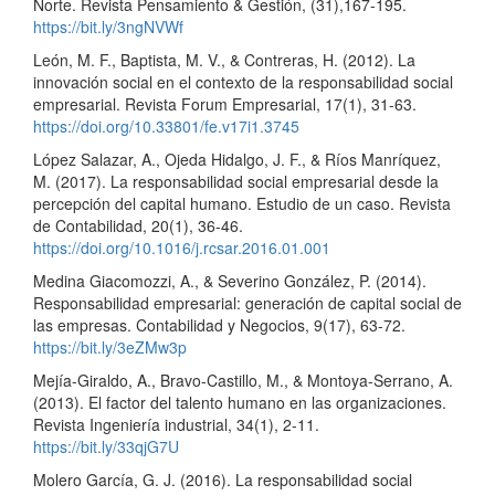
Norte. Revista Pensamiento & Gestión, (31),167-195.
https://bit.ly/3ngNVWf
León, M. F., Baptista, M. V., & Contreras, H. (2012). La
innovación social en el contexto de la responsabilidad social
empresarial. Revista Forum Empresarial, 17(1), 31-63.
https://doi.org/10.33801/fe.v17i1.3745
López Salazar, A., Ojeda Hidalgo, J. F., & Ríos Manríquez,
M. (2017). La responsabilidad social empresarial desde la
percepción del capital humano. Estudio de un caso. Revista
de Contabilidad, 20(1), 36-46.
https://doi.org/10.1016/j.rcsar.2016.01.001
Medina Giacomozzi, A., & Severino González, P. (2014).
Responsabilidad empresarial: generación de capital social de
las empresas. Contabilidad y Negocios, 9(17), 63-72.
https://bit.ly/3eZMw3p
Mejía-Giraldo, A., Bravo-Castillo, M., & Montoya-Serrano, A.
(2013). El factor del talento humano en las organizaciones.
Revista Ingeniería industrial, 34(1), 2-11.
https://bit.ly/33qjG7U
Molero García, G. J. (2016). La responsabilidad social