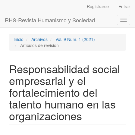
Navegación
Registrarse
Entrar
principal
Contenido
RHS-Revista Humanismo y Sociedad
Toggl
principal
naviga
Barra
lateral
Inicio
Archivos
Vol. 9 Núm. 1 (2021)
Artículos de revisión
Responsabilidad social
empresarial y el
fortalecimiento del
talento humano en las
organizaciones