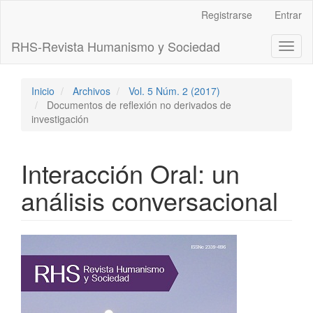
Navegación
Registrarse
Entrar
principal
Contenido
RHS-Revista Humanismo y Sociedad
Toggl
principal
naviga
Barra
lateral
Inicio
Archivos
Vol. 5 Núm. 2 (2017)
Documentos de reflexión no derivados de
investigación
Interacción Oral: un
análisis conversacional
Barra
lateral
del