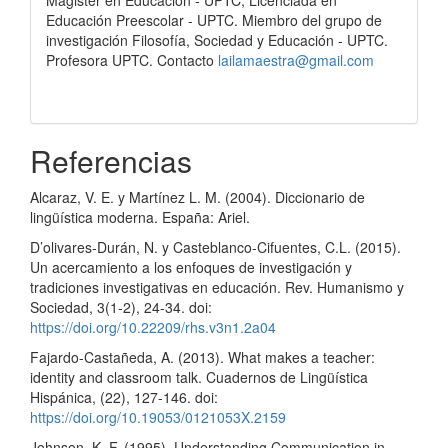
Magister en Educación - UPTC; Licenciada en
Educación Preescolar - UPTC. Miembro del grupo de
investigación Filosofía, Sociedad y Educación - UPTC.
Profesora UPTC. Contacto
lailamaestra@gmail.com
Referencias
Alcaraz, V. E. y Martínez L. M. (2004). Diccionario de
lingüística moderna. España: Ariel.
D’olivares-Durán, N. y Casteblanco-Cifuentes, C.L. (2015).
Un acercamiento a los enfoques de investigación y
tradiciones investigativas en educación. Rev. Humanismo y
Sociedad, 3(1-2), 24-34. doi:
https://doi.org/10.22209/rhs.v3n1.2a04
Fajardo-Castañeda, A. (2013). What makes a teacher:
identity and classroom talk. Cuadernos de Lingüística
Hispánica, (22), 127-146. doi:
https://doi.org/10.19053/0121053X.2159
Johnson, K. F. (1995). Understanding Communication in