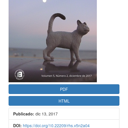
artículo
PDF
HTML
Publicado:
dic 13, 2017
DOI:
https://doi.org/10.22209/rhs.v5n2a04