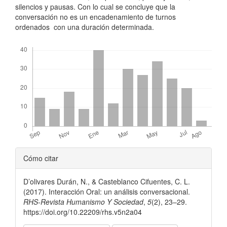
silencios y pausas. Con lo cual se concluye que la
conversación no es un encadenamiento de turnos
ordenados con una duración determinada.
Descargas
Detalles
Cómo citar
del
D’olivares Durán, N., & Casteblanco Cifuentes, C. L.
artículo
(2017). Interacción Oral: un análisis conversacional.
RHS-Revista Humanismo Y Sociedad
,
5
(2), 23–29.
https://doi.org/10.22209/rhs.v5n2a04