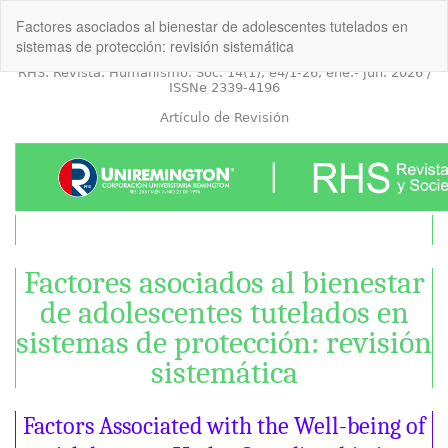
Volver
Factores asociados al bienestar de adolescentes tutelados en
a
sistemas de protección: revisión sistemática
los
detalles
del
artículo