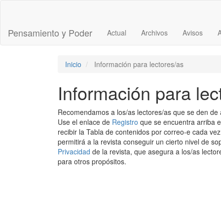
Navegación
principal
Contenido
Pensamiento y Poder
Actual
Archivos
Avisos
principal
Barra
lateral
Inicio
Información para lectores/as
Información para lec
Recomendamos a los/as lectores/as que se den de alta
Use el enlace de
Registro
que se encuentra arriba en 
recibir la Tabla de contenidos por correo-e cada ve
permitirá a la revista conseguir un cierto nivel de s
Privacidad
de la revista, que asegura a los/as lect
para otros propósitos.