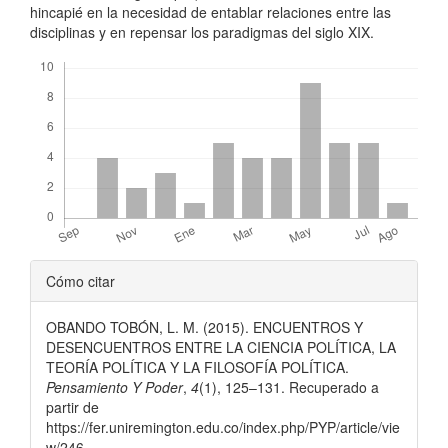
hincapié en la necesidad de entablar relaciones entre las
disciplinas y en repensar los paradigmas del siglo XIX.
Descargas
Detalles
Cómo citar
del
OBANDO TOBÓN, L. M. (2015). ENCUENTROS Y
artículo
DESENCUENTROS ENTRE LA CIENCIA POLÍTICA, LA
TEORÍA POLÍTICA Y LA FILOSOFÍA POLÍTICA.
Pensamiento Y Poder
,
4
(1), 125–131. Recuperado a
partir de
https://fer.uniremington.edu.co/index.php/PYP/article/vie
w/246