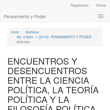
Navegación
Registrarse
Entrar
principal
Contenido
Pensamiento y Poder
Toggl
principal
naviga
Barra
lateral
Inicio
Archivos
Vol. 4 Núm. 1 (2015): PENSAMIENTO Y PODER
Artículos
ENCUENTROS Y
DESENCUENTROS
ENTRE LA CIENCIA
POLÍTICA, LA TEORÍA
POLÍTICA Y LA
FILOSOFÍA POLÍTICA