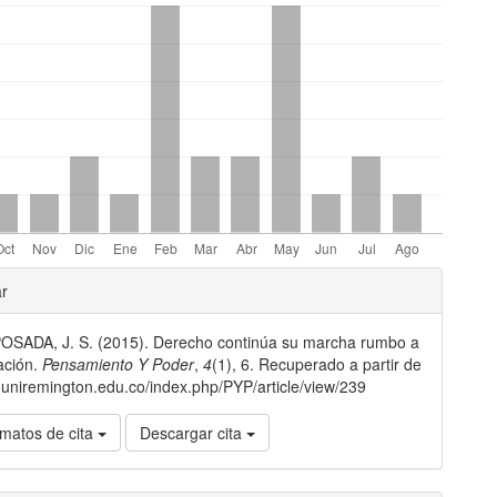
les
ar
SADA, J. S. (2015). Derecho continúa su marcha rumbo a
lo
tación.
Pensamiento Y Poder
,
4
(1), 6. Recuperado a partir de
er.uniremington.edu.co/index.php/PYP/article/view/239
matos de cita
Descargar cita