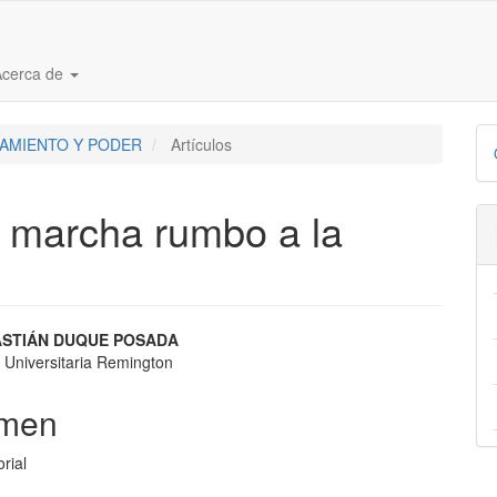
Acerca de
D
ENSAMIENTO Y PODER
Artículos
p
 marcha rumbo a la
nido
ASTIÁN DUQUE POSADA
 Universitaria Remington
pal
men
lo
orial