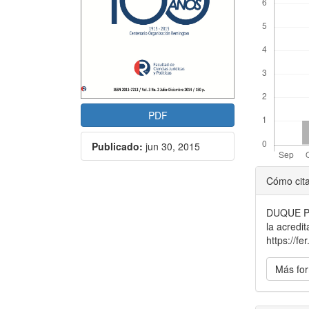
PDF
Publicado:
jun 30, 2015
Detal
Cómo cit
del
DUQUE PO
artícu
la acredi
https://f
Más for