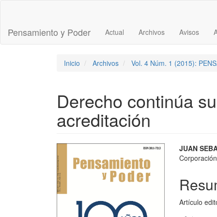
Navegación
principal
Contenido
Pensamiento y Poder
Actual
Archivos
Avisos
principal
Barra
lateral
Inicio
Archivos
Vol. 4 Núm. 1 (2015): P
Derecho continúa su
acreditación
Barra
Conte
JUAN SEB
Corporación
lateral
princi
del
del
Resu
artículo
artícu
Artículo edit
Descargas