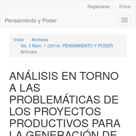
Navegación
Registrarse
Entrar
principal
Contenido
Pensamiento y Poder
Toggl
principal
naviga
Barra
lateral
Inicio
Archivos
Vol. 3 Núm. 1 (2014): PENSAMIENTO Y PODER
Artículos
ANÁLISIS EN TORNO
A LAS
PROBLEMÁTICAS DE
LOS PROYECTOS
PRODUCTIVOS PARA
LA GENERACIÓN DE