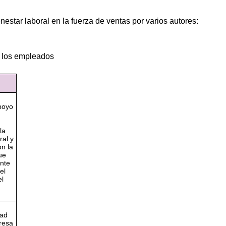
estar laboral en la fuerza de ventas por varios autores:
de los empleados
poyo
la
ral y
on la
ue
nte
el
el
dad
resa