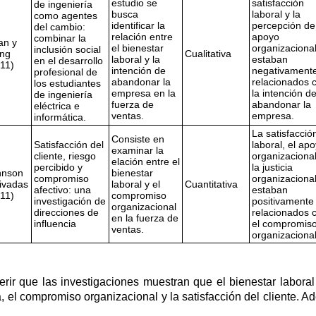
estudio se
satisfacción
de ingeniería
busca
laboral y la
como agentes
identificar la
percepción de
del cambio:
relación entre
apoyo
combinar la
an y
el bienestar
organizaciona
inclusión social
ng
Cualitativa
laboral y la
estaban
en el desarrollo
11)
intención de
negativament
profesional de
abandonar la
relacionados 
los estudiantes
empresa en la
la intención d
de ingeniería
fuerza de
abandonar la
eléctrica e
ventas.
empresa.
informática.
La satisfacció
Consiste en
Satisfacción del
laboral, el ap
examinar la
cliente, riesgo
organizacional
elación entre el
percibido y
la justicia
hnson
bienestar
compromiso
organizaciona
ivadas
laboral y el
Cuantitativa
afectivo: una
estaban
11)
compromiso
investigación de
positivamente
organizacional
direcciones de
relacionados 
en la fuerza de
influencia
el compromis
ventas.
organizacional
ferir que las investigaciones muestran que el bienestar labor
l compromiso organizacional y la satisfacción del cliente. Adem