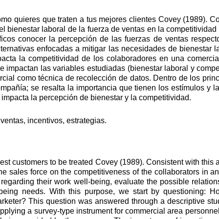
o quieres que traten a tus mejores clientes Covey (1989). Co
 del bienestar laboral de la fuerza de ventas en la competitivi
ficos conocer la percepción de las fuerzas de ventas respecto 
 alternativas enfocadas a mitigar las necesidades de bienestar 
pacta la competitividad de los colaboradores en una comercial
e impactan las variables estudiadas (bienestar laboral y competi
rcial como técnica de recolección de datos. Dentro de los prin
ompañía; se resalta la importancia que tienen los estímulos y 
 impacta la percepción de bienestar y la competitividad.
ventas, incentivos, estrategias.
st customers to be treated Covey (1989). Consistent with this ap
e sales force on the competitiveness of the collaborators in an 
s regarding their work well-being, evaluate the possible relat
-being needs. With this purpose, we start by questioning: H
arketer? This question was answered through a descriptive study
pplying a survey-type instrument for commercial area personnel