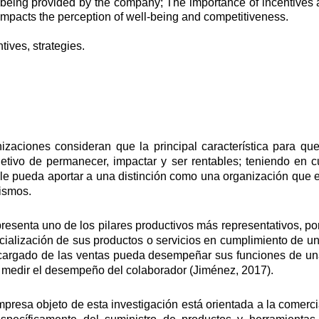
-being provided by the company; The importance of incentives a
n impacts the perception of well-being and competitiveness.
tives, strategies.
izaciones consideran que la principal característica para q
etivo de permanecer, impactar y ser rentables; teniendo en c
le pueda aportar a una distinción como una organización que e
ismos.
resenta uno de los pilares productivos más representativos, por
cialización de sus productos o servicios en cumplimiento de un
ncargado de las ventas pueda desempeñar sus funciones de un
n medir el desempeño del colaborador (Jiménez, 2017).
presa objeto de esta investigación está orientada a la comerci