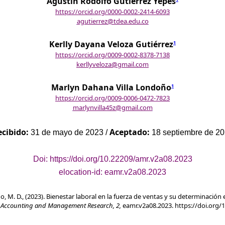
Agustín Rodolfo Gutiérrez Yepes
https://orcid.org/0000-0002-2414-6093
agutierrez@tdea.edu.co
Kerlly Dayana Veloza Gutiérrez
1
https://orcid.org/0009-0002-8378-7138
kerllyveloza@gmail.com
Marlyn Dahana Villa Londoño
1
https://orcid.org/0009-0006-0472-7823
marlynvilla45z@gmail.com
ecibido:
Aceptado:
31 de mayo de 2023 /
18 septiembre de 2
Doi: https://doi.org/10.22209/amr.v2a08.2023
elocation-id: eamr.v2a08.2023
o, M. D.,
(2023). Bienestar laboral en la fuerza de ventas y su determinación
.
Accounting and Management Research, 2,
eamr.v2a08.2023. https://doi.org/