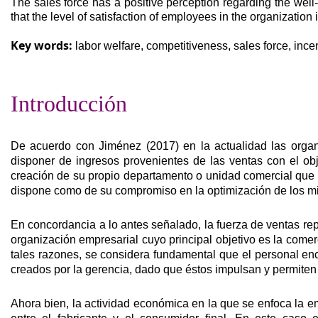
The sales force has a positive perception regarding the well
that the level of satisfaction of employees in the organizatio
Key
words:
labor welfare, competitiveness, sales force, incen
Introducción
De acuerdo con Jiménez (2017) en la actualidad las organ
disponer de ingresos provenientes de las ventas con el obj
creación de su propio departamento o unidad comercial que 
dispone como de su compromiso en la optimización de los m
En concordancia a lo antes señalado, la fuerza de ventas rep
organización empresarial cuyo principal objetivo es la comer
tales razones, se considera fundamental que el personal e
creados por la gerencia, dado que éstos impulsan y permite
Ahora bien, la actividad económica en la que se enfoca la em