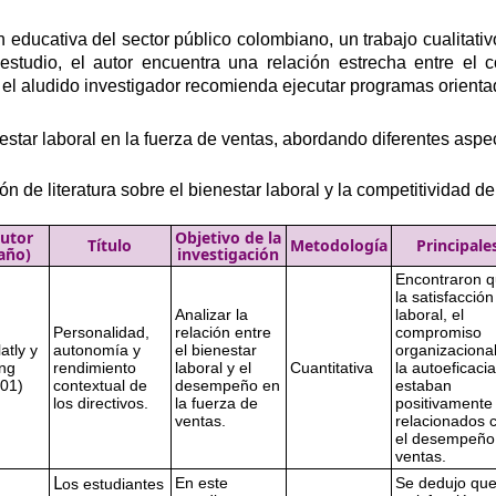
n educativa del sector público colombiano, un trabajo cualitativ
 estudio, el autor encuentra una relación estrecha entre el
l aludido investigador recomienda ejecutar programas orientado
estar laboral en la fuerza de ventas, abordando diferentes aspe
n de literatura sobre el bienestar laboral y la competitividad 
utor
Objetivo de la
Título
Metodología
Principale
año)
investigación
Encontraron 
la satisfacción
Analizar la
laboral, el
Personalidad,
relación entre
compromiso
atly y
autonomía y
el bienestar
organizacional
ing
rendimiento
laboral y el
Cuantitativa
la autoeficacia
01)
contextual de
desempeño en
estaban
los directivos.
la fuerza de
positivamente
ventas.
relacionados 
el desempeño
ventas.
L
En este
Se dedujo que
os estudiantes