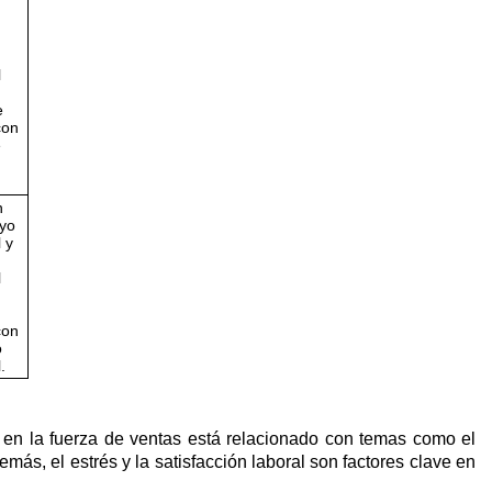
l
e
con
e
n
oyo
 y
l
con
o
.
al en la fuerza de ventas está relacionado con temas como el
ás, el estrés y la satisfacción laboral son factores clave en