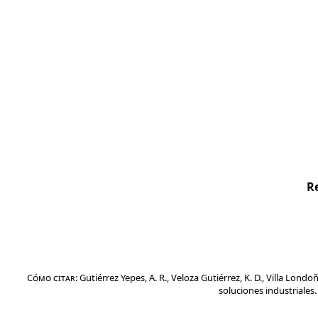
R
Cómo
citar:
Gutiérrez
Yepes, A. R., Veloza Gutiérrez, K. D., Villa Londoñ
soluciones industriales