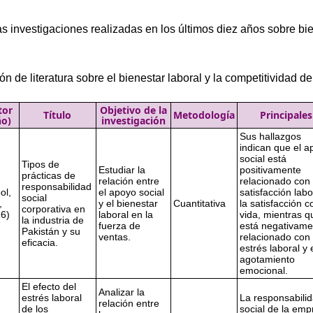
s investigaciones realizadas en los últimos diez años sobre bien
ón de literatura sobre el bienestar laboral y la competitividad 
tor
Objetivo de la
Título
Metodología
Principales
ño)
investigación
Sus hallazgos
indican que el a
social está
Tipos de
Estudiar la
positivamente
prácticas de
relación entre
relacionado con 
responsabilidad
ol,
el apoyo social
satisfacción labo
social
,
y el bienestar
Cuantitativa
la satisfacción c
corporativa en
6)
laboral en la
vida, mientras q
la industria de
fuerza de
está negativame
Pakistán y su
ventas.
relacionado con 
eficacia.
estrés laboral y 
agotamiento
emocional.
El efecto del
Analizar la
estrés laboral
La responsabili
relación entre
de los
social de la emp