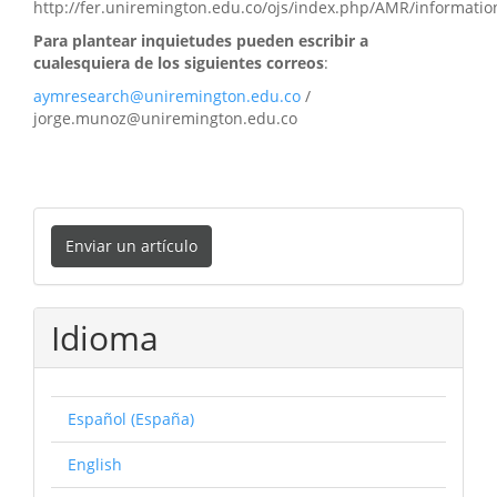
http://fer.uniremington.edu.co/ojs/index.php/AMR/informatio
Para plantear inquietudes pueden escribir a
cualesquiera de los siguientes correos
:
aymresearch@uniremington.edu.co
/
jorge.munoz@uniremington.edu.co
Enviar
Enviar un artículo
un
artículo
Idioma
Español (España)
English