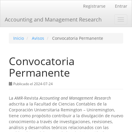
Navegación
Registrarse
Entrar
principal
Contenido
Accounting and Management Research
Toggl
principal
navig
Barra
lateral
Inicio
Avisos
Convocatoria Permanente
Convocatoria
Permanente
Publicado el 2024-07-24
La
AMR
-Revista
Accounting and Management Research
adscrita a la Facultad de Ciencias Contables de la
Corporación Universitaria Remington – Uniremington,
tiene como propósito contribuir a la divulgación de nuevo
conocimiento a través de investigaciones, revisiones,
análisis y desarrollos teóricos relacionados con las