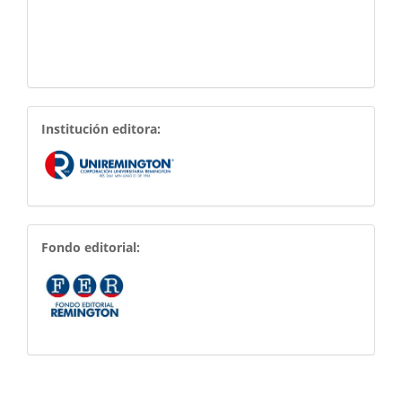
Institución
Institución editora:
patrocinadora
Fondo
Fondo editorial:
Editorial