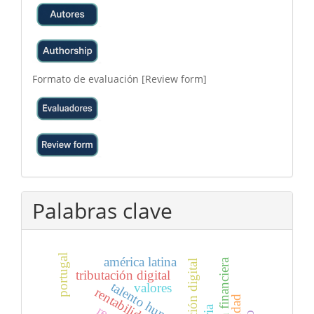
Formato de evaluación [Review form]
Palabras clave
portugal
américa latina
gestión financiera
tributación digital
talento humano
valores
rentabilidad