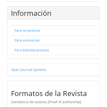
Información
Para lectores/as
Para autores/as
Para bibliotecarios/as
Desarrollado
Open Journal Systems
por
formatos-
Formatos de la Revista
ARM
Constancia de autores [Proof of authorship]