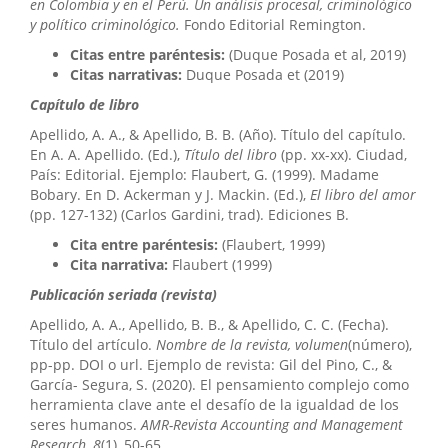
en Colombia y en el Perú. Un análisis procesal, criminológico
y político criminológico.
Fondo Editorial Remington.
Citas entre paréntesis:
(Duque Posada et al, 2019)
Citas narrativas:
Duque Posada et (2019)
Capítulo de libro
Apellido, A. A., & Apellido, B. B. (Año). Título del capítulo.
En A. A. Apellido. (Ed.),
Título del libro
(pp. xx-xx). Ciudad,
País: Editorial. Ejemplo: Flaubert, G. (1999). Madame
Bobary. En D. Ackerman y J. Mackin. (Ed.),
El libro del amor
(pp. 127-132) (Carlos Gardini, trad). Ediciones B.
Cita entre paréntesis:
(Flaubert, 1999)
Cita narrativa:
Flaubert (1999)
Publicación seriada (revista)
Apellido, A. A., Apellido, B. B., & Apellido, C. C. (Fecha).
Título del artículo.
Nombre de la revista, volumen
(número),
pp-pp. DOI o url. Ejemplo de revista: Gil del Pino, C., &
García- Segura, S. (2020). El pensamiento complejo como
herramienta clave ante el desafío de la igualdad de los
seres humanos.
AMR-Revista Accounting and Management
Research, 8
(1), 50-65.