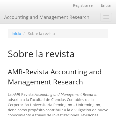
Navegación
Registrarse
Entrar
principal
Contenido
Accounting and Management Research
Toggl
principal
navig
Barra
lateral
Inicio
Sobre la revista
Sobre la revista
AMR-Revista Accounting and
Management Research
La
AMR
-Revista
Accounting and Management Research
adscrita a la Facultad de Ciencias Contables de la
Corporación Universitaria Remington – Uniremington,
tiene como propósito contribuir a la divulgación de nuevo
conocimiento a través de investigaciones, revisiones,