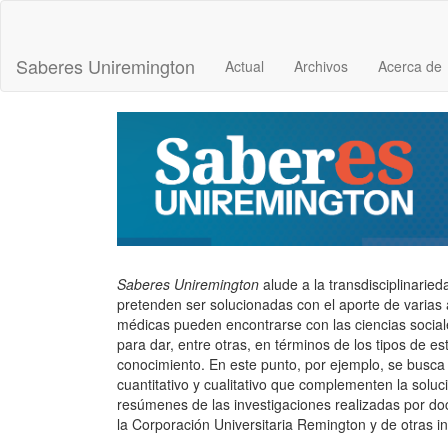
Navegación
principal
Contenido
Saberes Uniremington
Actual
Archivos
Acerca de
principal
Barra
lateral
Saberes Uniremington
alude a la transdisciplinarie
pretenden ser solucionadas con el aporte de varias 
médicas pueden encontrarse con las ciencias sociale
para dar, entre otras, en términos de los tipos de 
conocimiento. En este punto, por ejemplo, se busca
cuantitativo y cualitativo que complementen la solu
resúmenes de las investigaciones realizadas por do
la Corporación Universitaria Remington y de otras i