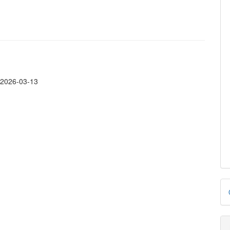
:
2026-03-13
D
p