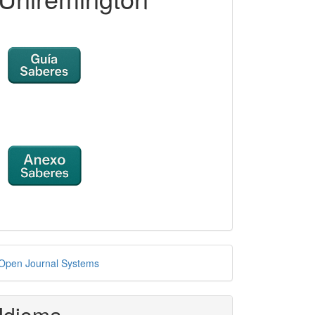
esarrollado
Open Journal Systems
or
Idioma