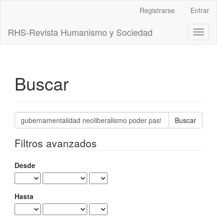
Navegación
Registrarse
Entrar
principal
Contenido
RHS-Revista Humanismo y Sociedad
Toggl
principal
naviga
Barra
lateral
Buscar
Buscar
artículos
por
Filtros avanzados
Desde
Hasta