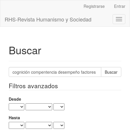
Navegación
Registrarse
Entrar
principal
Contenido
RHS-Revista Humanismo y Sociedad
Toggl
principal
naviga
Barra
lateral
Buscar
Buscar
artículos
por
Filtros avanzados
Desde
Hasta