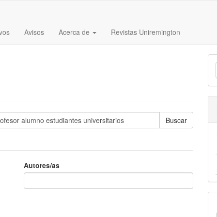
vos
Avisos
Acerca de
Revistas Uniremington
E
u
a
Autores/as