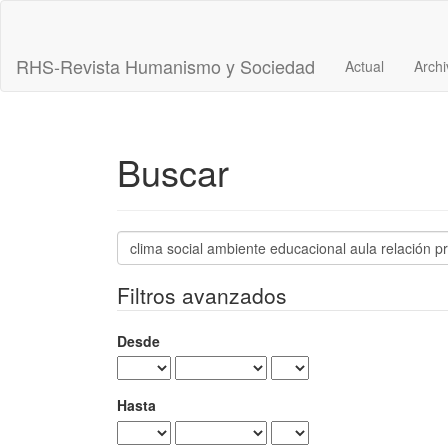
Navegación
principal
Contenido
RHS-Revista Humanismo y Sociedad
Actual
Archi
principal
Barra
lateral
Buscar
Buscar
artículos
por
Filtros avanzados
Desde
Hasta