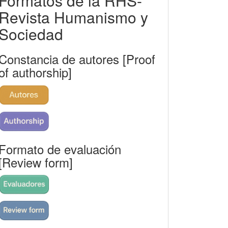
Formatos de la RHS-
rhs
Revista Humanismo y
Sociedad
Constancia de autores [Proof
of authorship]
Formato de evaluación
[Review form]