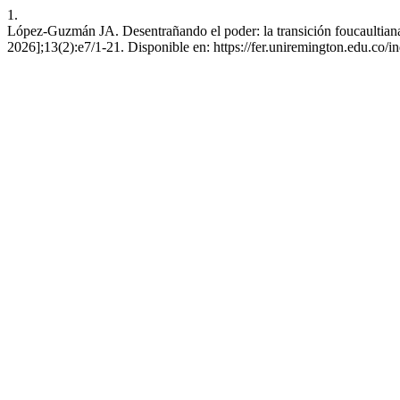
1.
López-Guzmán JA. Desentrañando el poder: la transición foucaultiana 
2026];13(2):e7/1-21. Disponible en: https://fer.uniremington.edu.co/