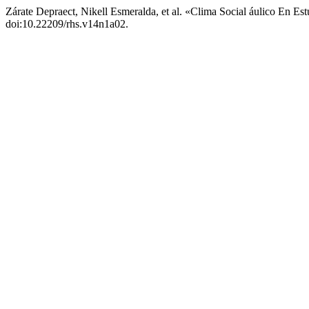
Zárate Depraect, Nikell Esmeralda, et al. «Clima Social áulico En Es
doi:10.22209/rhs.v14n1a02.