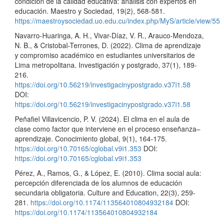
condición de la calidad educativa: análisis con expertos en
educación. Maestro y Sociedad, 19(2), 568-581.
https://maestroysociedad.uo.edu.cu/index.php/MyS/article/view/5
Navarro-Huaringa, A. H., Vivar-Díaz, V. R., Arauco-Mendoza,
N. B., & Cristobal-Terrones, D. (2022). Clima de aprendizaje
y compromiso académico en estudiantes universitarios de
Lima metropolitana. Investigación y postgrado, 37(1), 189-
216.
https://doi.org/10.56219/investigacinypostgrado.v37i1.58
DOI:
https://doi.org/10.56219/investigacinypostgrado.v37i1.58
Peñafiel Villavicencio, P. V. (2024). El clima en el aula de
clase como factor que interviene en el proceso enseñanza–
aprendizaje. Conocimiento global, 9(1), 164-175.
https://doi.org/10.70165/cglobal.v9i1.353
DOI:
https://doi.org/10.70165/cglobal.v9i1.353
Pérez, A., Ramos, G., & López, E. (2010). Clima social aula:
percepción diferenciada de los alumnos de educación
secundaria obligatoria. Culture and Education, 22(3), 259-
281.
https://doi.org/10.1174/113564010804932184
DOI:
https://doi.org/10.1174/113564010804932184