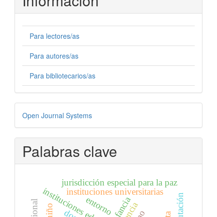
Información
Para lectores/as
Para autores/as
Para bibliotecarios/as
Desarrollado
Open Journal Systems
por
Palabras clave
jurisdicción especial para la paz
instituciones educativas
instituciones universitarias
entorno
infancia
agencia