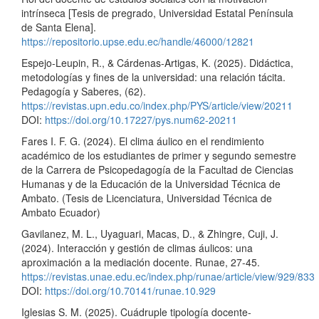
intrínseca [Tesis de pregrado, Universidad Estatal Península
de Santa Elena].
https://repositorio.upse.edu.ec/handle/46000/12821
Espejo-Leupin, R., & Cárdenas-Artigas, K. (2025). Didáctica,
metodologías y fines de la universidad: una relación tácita.
Pedagogía y Saberes, (62).
https://revistas.upn.edu.co/index.php/PYS/article/view/20211
DOI:
https://doi.org/10.17227/pys.num62-20211
Fares I. F. G. (2024). El clima áulico en el rendimiento
académico de los estudiantes de primer y segundo semestre
de la Carrera de Psicopedagogía de la Facultad de Ciencias
Humanas y de la Educación de la Universidad Técnica de
Ambato. (Tesis de Licenciatura, Universidad Técnica de
Ambato Ecuador)
Gavilanez, M. L., Uyaguari, Macas, D., & Zhingre, Cuji, J.
(2024). Interacción y gestión de climas áulicos: una
aproximación a la mediación docente. Runae, 27-45.
https://revistas.unae.edu.ec/index.php/runae/article/view/929/833
DOI:
https://doi.org/10.70141/runae.10.929
Iglesias S. M. (2025). Cuádruple tipología docente-