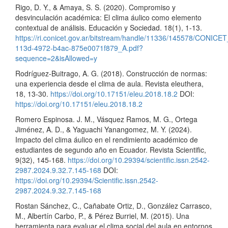
Rigo, D. Y., & Amaya, S. S. (2020). Compromiso y
desvinculación académica: El clima áulico como elemento
contextual de análisis. Educación y Sociedad. 18(1), 1-13.
https://ri.conicet.gov.ar/bitstream/handle/11336/145578/CONICET
113d-4972-b4ac-875e0071f879_A.pdf?
sequence=2&isAllowed=y
Rodríguez-Buitrago, A. G. (2018). Construcción de normas:
una experiencia desde el clima de aula. Revista eleuthera,
18, 13-30.
https://doi.org/10.17151/eleu.2018.18.2
DOI:
https://doi.org/10.17151/eleu.2018.18.2
Romero Espinosa. J. M., Vásquez Ramos, M. G., Ortega
Jiménez, A. D., & Yaguachi Yanangomez, M. Y. (2024).
Impacto del clima áulico en el rendimiento académico de
estudiantes de segundo año en Ecuador. Revista Scientific,
9(32), 145-168.
https://doi.org/10.29394/scientific.issn.2542-
2987.2024.9.32.7.145-168
DOI:
https://doi.org/10.29394/Scientific.issn.2542-
2987.2024.9.32.7.145-168
Rostan Sánchez, C., Cañabate Ortiz, D., González Carrasco,
M., Albertín Carbo, P., & Pérez Burriel, M. (2015). Una
herramienta para evaluar el clima social del aula en entornos