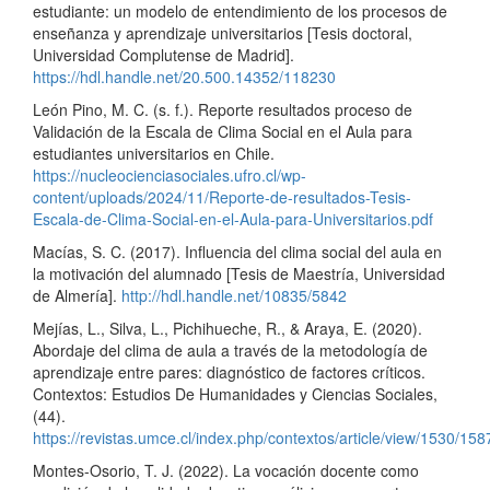
estudiante: un modelo de entendimiento de los procesos de
enseñanza y aprendizaje universitarios [Tesis doctoral,
Universidad Complutense de Madrid].
https://hdl.handle.net/20.500.14352/118230
León Pino, M. C. (s. f.). Reporte resultados proceso de
Validación de la Escala de Clima Social en el Aula para
estudiantes universitarios en Chile.
https://nucleocienciasociales.ufro.cl/wp-
content/uploads/2024/11/Reporte-de-resultados-Tesis-
Escala-de-Clima-Social-en-el-Aula-para-Universitarios.pdf
Macías, S. C. (2017). Influencia del clima social del aula en
la motivación del alumnado [Tesis de Maestría, Universidad
de Almería].
http://hdl.handle.net/10835/5842
Mejías, L., Silva, L., Pichihueche, R., & Araya, E. (2020).
Abordaje del clima de aula a través de la metodología de
aprendizaje entre pares: diagnóstico de factores críticos.
Contextos: Estudios De Humanidades y Ciencias Sociales,
(44).
https://revistas.umce.cl/index.php/contextos/article/view/1530/158
Montes-Osorio, T. J. (2022). La vocación docente como