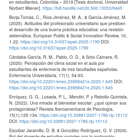
en estudiantes, Colombia – 2019 [Tesis doctoral, Universidad
Norbert Wiener].
https://hdl.handle.net/20.500.13053/8445
Borja-Tomás, C., Ríos-Jiménez, M. A., & García-Jiménez, M.
(2025). Actitudes del profesorado universitario que predicen
el desarrollo de una buena práctica educativa: una revisión
sistemática. European Public & Social Innovation Review, 10,
1-22.
https://doi.org/10.31637/epsir-2025-1799
DOI:
https://doi.org/10.31637/epsir-2025-1799
Cárdaba-García, R. M., Pablo, O. D., & Soto-Cámara, R.
(2020). Percepción del clima social en el aula por
estudiantes de enfermería de tres facultades españolas.
Enfermería Universitaria, 17(1), 54-63.
https://doi.org/10.22201/eneo.23958421e.2020.1.645
DOI:
https://doi.org/10.22201/eneo.23958421e.2020.1.645
Enríquez, G. G., Losada, P. L., Mendiri, P. y Rebollo-Quintela,
N. (2022). Una mirada al bienestar escolar: ¿qué opinan sus
protagonistas? Revista Iberoamericana de Psicología,
15(1),125-134.
https://doi.org/10.33881/2027-1786.rip.15112
DOI:
https://doi.org/10.33881/2027-1786.rip.15112
Escobar Jaramillo, D. B. & González Rodríguez, G. V. (2024).
Rol del docente de estudios sociales con la motivación