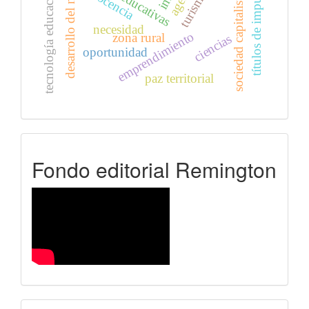
títulos de imputación
tecnología educacional
desarrollo del niño
docencia
turismo
sociedad capitalista
necesidad
emprendimiento
zona rural
ciencias
oportunidad
paz territorial
FER
Fondo editorial Remington