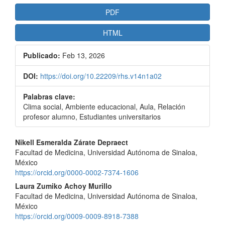
PDF
HTML
Publicado:
Feb 13, 2026
DOI:
https://doi.org/10.22209/rhs.v14n1a02
Palabras clave:
Clima social, Ambiente educacional, Aula, Relación
profesor alumno, Estudiantes universitarios
Contenido
Nikell Esmeralda Zárate Depraect
Facultad de Medicina, Universidad Autónoma de Sinaloa,
principal
México
del
https://orcid.org/0000-0002-7374-1606
Laura Zumiko Achoy Murillo
artículo
Facultad de Medicina, Universidad Autónoma de Sinaloa,
México
https://orcid.org/0009-0009-8918-7388