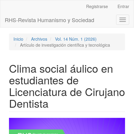
Navegación
Registrarse
Entrar
principal
Contenido
RHS-Revista Humanismo y Sociedad
Toggl
principal
naviga
Barra
lateral
Inicio
Archivos
Vol. 14 Núm. 1 (2026)
Artículo de investigación científica y tecnológica
Clima social áulico en
estudiantes de
Licenciatura de Cirujano
Dentista
Barra
lateral