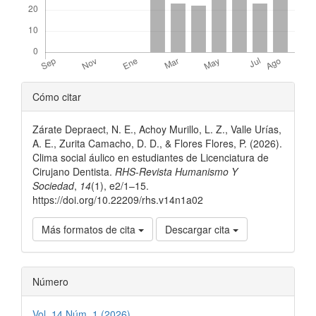
Detalles
Cómo citar
del
Zárate Depraect, N. E., Achoy Murillo, L. Z., Valle Urías,
artículo
A. E., Zurita Camacho, D. D., & Flores Flores, P. (2026).
Clima social áulico en estudiantes de Licenciatura de
Cirujano Dentista.
RHS-Revista Humanismo Y
Sociedad
,
14
(1), e2/1–15.
https://doi.org/10.22209/rhs.v14n1a02
Más formatos de cita
Descargar cita
Número
Vol. 14 Núm. 1 (2026)