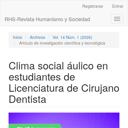
Navegación
Registrarse
Entrar
principal
Contenido
RHS-Revista Humanismo y Sociedad
Toggl
principal
naviga
Barra
lateral
Inicio
Archivos
Vol. 14 Núm. 1 (2026)
Artículo de investigación científica y tecnológica
Clima social áulico en
estudiantes de
Licenciatura de Cirujano
Dentista
Barra
lateral