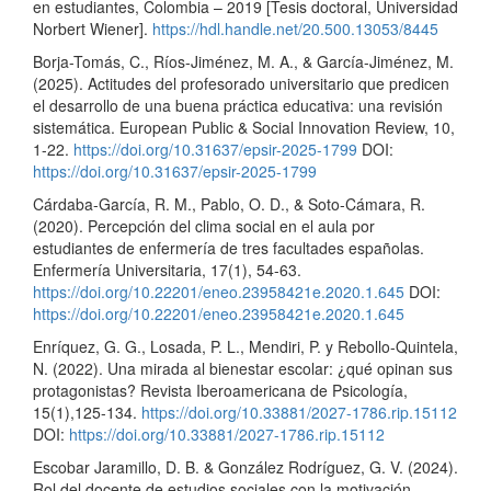
en estudiantes, Colombia – 2019 [Tesis doctoral, Universidad
Norbert Wiener].
https://hdl.handle.net/20.500.13053/8445
Borja-Tomás, C., Ríos-Jiménez, M. A., & García-Jiménez, M.
(2025). Actitudes del profesorado universitario que predicen
el desarrollo de una buena práctica educativa: una revisión
sistemática. European Public & Social Innovation Review, 10,
1-22.
https://doi.org/10.31637/epsir-2025-1799
DOI:
https://doi.org/10.31637/epsir-2025-1799
Cárdaba-García, R. M., Pablo, O. D., & Soto-Cámara, R.
(2020). Percepción del clima social en el aula por
estudiantes de enfermería de tres facultades españolas.
Enfermería Universitaria, 17(1), 54-63.
https://doi.org/10.22201/eneo.23958421e.2020.1.645
DOI:
https://doi.org/10.22201/eneo.23958421e.2020.1.645
Enríquez, G. G., Losada, P. L., Mendiri, P. y Rebollo-Quintela,
N. (2022). Una mirada al bienestar escolar: ¿qué opinan sus
protagonistas? Revista Iberoamericana de Psicología,
15(1),125-134.
https://doi.org/10.33881/2027-1786.rip.15112
DOI:
https://doi.org/10.33881/2027-1786.rip.15112
Escobar Jaramillo, D. B. & González Rodríguez, G. V. (2024).
Rol del docente de estudios sociales con la motivación