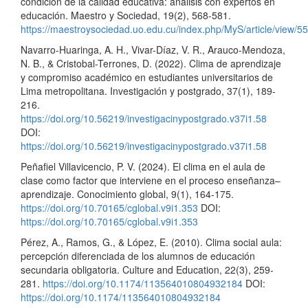
condición de la calidad educativa: análisis con expertos en
educación. Maestro y Sociedad, 19(2), 568-581.
https://maestroysociedad.uo.edu.cu/index.php/MyS/article/view/5
Navarro-Huaringa, A. H., Vivar-Díaz, V. R., Arauco-Mendoza,
N. B., & Cristobal-Terrones, D. (2022). Clima de aprendizaje
y compromiso académico en estudiantes universitarios de
Lima metropolitana. Investigación y postgrado, 37(1), 189-
216.
https://doi.org/10.56219/investigacinypostgrado.v37i1.58
DOI:
https://doi.org/10.56219/investigacinypostgrado.v37i1.58
Peñafiel Villavicencio, P. V. (2024). El clima en el aula de
clase como factor que interviene en el proceso enseñanza–
aprendizaje. Conocimiento global, 9(1), 164-175.
https://doi.org/10.70165/cglobal.v9i1.353
DOI:
https://doi.org/10.70165/cglobal.v9i1.353
Pérez, A., Ramos, G., & López, E. (2010). Clima social aula:
percepción diferenciada de los alumnos de educación
secundaria obligatoria. Culture and Education, 22(3), 259-
281.
https://doi.org/10.1174/113564010804932184
DOI:
https://doi.org/10.1174/113564010804932184