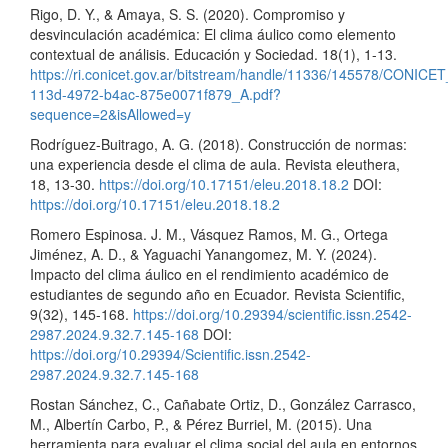
Rigo, D. Y., & Amaya, S. S. (2020). Compromiso y
desvinculación académica: El clima áulico como elemento
contextual de análisis. Educación y Sociedad. 18(1), 1-13.
https://ri.conicet.gov.ar/bitstream/handle/11336/145578/CONICET
113d-4972-b4ac-875e0071f879_A.pdf?
sequence=2&isAllowed=y
Rodríguez-Buitrago, A. G. (2018). Construcción de normas:
una experiencia desde el clima de aula. Revista eleuthera,
18, 13-30.
https://doi.org/10.17151/eleu.2018.18.2
DOI:
https://doi.org/10.17151/eleu.2018.18.2
Romero Espinosa. J. M., Vásquez Ramos, M. G., Ortega
Jiménez, A. D., & Yaguachi Yanangomez, M. Y. (2024).
Impacto del clima áulico en el rendimiento académico de
estudiantes de segundo año en Ecuador. Revista Scientific,
9(32), 145-168.
https://doi.org/10.29394/scientific.issn.2542-
2987.2024.9.32.7.145-168
DOI:
https://doi.org/10.29394/Scientific.issn.2542-
2987.2024.9.32.7.145-168
Rostan Sánchez, C., Cañabate Ortiz, D., González Carrasco,
M., Albertín Carbo, P., & Pérez Burriel, M. (2015). Una
herramienta para evaluar el clima social del aula en entornos