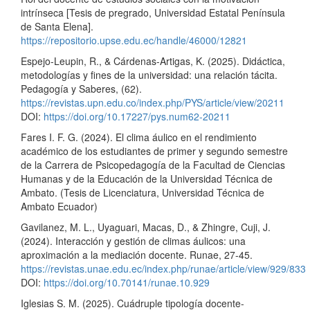
intrínseca [Tesis de pregrado, Universidad Estatal Península
de Santa Elena].
https://repositorio.upse.edu.ec/handle/46000/12821
Espejo-Leupin, R., & Cárdenas-Artigas, K. (2025). Didáctica,
metodologías y fines de la universidad: una relación tácita.
Pedagogía y Saberes, (62).
https://revistas.upn.edu.co/index.php/PYS/article/view/20211
DOI:
https://doi.org/10.17227/pys.num62-20211
Fares I. F. G. (2024). El clima áulico en el rendimiento
académico de los estudiantes de primer y segundo semestre
de la Carrera de Psicopedagogía de la Facultad de Ciencias
Humanas y de la Educación de la Universidad Técnica de
Ambato. (Tesis de Licenciatura, Universidad Técnica de
Ambato Ecuador)
Gavilanez, M. L., Uyaguari, Macas, D., & Zhingre, Cuji, J.
(2024). Interacción y gestión de climas áulicos: una
aproximación a la mediación docente. Runae, 27-45.
https://revistas.unae.edu.ec/index.php/runae/article/view/929/833
DOI:
https://doi.org/10.70141/runae.10.929
Iglesias S. M. (2025). Cuádruple tipología docente-