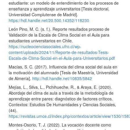
estudiante: un modelo de entendimiento de los procesos de
enseñanza y aprendizaje universitarios [Tesis doctoral,
Universidad Complutense de Madrid].
https://hdl.handle.net/20.500.14352/118230
León Pino, M. C. (s. f.). Reporte resultados proceso de
Validación de la Escala de Clima Social en el Aula para
estudiantes universitarios en Chile.
https://nucleocienciasociales.ufro.cl/wp-
content/uploads/2024/11/Reporte-de-resultados-Tesis-
Escala-de-Clima-Social-en-el-Aula-para-Universitarios.pdf
Macías, S. C. (2017). Influencia del clima social del aula en
la motivación del alumnado [Tesis de Maestría, Universidad
de Almería].
http://hdl.handle.net/10835/5842
Mejías, L., Silva, L., Pichihueche, R., & Araya, E. (2020).
Abordaje del clima de aula a través de la metodología de
aprendizaje entre pares: diagnóstico de factores críticos.
Contextos: Estudios De Humanidades y Ciencias Sociales,
(44).
https://revistas.umce.cl/index.php/contextos/article/view/1530/158
Montes-Osorio, T. J. (2022). La vocación docente como