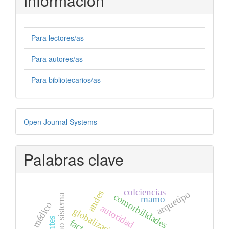
Información
Para lectores/as
Para autores/as
Para bibliotecarios/as
Desarrollado
Open Journal Systems
por
Palabras clave
colciencias
andes
arquetipo
comorbilidades
mamo
médico
autoridad
globalización