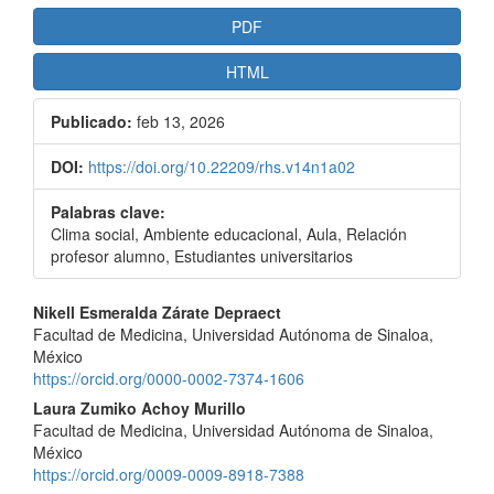
PDF
HTML
Publicado:
feb 13, 2026
DOI:
https://doi.org/10.22209/rhs.v14n1a02
Palabras clave:
Clima social, Ambiente educacional, Aula, Relación
profesor alumno, Estudiantes universitarios
Contenido
Nikell Esmeralda Zárate Depraect
Facultad de Medicina, Universidad Autónoma de Sinaloa,
principal
México
del
https://orcid.org/0000-0002-7374-1606
Laura Zumiko Achoy Murillo
artículo
Facultad de Medicina, Universidad Autónoma de Sinaloa,
México
https://orcid.org/0009-0009-8918-7388