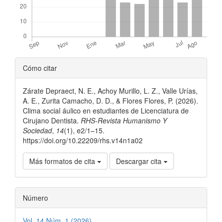
Detalles
Cómo citar
del
Zárate Depraect, N. E., Achoy Murillo, L. Z., Valle Urías,
artículo
A. E., Zurita Camacho, D. D., & Flores Flores, P. (2026).
Clima social áulico en estudiantes de Licenciatura de
Cirujano Dentista.
RHS-Revista Humanismo Y
Sociedad
,
14
(1), e2/1–15.
https://doi.org/10.22209/rhs.v14n1a02
Más formatos de cita
Descargar cita
Número
Vol. 14 Núm. 1 (2026)