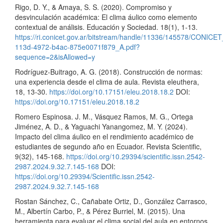
Rigo, D. Y., & Amaya, S. S. (2020). Compromiso y
desvinculación académica: El clima áulico como elemento
contextual de análisis. Educación y Sociedad. 18(1), 1-13.
https://ri.conicet.gov.ar/bitstream/handle/11336/145578/CONICET
113d-4972-b4ac-875e0071f879_A.pdf?
sequence=2&isAllowed=y
Rodríguez-Buitrago, A. G. (2018). Construcción de normas:
una experiencia desde el clima de aula. Revista eleuthera,
18, 13-30.
https://doi.org/10.17151/eleu.2018.18.2
DOI:
https://doi.org/10.17151/eleu.2018.18.2
Romero Espinosa. J. M., Vásquez Ramos, M. G., Ortega
Jiménez, A. D., & Yaguachi Yanangomez, M. Y. (2024).
Impacto del clima áulico en el rendimiento académico de
estudiantes de segundo año en Ecuador. Revista Scientific,
9(32), 145-168.
https://doi.org/10.29394/scientific.issn.2542-
2987.2024.9.32.7.145-168
DOI:
https://doi.org/10.29394/Scientific.issn.2542-
2987.2024.9.32.7.145-168
Rostan Sánchez, C., Cañabate Ortiz, D., González Carrasco,
M., Albertín Carbo, P., & Pérez Burriel, M. (2015). Una
herramienta para evaluar el clima social del aula en entornos