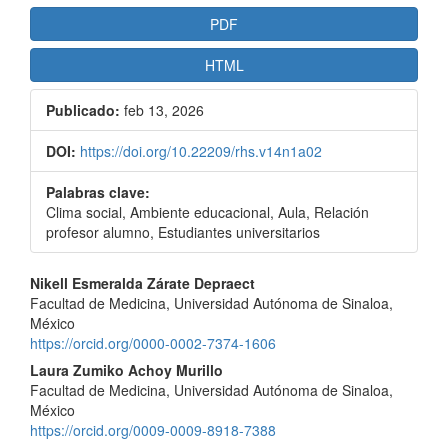
PDF
HTML
Publicado:
feb 13, 2026
DOI:
https://doi.org/10.22209/rhs.v14n1a02
Palabras clave:
Clima social, Ambiente educacional, Aula, Relación
profesor alumno, Estudiantes universitarios
Contenido
Nikell Esmeralda Zárate Depraect
Facultad de Medicina, Universidad Autónoma de Sinaloa,
principal
México
del
https://orcid.org/0000-0002-7374-1606
Laura Zumiko Achoy Murillo
artículo
Facultad de Medicina, Universidad Autónoma de Sinaloa,
México
https://orcid.org/0009-0009-8918-7388