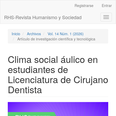
Navegación
Registrarse
Entrar
principal
Contenido
RHS-Revista Humanismo y Sociedad
Toggl
principal
naviga
Barra
lateral
Inicio
Archivos
Vol. 14 Núm. 1 (2026)
Artículo de investigación científica y tecnológica
Clima social áulico en
estudiantes de
Licenciatura de Cirujano
Dentista
Barra
lateral