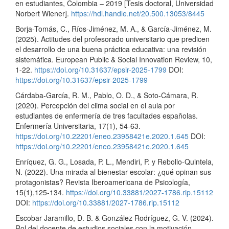
en estudiantes, Colombia – 2019 [Tesis doctoral, Universidad
Norbert Wiener].
https://hdl.handle.net/20.500.13053/8445
Borja-Tomás, C., Ríos-Jiménez, M. A., & García-Jiménez, M.
(2025). Actitudes del profesorado universitario que predicen
el desarrollo de una buena práctica educativa: una revisión
sistemática. European Public & Social Innovation Review, 10,
1-22.
https://doi.org/10.31637/epsir-2025-1799
DOI:
https://doi.org/10.31637/epsir-2025-1799
Cárdaba-García, R. M., Pablo, O. D., & Soto-Cámara, R.
(2020). Percepción del clima social en el aula por
estudiantes de enfermería de tres facultades españolas.
Enfermería Universitaria, 17(1), 54-63.
https://doi.org/10.22201/eneo.23958421e.2020.1.645
DOI:
https://doi.org/10.22201/eneo.23958421e.2020.1.645
Enríquez, G. G., Losada, P. L., Mendiri, P. y Rebollo-Quintela,
N. (2022). Una mirada al bienestar escolar: ¿qué opinan sus
protagonistas? Revista Iberoamericana de Psicología,
15(1),125-134.
https://doi.org/10.33881/2027-1786.rip.15112
DOI:
https://doi.org/10.33881/2027-1786.rip.15112
Escobar Jaramillo, D. B. & González Rodríguez, G. V. (2024).
Rol del docente de estudios sociales con la motivación