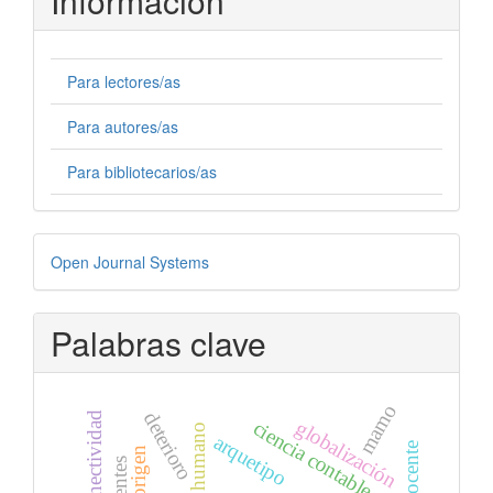
Información
Para lectores/as
Para autores/as
Para bibliotecarios/as
Desarrollado
Open Journal Systems
por
Palabras clave
mamo
deterioro
conectividad
globalización
ciencia contable
capital humano
arquetipo
docente