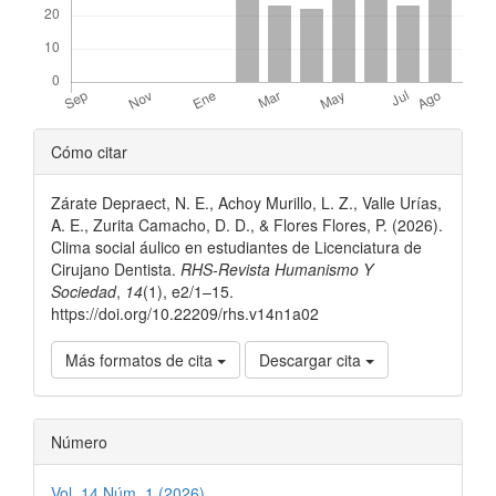
Detalles
Cómo citar
del
Zárate Depraect, N. E., Achoy Murillo, L. Z., Valle Urías,
artículo
A. E., Zurita Camacho, D. D., & Flores Flores, P. (2026).
Clima social áulico en estudiantes de Licenciatura de
Cirujano Dentista.
RHS-Revista Humanismo Y
Sociedad
,
14
(1), e2/1–15.
https://doi.org/10.22209/rhs.v14n1a02
Más formatos de cita
Descargar cita
Número
Vol. 14 Núm. 1 (2026)