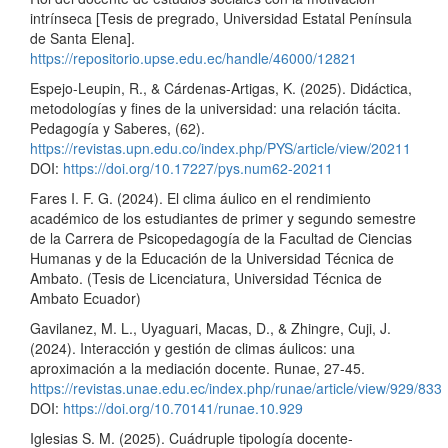
intrínseca [Tesis de pregrado, Universidad Estatal Península
de Santa Elena].
https://repositorio.upse.edu.ec/handle/46000/12821
Espejo-Leupin, R., & Cárdenas-Artigas, K. (2025). Didáctica,
metodologías y fines de la universidad: una relación tácita.
Pedagogía y Saberes, (62).
https://revistas.upn.edu.co/index.php/PYS/article/view/20211
DOI:
https://doi.org/10.17227/pys.num62-20211
Fares I. F. G. (2024). El clima áulico en el rendimiento
académico de los estudiantes de primer y segundo semestre
de la Carrera de Psicopedagogía de la Facultad de Ciencias
Humanas y de la Educación de la Universidad Técnica de
Ambato. (Tesis de Licenciatura, Universidad Técnica de
Ambato Ecuador)
Gavilanez, M. L., Uyaguari, Macas, D., & Zhingre, Cuji, J.
(2024). Interacción y gestión de climas áulicos: una
aproximación a la mediación docente. Runae, 27-45.
https://revistas.unae.edu.ec/index.php/runae/article/view/929/833
DOI:
https://doi.org/10.70141/runae.10.929
Iglesias S. M. (2025). Cuádruple tipología docente-