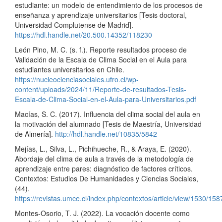
estudiante: un modelo de entendimiento de los procesos de
enseñanza y aprendizaje universitarios [Tesis doctoral,
Universidad Complutense de Madrid].
https://hdl.handle.net/20.500.14352/118230
León Pino, M. C. (s. f.). Reporte resultados proceso de
Validación de la Escala de Clima Social en el Aula para
estudiantes universitarios en Chile.
https://nucleocienciasociales.ufro.cl/wp-
content/uploads/2024/11/Reporte-de-resultados-Tesis-
Escala-de-Clima-Social-en-el-Aula-para-Universitarios.pdf
Macías, S. C. (2017). Influencia del clima social del aula en
la motivación del alumnado [Tesis de Maestría, Universidad
de Almería].
http://hdl.handle.net/10835/5842
Mejías, L., Silva, L., Pichihueche, R., & Araya, E. (2020).
Abordaje del clima de aula a través de la metodología de
aprendizaje entre pares: diagnóstico de factores críticos.
Contextos: Estudios De Humanidades y Ciencias Sociales,
(44).
https://revistas.umce.cl/index.php/contextos/article/view/1530/158
Montes-Osorio, T. J. (2022). La vocación docente como