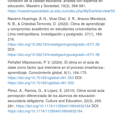
condición de la calidad educativa: análisis con expertos en
educación. Maestro y Sociedad, 19(2), 568-581.
https://maestroysociedad.uo.edu.cu/index.php/MyS/article/view/5
Navarro-Huaringa, A. H., Vivar-Díaz, V. R., Arauco-Mendoza,
N. B., & Cristobal-Terrones, D. (2022). Clima de aprendizaje
y compromiso académico en estudiantes universitarios de
Lima metropolitana. Investigación y postgrado, 37(1), 189-
216.
https://doi.org/10.56219/investigacinypostgrado.v37i1.58
DOI:
https://doi.org/10.56219/investigacinypostgrado.v37i1.58
Peñafiel Villavicencio, P. V. (2024). El clima en el aula de
clase como factor que interviene en el proceso enseñanza–
aprendizaje. Conocimiento global, 9(1), 164-175.
https://doi.org/10.70165/cglobal.v9i1.353
DOI:
https://doi.org/10.70165/cglobal.v9i1.353
Pérez, A., Ramos, G., & López, E. (2010). Clima social aula:
percepción diferenciada de los alumnos de educación
secundaria obligatoria. Culture and Education, 22(3), 259-
281.
https://doi.org/10.1174/113564010804932184
DOI:
https://doi.org/10.1174/113564010804932184