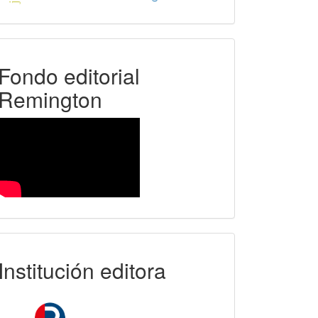
FER
Fondo editorial
Remington
ollo_entre_discursos_y_resistencias
uniremington
Institución editora