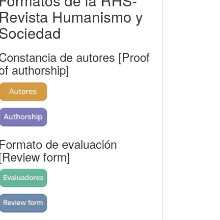
Formatos de la RHS-
rhs
Revista Humanismo y
Sociedad
Constancia de autores [Proof
of authorship]
Formato de evaluación
[Review form]