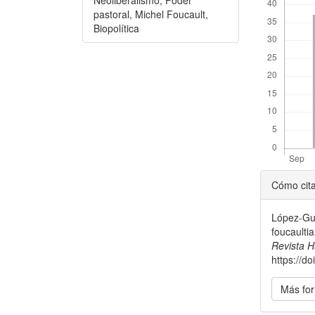
pastoral, Michel Foucault,
Biopolítica
Detal
Cómo cit
del
López-Guz
artícu
foucaulti
Revista 
https://d
Más for