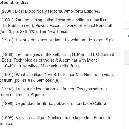
liberal. Gedisa.
 (2006). Bios: Biopolítica y filosofía. Amorrortu Editores.
 (1981). Omnes et singulatim: Towards a critique of political
. D. Faubion (Ed.), Power: Essential works of Michel Foucault
D
Vol. 3, pp. 298-325). The New Press.
p
 (1986). Historia de la sexualidad I. La voluntad de saber. Siglo
 (1988). Technologies of the self. En L. H. Martin, H. Gutman &
 (Eds.), Technologies of the self: A seminar with Michel
. 16-49). University of Massachusetts Press.
 (1991). What is critique? En S. Lotringer & L. Hochroth (Eds.),
 of truth (pp. 41-81). Semiotext(e).
. (1992). La vida de los hombres infames. Ensayos sobre la
y dominación. La Piqueta.
 (1996). Seguridad, territorio, población. Fondo de Cultura
 (1998). Vigilar y castigar. Nacimiento de la prisión. Fondo de
nómica.