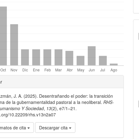
les
ar
mán, J. A. (2025). Desentrañando el poder: la transición
lo
ana de la gubernamentalidad pastoral a la neoliberal.
RHS-
Humanismo Y Sociedad
,
13
(2), e7/1–21.
oi.org/10.22209/rhs.v13n2a07
matos de cita
Descargar cita