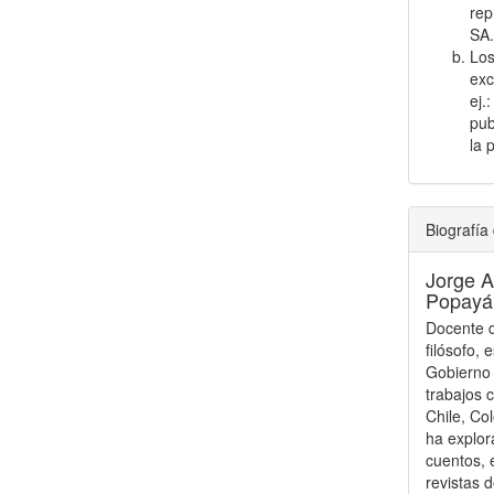
rep
SA
Los
exc
ej.
pub
la 
Biografía 
Jorge 
Popayá
Docente d
filósofo, 
Gobierno 
trabajos 
Chile, Co
ha explor
cuentos, 
revistas d