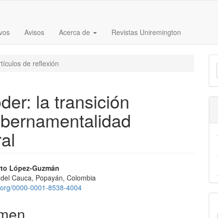
vos
Avisos
Acerca de
Revistas Uniremington
E
tículos de reflexión
u
a
er: la transición
gubernamentalidad
ral
nido
rto López-Guzmán
 del Cauca, Popayán, Colombia
pal
id.org/0000-0001-8538-4004
men