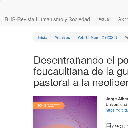
Navegación
principal
Contenido
RHS-Revista Humanismo y Sociedad
Actual
Archi
principal
Barra
lateral
Inicio
Archivos
Vol. 13 Núm. 2 (2025)
Ar
Desentrañando el pod
foucaultiana de la 
pastoral a la neolibe
Barra
Conte
Jorge Albe
Universidad
lateral
princi
https://orc
del
del
Resu