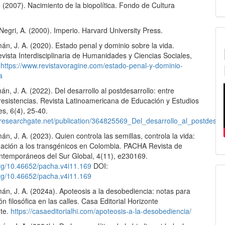
 (2007). Nacimiento de la biopolítica. Fondo de Cultura
Negri, A. (2000). Imperio. Harvard University Press.
n, J. A. (2020). Estado penal y dominio sobre la vida.
vista Interdisciplinaria de Humanidades y Ciencias Sociales,
.
https://www.revistavoragine.com/estado-penal-y-dominio-
a
, J. A. (2022). Del desarrollo al postdesarrollo: entre
 resistencias. Revista Latinoamericana de Educación y Estudios
es, 6(4), 25-40.
.researchgate.net/publication/364825569_Del_desarrollo_al_postdesarr
, J. A. (2023). Quien controla las semillas, controla la vida:
ación a los transgénicos en Colombia. PACHA Revista de
ntemporáneos del Sur Global, 4(11), e230169.
.org/10.46652/pacha.v4i11.169
DOI:
.org/10.46652/pacha.v4i11.169
n, J. A. (2024a). Apoteosis a la desobediencia: notas para
n filosófica en las calles. Casa Editorial Horizonte
nte.
https://casaeditorialhi.com/apoteosis-a-la-desobediencia/