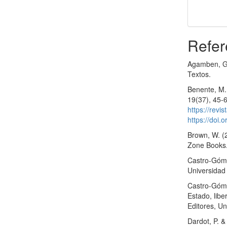
Refer
Agamben, G.
Textos.
Benente, M.
19(37), 45-
https://revi
https://doi.
Brown, W. (
Zone Books
Castro-Gómez
Universidad
Castro-Góme
Estado, libe
Editores, Un
Dardot, P. 