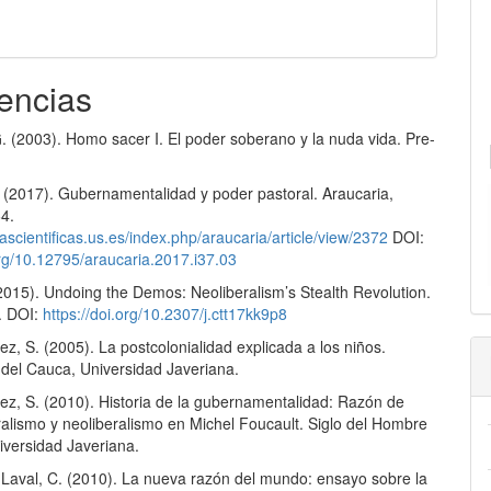
encias
 (2003). Homo sacer I. El poder soberano y la nuda vida. Pre-
 (2017). Gubernamentalidad y poder pastoral. Araucaria,
64.
stascientificas.us.es/index.php/araucaria/article/view/2372
DOI:
org/10.12795/araucaria.2017.i37.03
2015). Undoing the Demos: Neoliberalism’s Stealth Revolution.
. DOI:
https://doi.org/10.2307/j.ctt17kk9p8
, S. (2005). La postcolonialidad explicada a los niños.
 del Cauca, Universidad Javeriana.
z, S. (2010). Historia de la gubernamentalidad: Razón de
ralismo y neoliberalismo en Michel Foucault. Siglo del Hombre
iversidad Javeriana.
& Laval, C. (2010). La nueva razón del mundo: ensayo sobre la