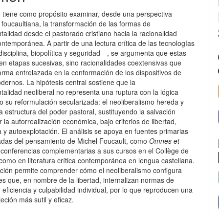
lo
lo tiene como propósito examinar, desde una perspectiva
foucaultiana, la transformación de las formas de
lidad desde el pastorado cristiano hacia la racionalidad
ontemporánea. A partir de una lectura crítica de las tecnologías
isciplina, biopolítica y seguridad—, se argumenta que estas
yen etapas sucesivas, sino racionalidades coextensivas que
orma entrelazada en la conformación de los dispositivos de
ernos. La hipótesis central sostiene que la
alidad neoliberal no representa una ruptura con la lógica
no su reformulación secularizada: el neoliberalismo hereda y
a estructura del poder pastoral, sustituyendo la salvación
or la autorrealización económica, bajo criterios de libertad,
y autoexplotación. El análisis se apoya en fuentes primarias
das del pensamiento de Michel Foucault, como
Omnes et
conferencias complementarias a sus cursos en el Collège de
como en literatura crítica contemporánea en lengua castellana.
lación permite comprender cómo el neoliberalismo configura
es que, en nombre de la libertad, internalizan normas de
 eficiencia y culpabilidad individual, por lo que reproducen una
jeción más sutil y eficaz.