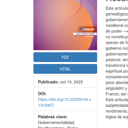
artículo
artícu
Este artícu
genealógica 
gubernamenta
neoliberal c
de poder —d
no constitu
operan de f
gobierno mod
gubernament
PDF
pastoral, si
transforma l
HTML
espiritual p
competencia 
Publicado:
oct 15, 2025
poco aborda
singulatim
y 
DOI:
France, así 
https://doi.org/10.22209/rhs.v
Esta articu
13n2a07
subjetividad
rendimiento,
Palabras clave:
lógica de su
Gubernamentalidad,
Descargas
Neoliberalismo, Poder