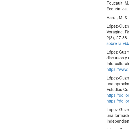
Foucault, M.
Económica.
Hardt, M. & 
López-Guzmá
Vorágine. Re
2(3), 27-38
sobre-la-vid
López Guzmán
discursos y
Intercultural
https://www
López-Guzmán
una aproxim
Estudios Co
https://doi
https://doi
López-Guzmá
una formació
Independie