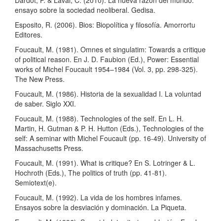
Dardot, P. & Laval, C. (2010). La nueva razón del mundo:
ensayo sobre la sociedad neoliberal. Gedisa.
Esposito, R. (2006). Bios: Biopolítica y filosofía. Amorrortu
Editores.
Foucault, M. (1981). Omnes et singulatim: Towards a critique
of political reason. En J. D. Faubion (Ed.), Power: Essential
works of Michel Foucault 1954–1984 (Vol. 3, pp. 298-325).
The New Press.
Foucault, M. (1986). Historia de la sexualidad I. La voluntad
de saber. Siglo XXI.
Foucault, M. (1988). Technologies of the self. En L. H.
Martin, H. Gutman & P. H. Hutton (Eds.), Technologies of the
self: A seminar with Michel Foucault (pp. 16-49). University of
Massachusetts Press.
Foucault, M. (1991). What is critique? En S. Lotringer & L.
Hochroth (Eds.), The politics of truth (pp. 41-81).
Semiotext(e).
Foucault, M. (1992). La vida de los hombres infames.
Ensayos sobre la desviación y dominación. La Piqueta.