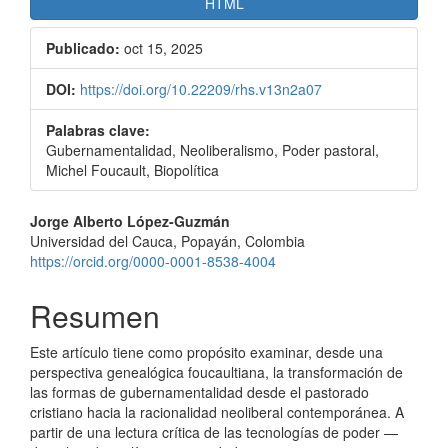
HTML
Publicado:
oct 15, 2025
DOI:
https://doi.org/10.22209/rhs.v13n2a07
Palabras clave:
Gubernamentalidad, Neoliberalismo, Poder pastoral,
Michel Foucault, Biopolítica
Contenido
Jorge Alberto López-Guzmán
Universidad del Cauca, Popayán, Colombia
principal
https://orcid.org/0000-0001-8538-4004
del
Resumen
artículo
Este artículo tiene como propósito examinar, desde una
perspectiva genealógica foucaultiana, la transformación de
las formas de gubernamentalidad desde el pastorado
cristiano hacia la racionalidad neoliberal contemporánea. A
partir de una lectura crítica de las tecnologías de poder —