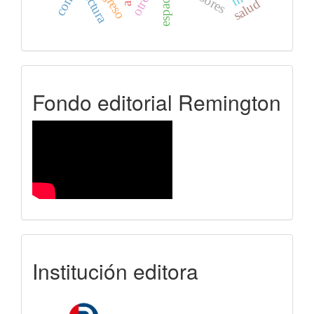
espacio
lectura
salud
FER
Fondo editorial Remington
uniremington
Institución editora