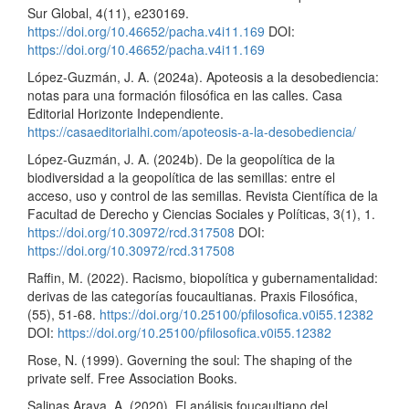
Sur Global, 4(11), e230169.
https://doi.org/10.46652/pacha.v4i11.169
DOI:
https://doi.org/10.46652/pacha.v4i11.169
López-Guzmán, J. A. (2024a). Apoteosis a la desobediencia:
notas para una formación filosófica en las calles. Casa
Editorial Horizonte Independiente.
https://casaeditorialhi.com/apoteosis-a-la-desobediencia/
López-Guzmán, J. A. (2024b). De la geopolítica de la
biodiversidad a la geopolítica de las semillas: entre el
acceso, uso y control de las semillas. Revista Científica de la
Facultad de Derecho y Ciencias Sociales y Políticas, 3(1), 1.
https://doi.org/10.30972/rcd.317508
DOI:
https://doi.org/10.30972/rcd.317508
Raffin, M. (2022). Racismo, biopolítica y gubernamentalidad:
derivas de las categorías foucaultianas. Praxis Filosófica,
(55), 51-68.
https://doi.org/10.25100/pfilosofica.v0i55.12382
DOI:
https://doi.org/10.25100/pfilosofica.v0i55.12382
Rose, N. (1999). Governing the soul: The shaping of the
private self. Free Association Books.
Salinas Araya, A. (2020). El análisis foucaultiano del