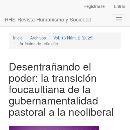
Navegación
Registrarse
Entrar
principal
Contenido
RHS-Revista Humanismo y Sociedad
Toggl
principal
naviga
Barra
lateral
Inicio
Archivos
Vol. 13 Núm. 2 (2025)
Artículos de reflexión
Desentrañando el
poder: la transición
foucaultiana de la
gubernamentalidad
pastoral a la neoliberal