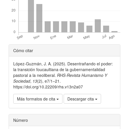
Detalles
Cómo citar
del
López-Guzmán, J. A. (2025). Desentrañando el poder:
artículo
la transición foucaultiana de la gubernamentalidad
pastoral a la neoliberal.
RHS-Revista Humanismo Y
Sociedad
,
13
(2), e7/1–21.
https://doi.org/10.22209/rhs.v13n2a07
Más formatos de cita
Descargar cita
Número