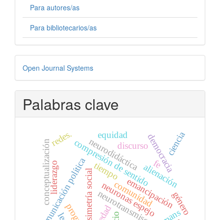
Para autores/as
Para bibliotecarios/as
Desarrollado
Open Journal Systems
por
Palabras clave
redes.
ciencia
equidad
democracia
neurodidáctica
compresión de sentido
conceptualización
discurso
comunicación política
fe
tiempo
liderazgo
alienación
asimetría social
emancipación
comunidad
neuronas espejo
neurotransmisores
género
progreso
otredad
mans