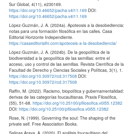
Sur Global, 4(11), e230169.
https://doi.org/10.46652/pacha.v4i11.169
DOI:
https://doi.org/10.46652/pacha.v4i11.169
López-Guzmán, J. A. (2024a). Apoteosis a la desobediencia:
notas para una formación filosófica en las calles. Casa
Editorial Horizonte Independiente.
https://casaeditorialhi.com/apoteosis-a-la-desobediencia/
López-Guzmán, J. A. (2024b). De la geopolítica de la
biodiversidad a la geopolítica de las semillas: entre el
acceso, uso y control de las semillas. Revista Científica de la
Facultad de Derecho y Ciencias Sociales y Políticas, 3(1), 1.
https://doi.org/10.30972/rcd.317508
DOI:
https://doi.org/10.30972/rcd.317508
Raffin, M. (2022). Racismo, biopolítica y gubernamentalidad:
derivas de las categorías foucaultianas. Praxis Filosófica,
(55), 51-68.
https://doi.org/10.25100/pfilosofica.v0i55.12382
DOI:
https://doi.org/10.25100/pfilosofica.v0i55.12382
Rose, N. (1999). Governing the soul: The shaping of the
private self. Free Association Books.
Salinas Araya, A. (2020). El análisis foucaultiano del