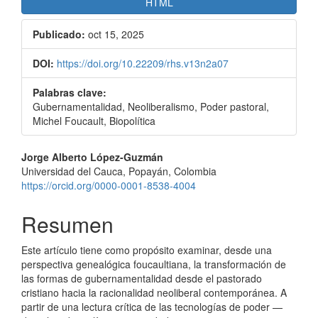
HTML
Publicado:
oct 15, 2025
DOI:
https://doi.org/10.22209/rhs.v13n2a07
Palabras clave:
Gubernamentalidad, Neoliberalismo, Poder pastoral,
Michel Foucault, Biopolítica
Contenido
Jorge Alberto López-Guzmán
Universidad del Cauca, Popayán, Colombia
principal
https://orcid.org/0000-0001-8538-4004
del
Resumen
artículo
Este artículo tiene como propósito examinar, desde una
perspectiva genealógica foucaultiana, la transformación de
las formas de gubernamentalidad desde el pastorado
cristiano hacia la racionalidad neoliberal contemporánea. A
partir de una lectura crítica de las tecnologías de poder —