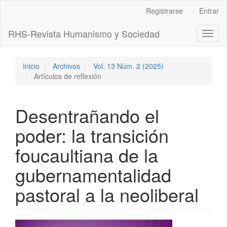
Navegación
Registrarse
Entrar
principal
Contenido
RHS-Revista Humanismo y Sociedad
Toggl
principal
naviga
Barra
lateral
Inicio
Archivos
Vol. 13 Núm. 2 (2025)
Artículos de reflexión
Desentrañando el
poder: la transición
foucaultiana de la
gubernamentalidad
pastoral a la neoliberal