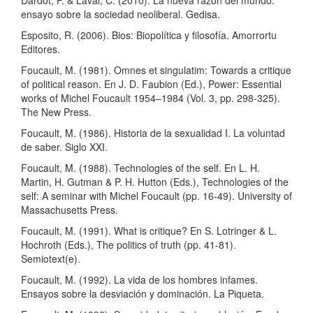
Dardot, P. & Laval, C. (2010). La nueva razón del mundo:
ensayo sobre la sociedad neoliberal. Gedisa.
Esposito, R. (2006). Bios: Biopolítica y filosofía. Amorrortu
Editores.
Foucault, M. (1981). Omnes et singulatim: Towards a critique
of political reason. En J. D. Faubion (Ed.), Power: Essential
works of Michel Foucault 1954–1984 (Vol. 3, pp. 298-325).
The New Press.
Foucault, M. (1986). Historia de la sexualidad I. La voluntad
de saber. Siglo XXI.
Foucault, M. (1988). Technologies of the self. En L. H.
Martin, H. Gutman & P. H. Hutton (Eds.), Technologies of the
self: A seminar with Michel Foucault (pp. 16-49). University of
Massachusetts Press.
Foucault, M. (1991). What is critique? En S. Lotringer & L.
Hochroth (Eds.), The politics of truth (pp. 41-81).
Semiotext(e).
Foucault, M. (1992). La vida de los hombres infames.
Ensayos sobre la desviación y dominación. La Piqueta.