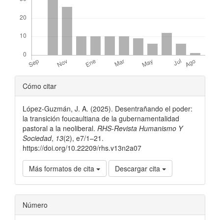
Detalles
Cómo citar
del
López-Guzmán, J. A. (2025). Desentrañando el poder:
artículo
la transición foucaultiana de la gubernamentalidad
pastoral a la neoliberal.
RHS-Revista Humanismo Y
Sociedad
,
13
(2), e7/1–21.
https://doi.org/10.22209/rhs.v13n2a07
Más formatos de cita
Descargar cita
Número