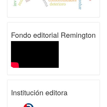
arquetipo
comorbilidades
deterioro
FER
Fondo editorial Remington
uniremington
Institución editora