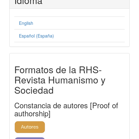
Idioma
English
Español (España)
formatos-
Formatos de la RHS-
rhs
Revista Humanismo y
Sociedad
Constancia de autores [Proof of
authorship]