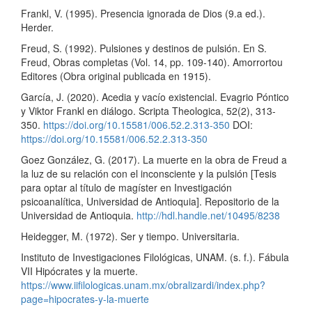
Frankl, V. (1995). Presencia ignorada de Dios (9.a ed.).
Herder.
Freud, S. (1992). Pulsiones y destinos de pulsión. En S.
Freud, Obras completas (Vol. 14, pp. 109-140). Amorrortou
Editores (Obra original publicada en 1915).
García, J. (2020). Acedia y vacío existencial. Evagrio Póntico
y Viktor Frankl en diálogo. Scripta Theologica, 52(2), 313-
350.
https://doi.org/10.15581/006.52.2.313-350
DOI:
https://doi.org/10.15581/006.52.2.313-350
Goez González, G. (2017). La muerte en la obra de Freud a
la luz de su relación con el inconsciente y la pulsión [Tesis
para optar al título de magíster en Investigación
psicoanalítica, Universidad de Antioquia]. Repositorio de la
Universidad de Antioquia.
http://hdl.handle.net/10495/8238
Heidegger, M. (1972). Ser y tiempo. Universitaria.
Instituto de Investigaciones Filológicas, UNAM. (s. f.). Fábula
VII Hipócrates y la muerte.
https://www.iifilologicas.unam.mx/obralizardi/index.php?
page=hipocrates-y-la-muerte