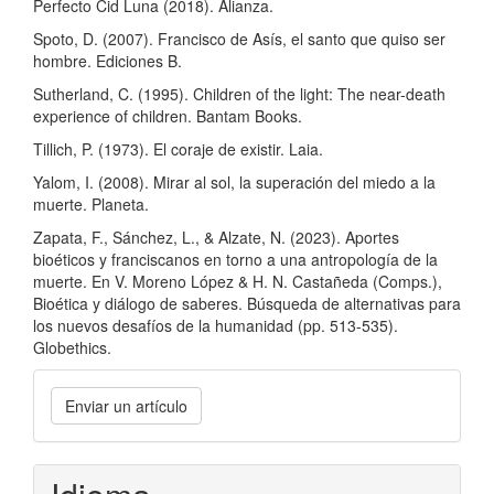
Perfecto Cid Luna (2018). Alianza.
Spoto, D. (2007). Francisco de Asís, el santo que quiso ser
hombre. Ediciones B.
Sutherland, C. (1995). Children of the light: The near-death
experience of children. Bantam Books.
Tillich, P. (1973). El coraje de existir. Laia.
Yalom, I. (2008). Mirar al sol, la superación del miedo a la
muerte. Planeta.
Zapata, F., Sánchez, L., & Alzate, N. (2023). Aportes
bioéticos y franciscanos en torno a una antropología de la
muerte. En V. Moreno López & H. N. Castañeda (Comps.),
Bioética y diálogo de saberes. Búsqueda de alternativas para
los nuevos desafíos de la humanidad (pp. 513-535).
Globethics.
Enviar
Enviar un artículo
un
artículo