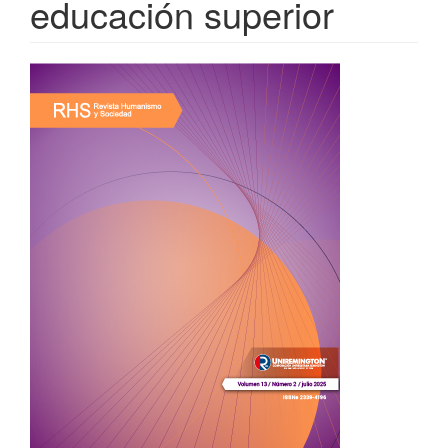
educación superior
Barra
lateral
del
artículo