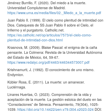
Jiménez Burrillo, F. (2020). Del miedo a la muerte.
Universidad Complutense de Madrid.
https://www.uma.es/media/files/02._Miedo_a_la_muerte.pdf
Juan Pablo II. (1999). El cielo como plenitud de intimidad con
Dios. Catequesis de SS Juan Pablo II sobre el Cielo, el
Infierno y el purgatorio. Catholic.net.
https://es.catholic.net/op/articulos/7573/el-cielo-como-
plenitud-de-intimidad-con-dios.html
Krasnova, M. (2009). Blaise Pascal: el enigma de la caña
pensante. La Colmena: Revista de la Universidad Autónoma
del Estado de México, 64, 59-67.
https://www.redalyc.org/pdf/4463/446344573007.pdf
Krishnamurti, J. (1992). El conocimiento de uno mismo.
Endymion.
Kübler Ross, E. (2011). La muerte: un amanecer.
Luciérnaga.
Linares Huertas, O. (2023). Comprensión de la vida y
aceptación de la muerte. La gestión estoica del duelo en las
“Consolaciones” de Séneca. Pensamiento, 79(304), 1025-
1039.
https://doi.org/10.14422/pen.v79.i304.y2023.024
DOI: