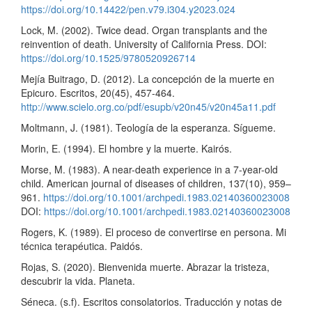
https://doi.org/10.14422/pen.v79.i304.y2023.024
Lock, M. (2002). Twice dead. Organ transplants and the
reinvention of death. University of California Press. DOI:
https://doi.org/10.1525/9780520926714
Mejía Buitrago, D. (2012). La concepción de la muerte en
Epicuro. Escritos, 20(45), 457-464.
http://www.scielo.org.co/pdf/esupb/v20n45/v20n45a11.pdf
Moltmann, J. (1981). Teología de la esperanza. Sígueme.
Morin, E. (1994). El hombre y la muerte. Kairós.
Morse, M. (1983). A near-death experience in a 7-year-old
child. American journal of diseases of children, 137(10), 959–
961.
https://doi.org/10.1001/archpedi.1983.02140360023008
DOI:
https://doi.org/10.1001/archpedi.1983.02140360023008
Rogers, K. (1989). El proceso de convertirse en persona. Mi
técnica terapéutica. Paidós.
Rojas, S. (2020). Bienvenida muerte. Abrazar la tristeza,
descubrir la vida. Planeta.
Séneca. (s.f). Escritos consolatorios. Traducción y notas de