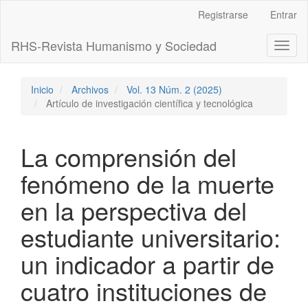
Navegación
Registrarse
Entrar
principal
Contenido
RHS-Revista Humanismo y Sociedad
Toggl
principal
naviga
Barra
lateral
Inicio
Archivos
Vol. 13 Núm. 2 (2025)
Artículo de investigación científica y tecnológica
La comprensión del
fenómeno de la muerte
en la perspectiva del
estudiante universitario:
un indicador a partir de
cuatro instituciones de