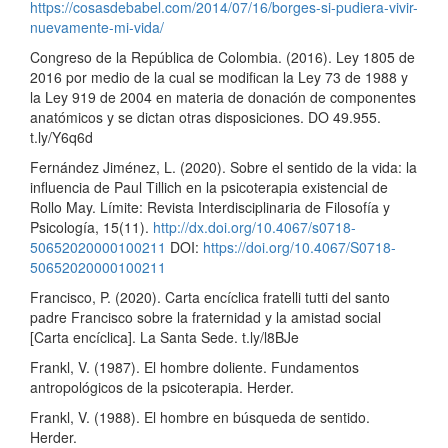
https://cosasdebabel.com/2014/07/16/borges-si-pudiera-vivir-
nuevamente-mi-vida/
Congreso de la República de Colombia. (2016). Ley 1805 de
2016 por medio de la cual se modifican la Ley 73 de 1988 y
la Ley 919 de 2004 en materia de donación de componentes
anatómicos y se dictan otras disposiciones. DO 49.955.
t.ly/Y6q6d
Fernández Jiménez, L. (2020). Sobre el sentido de la vida: la
influencia de Paul Tillich en la psicoterapia existencial de
Rollo May. Límite: Revista Interdisciplinaria de Filosofía y
Psicología, 15(11).
http://dx.doi.org/10.4067/s0718-
50652020000100211
DOI:
https://doi.org/10.4067/S0718-
50652020000100211
Francisco, P. (2020). Carta encíclica fratelli tutti del santo
padre Francisco sobre la fraternidad y la amistad social
[Carta encíclica]. La Santa Sede. t.ly/l8BJe
Frankl, V. (1987). El hombre doliente. Fundamentos
antropológicos de la psicoterapia. Herder.
Frankl, V. (1988). El hombre en búsqueda de sentido.
Herder.