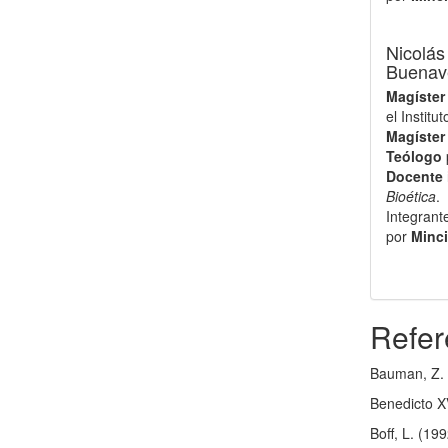
Nicolás
Buenave
Magíster
el Institu
Magíster
Teólogo
Docente 
Bioética
.
Integrant
por
Minc
Refer
Bauman, Z. 
Benedicto X
Boff, L. (19