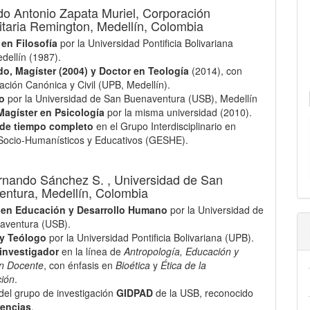
o Antonio Zapata Muriel,
Corporación
itaria Remington, Medellín, Colombia
 en Filosofía
por la Universidad Pontificia Bolivariana
dellín (1987).
do, Magíster (2004) y Doctor en Teología
(2014), con
lación Canónica y Civil (UPB, Medellín).
o
por la Universidad de San Buenaventura (USB), Medellín
Magíster en Psicología
por la misma universidad (2010).
de tiempo completo
en el Grupo Interdisciplinario en
Socio-Humanísticos y Educativos (GESHE).
rnando Sánchez S. ,
Universidad de San
ntura, Medellín, Colombia
 en Educación y Desarrollo Humano
por la Universidad de
aventura (USB).
 y Teólogo
por la Universidad Pontificia Bolivariana (UPB).
investigador
en la línea de
Antropología, Educación y
n Docente
, con énfasis en
Bioética
y
Ética de la
ción
.
el grupo de investigación
GIDPAD
de la USB, reconocido
iencias
.