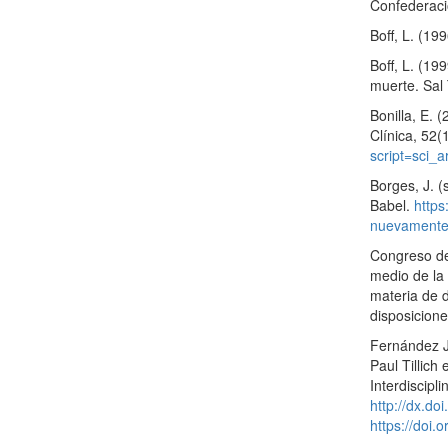
Confederaci
Boff, L. (19
Boff, L. (19
muerte. Sal
Bonilla, E. 
Clínica, 52(
script=sci
Borges, J. (
Babel.
https
nuevamente-
Congreso de
medio de la
materia de 
disposicione
Fernández Ji
Paul Tillich
Interdiscipli
http://dx.d
https://doi