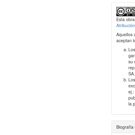
Esta obra
Atribució
Aquellos 
aceptan l
Los
gar
su 
rep
SA
Los
exc
ej.
pub
la 
Biografía 