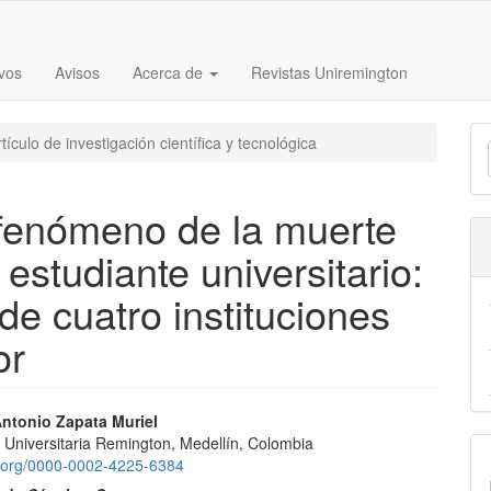
vos
Avisos
Acerca de
Revistas Uniremington
E
tículo de investigación científica y tecnológica
u
a
fenómeno de la muerte
 estudiante universitario:
 de cuatro instituciones
or
nido
ntonio Zapata Muriel
 Universitaria Remington, Medellín, Colombia
pal
id.org/0000-0002-4225-6384