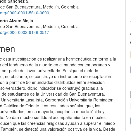
ndo Sánchez S.
 de San Buenaventura, Medellín, Colombia
lo
id.org/0000-0001-5610-0690
erto Alzate Mejía
 de San Buenaventura, Medellín, Colombia
id.org/0000-0002-9146-0517
men
de esta investigación es realizar una hermenéutica en torno a la
 del fenómeno de la muerte en el mundo contemporáneo y
 por parte del joven universitario. Se sigue el método
o, no obstante, se construyó un instrumento de recopilación
ón a partir de 50 enunciados distribuidos entre selección
also-verdadero, dicho indicador se construyó gracias a la
ón de estudiantes de la Universidad de San Buenaventura,
Universitaria Lasallista, Corporación Universitaria Remington
d Católica de Oriente. Los resultados señalan que, los
universitarios, en su mayoría, aceptan la muerte lúcida y
te. No dan mucho sentido al acompañamiento en rituales
aducen que las creencias religiosas ayudan a superar el miedo
 También, se detectó una valoración positiva de la vida. Desde