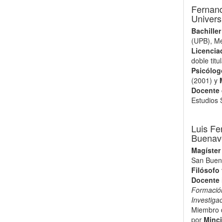
Fernand
Univers
Bachiller
(UPB), Me
Licencia
doble titu
Psicólog
(2001) y
Docente 
Estudios 
Luis Fe
Buenave
Magíster
San Buen
Filósofo
Docente 
Formació
Investiga
Miembro d
por
Minc