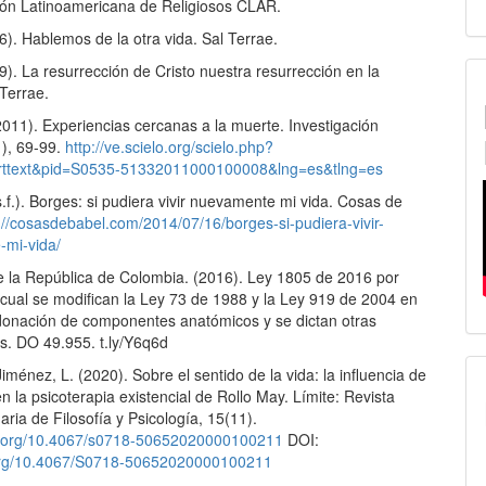
ón Latinoamericana de Religiosos CLAR.
96). Hablemos de la otra vida. Sal Terrae.
99). La resurrección de Cristo nuestra resurrección en la
 Terrae.
(2011). Experiencias cercanas a la muerte. Investigación
1), 69-99.
http://ve.scielo.org/scielo.php?
_arttext&pid=S0535-51332011000100008&lng=es&tlng=es
s.f.). Borges: si pudiera vivir nuevamente mi vida. Cosas de
://cosasdebabel.com/2014/07/16/borges-si-pudiera-vivir-
mi-vida/
 la República de Colombia. (2016). Ley 1805 de 2016 por
 cual se modifican la Ley 73 de 1988 y la Ley 919 de 2004 en
donación de componentes anatómicos y se dictan otras
s. DO 49.955. t.ly/Y6q6d
ménez, L. (2020). Sobre el sentido de la vida: la influencia de
 en la psicoterapia existencial de Rollo May. Límite: Revista
naria de Filosofía y Psicología, 15(11).
oi.org/10.4067/s0718-50652020000100211
DOI:
.org/10.4067/S0718-50652020000100211