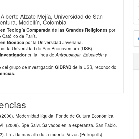
 Alberto Alzate Mejía,
Universidad de San
ntura, Medellín, Colombia
 en Teología Comparada de las Grandes Religiones
por
D
to Católico de París.
 en Bioética
por la Universidad Javeriana.
p
por la Universidad de San Buenaventura (USB).
investigador
en la línea de
Antropología, Educación y
e del grupo de investigación
GIDPAD
de la USB, reconocido
iencias
.
encias
(2000). Modernidad líquida. Fondo de Cultura Económica.
VI. (2008). Spe Salvi. Salvados en la esperanza. San Pablo.
92). La vida más allá de la muerte. Vozes (Petrópolis).