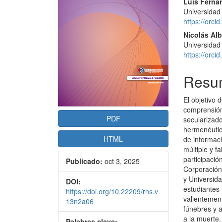
del
del
Luis Ferna
Universidad
artículo
artícu
https://orc
Nicolás Alb
Universidad
https://orc
Resu
El objetivo 
comprensión
PDF
secularizado
hermenéutic
HTML
de informaci
múltiple y f
participaci
Publicado:
oct 3, 2025
Corporación 
y Universida
DOI:
estudiantes 
https://doi.org/10.22209/rhs.v
valientemen
13n2a06
fúnebres y 
a la muerte.
Palabras clave: