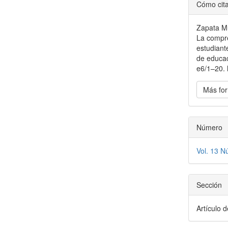
Detal
Cómo cit
del
Zapata Mur
artícu
La compre
estudiante
de educac
e6/1–20. 
Más for
Número
Vol. 13 N
Sección
Artículo d