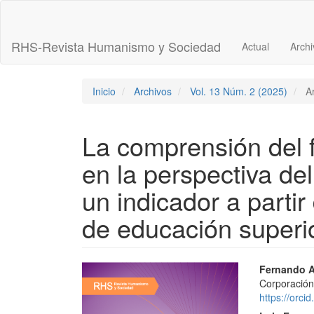
Navegación
principal
Contenido
RHS-Revista Humanismo y Sociedad
Actual
Archi
principal
Barra
lateral
Inicio
Archivos
Vol. 13 Núm. 2 (2025)
Ar
La comprensión del 
en la perspectiva del
un indicador a partir
de educación superi
Barra
Conte
Fernando A
Corporación
lateral
princi
https://orc