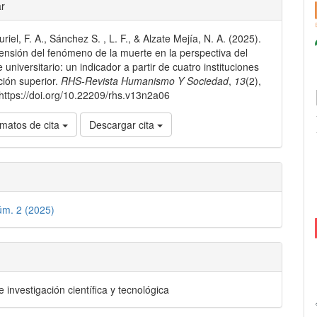
les
ar
iel, F. A., Sánchez S. , L. F., & Alzate Mejía, N. A. (2025).
lo
nsión del fenómeno de la muerte en la perspectiva del
 universitario: un indicador a partir de cuatro instituciones
ión superior.
RHS-Revista Humanismo Y Sociedad
,
13
(2),
https://doi.org/10.22209/rhs.v13n2a06
matos de cita
Descargar cita
úm. 2 (2025)
e investigación científica y tecnológica