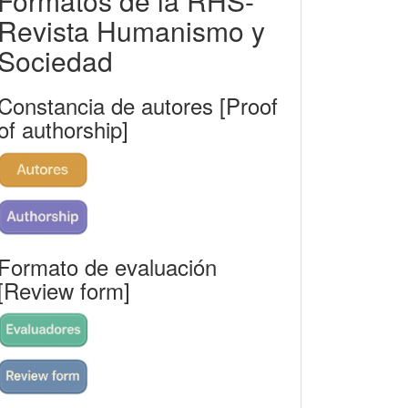
Formatos de la RHS-
rhs
Revista Humanismo y
Sociedad
Constancia de autores [Proof
of authorship]
Formato de evaluación
[Review form]