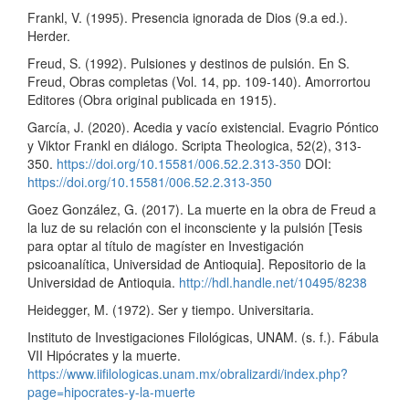
Frankl, V. (1995). Presencia ignorada de Dios (9.a ed.).
Herder.
Freud, S. (1992). Pulsiones y destinos de pulsión. En S.
Freud, Obras completas (Vol. 14, pp. 109-140). Amorrortou
Editores (Obra original publicada en 1915).
García, J. (2020). Acedia y vacío existencial. Evagrio Póntico
y Viktor Frankl en diálogo. Scripta Theologica, 52(2), 313-
350.
https://doi.org/10.15581/006.52.2.313-350
DOI:
https://doi.org/10.15581/006.52.2.313-350
Goez González, G. (2017). La muerte en la obra de Freud a
la luz de su relación con el inconsciente y la pulsión [Tesis
para optar al título de magíster en Investigación
psicoanalítica, Universidad de Antioquia]. Repositorio de la
Universidad de Antioquia.
http://hdl.handle.net/10495/8238
Heidegger, M. (1972). Ser y tiempo. Universitaria.
Instituto de Investigaciones Filológicas, UNAM. (s. f.). Fábula
VII Hipócrates y la muerte.
https://www.iifilologicas.unam.mx/obralizardi/index.php?
page=hipocrates-y-la-muerte