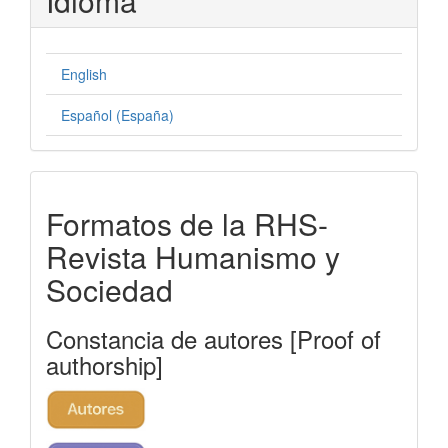
Idioma
English
Español (España)
formatos-
Formatos de la RHS-
rhs
Revista Humanismo y
Sociedad
Constancia de autores [Proof of
authorship]