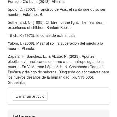
Perfecto Cid Luna (2018). Alianza.
Spoto, D. (2007). Francisco de Asís, el santo que quiso ser
hombre. Ediciones B.
Sutherland, C. (1995). Children of the light: The near-death
experience of children. Bantam Books.
Tillich, P. (1973). El coraje de existir. Laia.
Yalom, I. (2008). Mirar al sol, la superación del miedo a la
muerte. Planeta.
Zapata, F., Sánchez, L., & Alzate, N. (2023). Aportes
bioéticos y franciscanos en torno a una antropología de la
muerte. En V. Moreno López & H. N. Castañeda (Comps.),
Bioética y diálogo de saberes. Búsqueda de alternativas para
los nuevos desafíos de la humanidad (pp. 513-535).
Globethics.
Enviar
Enviar un artículo
un
artículo