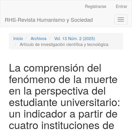
Navegación
Registrarse
Entrar
principal
Contenido
RHS-Revista Humanismo y Sociedad
Toggl
principal
naviga
Barra
lateral
Inicio
Archivos
Vol. 13 Núm. 2 (2025)
Artículo de investigación científica y tecnológica
La comprensión del
fenómeno de la muerte
en la perspectiva del
estudiante universitario:
un indicador a partir de
cuatro instituciones de