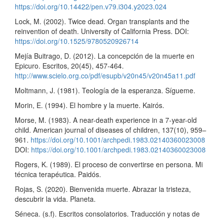
https://doi.org/10.14422/pen.v79.i304.y2023.024
Lock, M. (2002). Twice dead. Organ transplants and the
reinvention of death. University of California Press. DOI:
https://doi.org/10.1525/9780520926714
Mejía Buitrago, D. (2012). La concepción de la muerte en
Epicuro. Escritos, 20(45), 457-464.
http://www.scielo.org.co/pdf/esupb/v20n45/v20n45a11.pdf
Moltmann, J. (1981). Teología de la esperanza. Sígueme.
Morin, E. (1994). El hombre y la muerte. Kairós.
Morse, M. (1983). A near-death experience in a 7-year-old
child. American journal of diseases of children, 137(10), 959–
961.
https://doi.org/10.1001/archpedi.1983.02140360023008
DOI:
https://doi.org/10.1001/archpedi.1983.02140360023008
Rogers, K. (1989). El proceso de convertirse en persona. Mi
técnica terapéutica. Paidós.
Rojas, S. (2020). Bienvenida muerte. Abrazar la tristeza,
descubrir la vida. Planeta.
Séneca. (s.f). Escritos consolatorios. Traducción y notas de