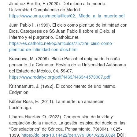
Jiménez Burrillo, F. (2020). Del miedo a la muerte.
Universidad Complutense de Madrid.
https://www.uma.es/media/files/02._Miedo_a_la_muerte.pdf
Juan Pablo II. (1999). El cielo como plenitud de intimidad con
Dios. Catequesis de SS Juan Pablo II sobre el Cielo, el
Infierno y el purgatorio. Catholic.net.
https://es.catholic.net/op/articulos/7573/el-cielo-como-
plenitud-de-intimidad-con-dios.html
Krasnova, M. (2009). Blaise Pascal: el enigma de la caña
pensante. La Colmena: Revista de la Universidad Autónoma
del Estado de México, 64, 59-67.
https://www.redalyc.org/pdf/4463/446344573007.pdf
Krishnamurti, J. (1992). El conocimiento de uno mismo.
Endymion.
Kübler Ross, E. (2011). La muerte: un amanecer.
Luciérnaga.
Linares Huertas, O. (2023). Comprensión de la vida y
aceptación de la muerte. La gestión estoica del duelo en las
“Consolaciones” de Séneca. Pensamiento, 79(304), 1025-
1039.
https://doi.org/10.14422/pen.v79.i304.y2023.024
DOI: