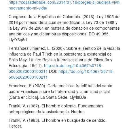
https://cosasdebabel.com/2014/07/16/borges-si-pudiera-vivir-
nuevamente-mi-vida/
Congreso de la República de Colombia. (2016). Ley 1805 de
2016 por medio de la cual se modifican la Ley 73 de 1988 y
la Ley 919 de 2004 en materia de donación de componentes
anatómicos y se dictan otras disposiciones. DO 49.955.
t.ly/Y6q6d
Fernández Jiménez, L. (2020). Sobre el sentido de la vida: la
influencia de Paul Tillich en la psicoterapia existencial de
Rollo May. Límite: Revista Interdisciplinaria de Filosofía y
Psicología, 15(11).
http://dx.doi.org/10.4067/s0718-
50652020000100211
DOI:
https://doi.org/10.4067/S0718-
50652020000100211
Francisco, P. (2020). Carta encíclica fratelli tutti del santo
padre Francisco sobre la fraternidad y la amistad social
[Carta encíclica]. La Santa Sede. t.ly/l8BJe
Frankl, V. (1987). El hombre doliente. Fundamentos
antropológicos de la psicoterapia. Herder.
Frankl, V. (1988). El hombre en búsqueda de sentido.
Herder.