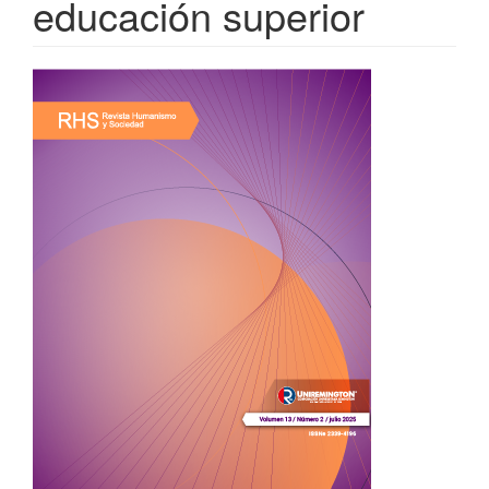
educación superior
Barra
lateral
del
artículo