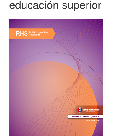
educación superior
Barra
lateral
del
artículo