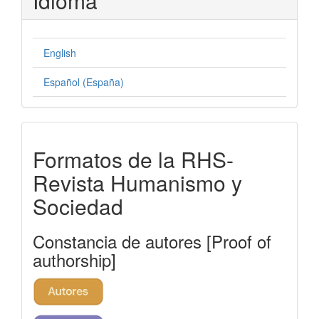
Idioma
English
Español (España)
formatos-
Formatos de la RHS-
rhs
Revista Humanismo y
Sociedad
Constancia de autores [Proof of
authorship]