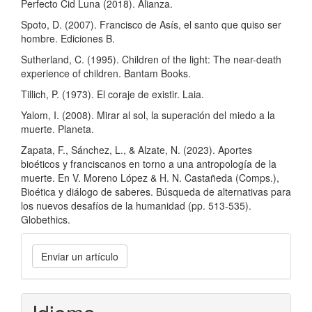
Perfecto Cid Luna (2018). Alianza.
Spoto, D. (2007). Francisco de Asís, el santo que quiso ser
hombre. Ediciones B.
Sutherland, C. (1995). Children of the light: The near-death
experience of children. Bantam Books.
Tillich, P. (1973). El coraje de existir. Laia.
Yalom, I. (2008). Mirar al sol, la superación del miedo a la
muerte. Planeta.
Zapata, F., Sánchez, L., & Alzate, N. (2023). Aportes
bioéticos y franciscanos en torno a una antropología de la
muerte. En V. Moreno López & H. N. Castañeda (Comps.),
Bioética y diálogo de saberes. Búsqueda de alternativas para
los nuevos desafíos de la humanidad (pp. 513-535).
Globethics.
Enviar
Enviar un artículo
un
artículo