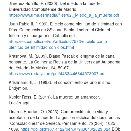
Jiménez Burrillo, F. (2020). Del miedo a la muerte.
Universidad Complutense de Madrid.
https://www.uma.es/media/files/02._Miedo_a_la_muerte.pdf
Juan Pablo II. (1999). El cielo como plenitud de intimidad con
Dios. Catequesis de SS Juan Pablo II sobre el Cielo, el
Infierno y el purgatorio. Catholic.net.
https://es.catholic.net/op/articulos/7573/el-cielo-como-
plenitud-de-intimidad-con-dios.html
Krasnova, M. (2009). Blaise Pascal: el enigma de la caña
pensante. La Colmena: Revista de la Universidad Autónoma
del Estado de México, 64, 59-67.
https://www.redalyc.org/pdf/4463/446344573007.pdf
Krishnamurti, J. (1992). El conocimiento de uno mismo.
Endymion.
Kübler Ross, E. (2011). La muerte: un amanecer.
Luciérnaga.
Linares Huertas, O. (2023). Comprensión de la vida y
aceptación de la muerte. La gestión estoica del duelo en las
“Consolaciones” de Séneca. Pensamiento, 79(304), 1025-
1039.
https://doi.org/10.14422/pen.v79.i304.y2023.024
DOI: