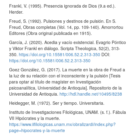
Frankl, V. (1995). Presencia ignorada de Dios (9.a ed.).
Herder.
Freud, S. (1992). Pulsiones y destinos de pulsión. En S.
Freud, Obras completas (Vol. 14, pp. 109-140). Amorrortou
Editores (Obra original publicada en 1915).
García, J. (2020). Acedia y vacío existencial. Evagrio Póntico
y Viktor Frankl en diálogo. Scripta Theologica, 52(2), 313-
350.
https://doi.org/10.15581/006.52.2.313-350
DOI:
https://doi.org/10.15581/006.52.2.313-350
Goez González, G. (2017). La muerte en la obra de Freud a
la luz de su relación con el inconsciente y la pulsión [Tesis
para optar al título de magíster en Investigación
psicoanalítica, Universidad de Antioquia]. Repositorio de la
Universidad de Antioquia.
http://hdl.handle.net/10495/8238
Heidegger, M. (1972). Ser y tiempo. Universitaria.
Instituto de Investigaciones Filológicas, UNAM. (s. f.). Fábula
VII Hipócrates y la muerte.
https://www.iifilologicas.unam.mx/obralizardi/index.php?
page=hipocrates-y-la-muerte