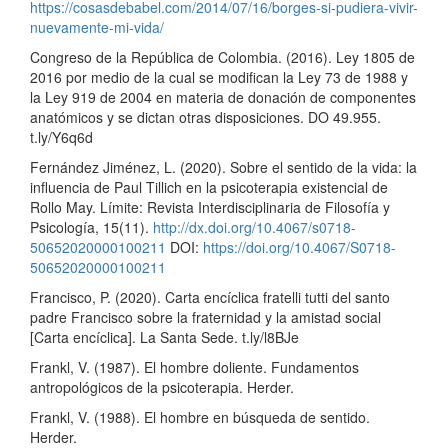
https://cosasdebabel.com/2014/07/16/borges-si-pudiera-vivir-
nuevamente-mi-vida/
Congreso de la República de Colombia. (2016). Ley 1805 de
2016 por medio de la cual se modifican la Ley 73 de 1988 y
la Ley 919 de 2004 en materia de donación de componentes
anatómicos y se dictan otras disposiciones. DO 49.955.
t.ly/Y6q6d
Fernández Jiménez, L. (2020). Sobre el sentido de la vida: la
influencia de Paul Tillich en la psicoterapia existencial de
Rollo May. Límite: Revista Interdisciplinaria de Filosofía y
Psicología, 15(11).
http://dx.doi.org/10.4067/s0718-
50652020000100211
DOI:
https://doi.org/10.4067/S0718-
50652020000100211
Francisco, P. (2020). Carta encíclica fratelli tutti del santo
padre Francisco sobre la fraternidad y la amistad social
[Carta encíclica]. La Santa Sede. t.ly/l8BJe
Frankl, V. (1987). El hombre doliente. Fundamentos
antropológicos de la psicoterapia. Herder.
Frankl, V. (1988). El hombre en búsqueda de sentido.
Herder.