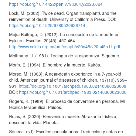
https://doi.org/10.14422/pen.v79.i304.y2023.024
Lock, M. (2002). Twice dead. Organ transplants and the
reinvention of death. University of California Press. DOI:
https://doi.org/10.1525/9780520926714
Mejía Buitrago, D. (2012). La concepción de la muerte en
Epicuro. Escritos, 20(45), 457-464.
http://www.scielo.org.co/pdf/esupb/v20n45/v20n45a11.pdf
Moltmann, J. (1981). Teología de la esperanza. Sígueme.
Morin, E. (1994). El hombre y la muerte. Kairós.
Morse, M. (1983). A near-death experience in a 7-year-old
child. American journal of diseases of children, 137(10), 959–
961.
https://doi.org/10.1001/archpedi.1983.02140360023008
DOI:
https://doi.org/10.1001/archpedi.1983.02140360023008
Rogers, K. (1989). El proceso de convertirse en persona. Mi
técnica terapéutica. Paidós.
Rojas, S. (2020). Bienvenida muerte. Abrazar la tristeza,
descubrir la vida. Planeta.
Séneca. (s.f). Escritos consolatorios. Traducción y notas de