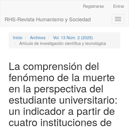
Navegación
Registrarse
Entrar
principal
Contenido
RHS-Revista Humanismo y Sociedad
Toggl
principal
naviga
Barra
lateral
Inicio
Archivos
Vol. 13 Núm. 2 (2025)
Artículo de investigación científica y tecnológica
La comprensión del
fenómeno de la muerte
en la perspectiva del
estudiante universitario:
un indicador a partir de
cuatro instituciones de