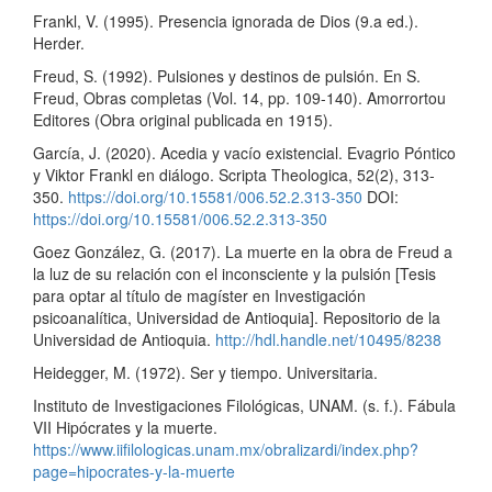
Frankl, V. (1995). Presencia ignorada de Dios (9.a ed.).
Herder.
Freud, S. (1992). Pulsiones y destinos de pulsión. En S.
Freud, Obras completas (Vol. 14, pp. 109-140). Amorrortou
Editores (Obra original publicada en 1915).
García, J. (2020). Acedia y vacío existencial. Evagrio Póntico
y Viktor Frankl en diálogo. Scripta Theologica, 52(2), 313-
350.
https://doi.org/10.15581/006.52.2.313-350
DOI:
https://doi.org/10.15581/006.52.2.313-350
Goez González, G. (2017). La muerte en la obra de Freud a
la luz de su relación con el inconsciente y la pulsión [Tesis
para optar al título de magíster en Investigación
psicoanalítica, Universidad de Antioquia]. Repositorio de la
Universidad de Antioquia.
http://hdl.handle.net/10495/8238
Heidegger, M. (1972). Ser y tiempo. Universitaria.
Instituto de Investigaciones Filológicas, UNAM. (s. f.). Fábula
VII Hipócrates y la muerte.
https://www.iifilologicas.unam.mx/obralizardi/index.php?
page=hipocrates-y-la-muerte