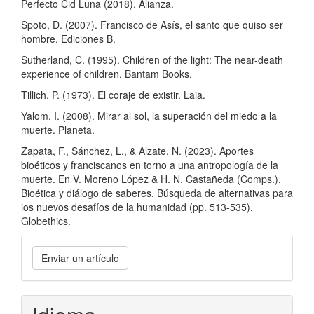
Perfecto Cid Luna (2018). Alianza.
Spoto, D. (2007). Francisco de Asís, el santo que quiso ser
hombre. Ediciones B.
Sutherland, C. (1995). Children of the light: The near-death
experience of children. Bantam Books.
Tillich, P. (1973). El coraje de existir. Laia.
Yalom, I. (2008). Mirar al sol, la superación del miedo a la
muerte. Planeta.
Zapata, F., Sánchez, L., & Alzate, N. (2023). Aportes
bioéticos y franciscanos en torno a una antropología de la
muerte. En V. Moreno López & H. N. Castañeda (Comps.),
Bioética y diálogo de saberes. Búsqueda de alternativas para
los nuevos desafíos de la humanidad (pp. 513-535).
Globethics.
Enviar
Enviar un artículo
un
artículo