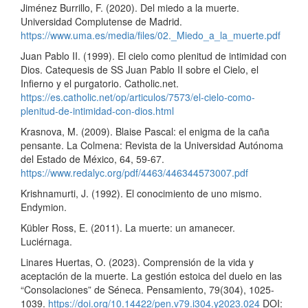
Jiménez Burrillo, F. (2020). Del miedo a la muerte.
Universidad Complutense de Madrid.
https://www.uma.es/media/files/02._Miedo_a_la_muerte.pdf
Juan Pablo II. (1999). El cielo como plenitud de intimidad con
Dios. Catequesis de SS Juan Pablo II sobre el Cielo, el
Infierno y el purgatorio. Catholic.net.
https://es.catholic.net/op/articulos/7573/el-cielo-como-
plenitud-de-intimidad-con-dios.html
Krasnova, M. (2009). Blaise Pascal: el enigma de la caña
pensante. La Colmena: Revista de la Universidad Autónoma
del Estado de México, 64, 59-67.
https://www.redalyc.org/pdf/4463/446344573007.pdf
Krishnamurti, J. (1992). El conocimiento de uno mismo.
Endymion.
Kübler Ross, E. (2011). La muerte: un amanecer.
Luciérnaga.
Linares Huertas, O. (2023). Comprensión de la vida y
aceptación de la muerte. La gestión estoica del duelo en las
“Consolaciones” de Séneca. Pensamiento, 79(304), 1025-
1039.
https://doi.org/10.14422/pen.v79.i304.y2023.024
DOI: