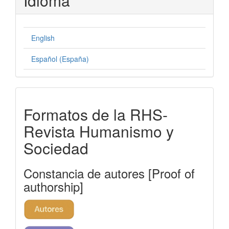
Idioma
English
Español (España)
formatos-
Formatos de la RHS-
rhs
Revista Humanismo y
Sociedad
Constancia de autores [Proof of
authorship]