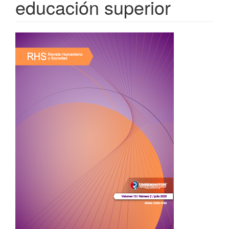
educación superior
Barra
lateral
del
artículo