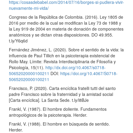
https://cosasdebabel.com/2014/07/16/borges-si-pudiera-vivir-
nuevamente-mi-vida/
Congreso de la República de Colombia. (2016). Ley 1805 de
2016 por medio de la cual se modifican la Ley 73 de 1988 y
la Ley 919 de 2004 en materia de donación de componentes
anatómicos y se dictan otras disposiciones. DO 49.955.
t.ly/Y6q6d
Fernández Jiménez, L. (2020). Sobre el sentido de la vida: la
influencia de Paul Tillich en la psicoterapia existencial de
Rollo May. Límite: Revista Interdisciplinaria de Filosofía y
Psicología, 15(11).
http://dx.doi.org/10.4067/s0718-
50652020000100211
DOI:
https://doi.org/10.4067/S0718-
50652020000100211
Francisco, P. (2020). Carta encíclica fratelli tutti del santo
padre Francisco sobre la fraternidad y la amistad social
[Carta encíclica]. La Santa Sede. t.ly/l8BJe
Frankl, V. (1987). El hombre doliente. Fundamentos
antropológicos de la psicoterapia. Herder.
Frankl, V. (1988). El hombre en búsqueda de sentido.
Herder.