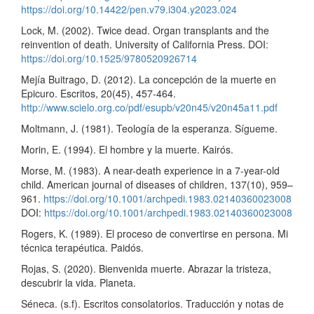
https://doi.org/10.14422/pen.v79.i304.y2023.024
Lock, M. (2002). Twice dead. Organ transplants and the
reinvention of death. University of California Press. DOI:
https://doi.org/10.1525/9780520926714
Mejía Buitrago, D. (2012). La concepción de la muerte en
Epicuro. Escritos, 20(45), 457-464.
http://www.scielo.org.co/pdf/esupb/v20n45/v20n45a11.pdf
Moltmann, J. (1981). Teología de la esperanza. Sígueme.
Morin, E. (1994). El hombre y la muerte. Kairós.
Morse, M. (1983). A near-death experience in a 7-year-old
child. American journal of diseases of children, 137(10), 959–
961.
https://doi.org/10.1001/archpedi.1983.02140360023008
DOI:
https://doi.org/10.1001/archpedi.1983.02140360023008
Rogers, K. (1989). El proceso de convertirse en persona. Mi
técnica terapéutica. Paidós.
Rojas, S. (2020). Bienvenida muerte. Abrazar la tristeza,
descubrir la vida. Planeta.
Séneca. (s.f). Escritos consolatorios. Traducción y notas de