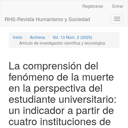
Navegación
Registrarse
Entrar
principal
Contenido
RHS-Revista Humanismo y Sociedad
Toggl
principal
naviga
Barra
lateral
Inicio
Archivos
Vol. 13 Núm. 2 (2025)
Artículo de investigación científica y tecnológica
La comprensión del
fenómeno de la muerte
en la perspectiva del
estudiante universitario:
un indicador a partir de
cuatro instituciones de