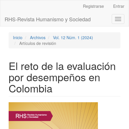
Navegación
Registrarse
Entrar
principal
Contenido
RHS-Revista Humanismo y Sociedad
Toggl
principal
naviga
Barra
lateral
Inicio
Archivos
Vol. 12 Núm. 1 (2024)
Artículos de revisión
El reto de la evaluación
por desempeños en
Colombia
Barra
lateral
del