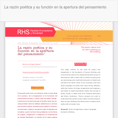
Volver
La razón poética y su función en la apertura del pensamiento
a
los
detalles
De
De
del
P
artículo